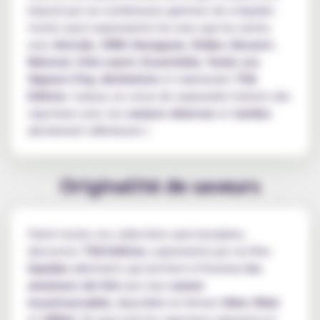
imposé par ses nombreuses gammes de e-liquides
toutes aussi surprenantes les unes que les autres
avec
Astrale
,
1900
,
Hexagone
,
Oldies
,
Dessert
,
Natural
,
Côte ouest
,
Essentielle
,
Yumé
,
Les
Vapeurs Pop
,
Alchimiste
et maintenant
TEA
Edition
. Curieux, ne cesse de surprendre l'univers des
vapoteurs avec ses
saveurs diverses
et
variées
absolument délicieuses !
Originalité de saveurs
Parmi toutes ces collections spectaculaires,
découvrez
TEA Edition
, surprenante par ces
5 e-
liquides
alléchants qui mettent à l'honneur
les
amateurs de thé
avec leur
saveur
incontournable
, disponible en format
10ml
,
50ml
et
200ml
. De quoi ravir les vapoteurs vigoureux et