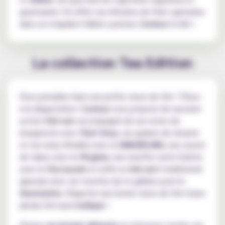
gourmands ! En effet, les infusions de thés capturées
dans un e-liquide il fallait y penser,
Curieux
l'a fait !
La collection Tea Edition
Vous prendriez bien une petite tasse de thé ? Place
à la dégustation !
Curieux
vous propose de savourer
un bon
thé noir
accompagné de ses notes de
bergamote avec l'
Earl Grey
, ses graines de sésame
et son sirop d'érable avec le
DARJEELING
, une saveur
de tabac avec le
Virginia
, une menthe verte fraîche
avec le
Ourzazate
et enfin un
thé vert
traditionnel
japonais avec ses touches de riz grillées pour le
Genmaicha
. Déguster une bonne tasse de thé n'aura
jamais été aussi
ludique
!
Prenez
un instant détente
et retrouvez toutes ces