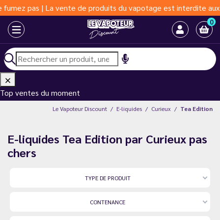
z pas | La vente de produits du vapotage est interdite aux moins
0
Top ventes du moment
Le Vapoteur Discount
E-liquides
Curieux
Tea Edition
E-liquides Tea Edition par Curieux pas
chers
TYPE DE PRODUIT
CONTENANCE