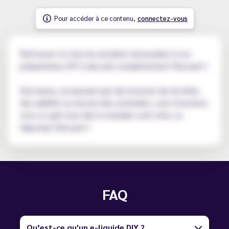
Pour accéder à ce contenu,
connectez-vous
Retrouvez ici tous les produits nécessaires à vos
préparations DIY à des prix complètement Discount !
Des bases, en passant par des booster de nicotine,
des additifs ou encore des ustensiles, vous trouverez
tout ce qu'il vous faut à moindre coût chez Le
Vapoteur Discount !
FAQ
Qu’est-ce qu'un e-liquide DIY ?