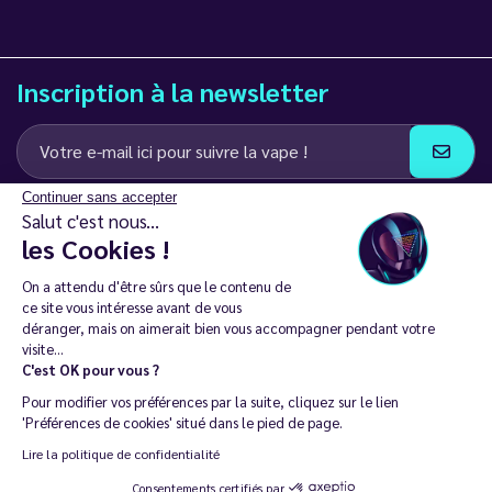
Inscription à la newsletter
Continuer sans accepter
J’accepte de recevoir des communications e-mail et SMS de la part de
Salut c'est nous...
LD Groupe
les Cookies !
Restez en contact
On a attendu d'être sûrs que le contenu de
ce site vous intéresse avant de vous
déranger, mais on aimerait bien vous accompagner pendant votre
visite...
C'est OK pour vous ?
La vente de cigarette électronique est interdite chez les moins de
Pour modifier vos préférences par la suite, cliquez sur le lien
18 ans. 🔞
'Préférences de cookies' situé dans le pied de page.
Copyright © 2014 - 2026 Le Vapoteur Discount - Tous droits
Lire la politique de confidentialité
réservés.
Consentements certifiés par