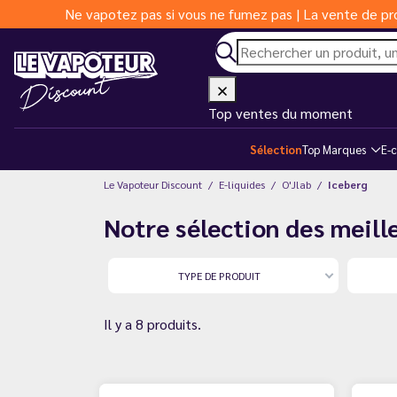
Ne vapotez pas si vous ne fumez pas | La vente de pro
Top ventes du moment
Sélection
Top Marques
E-c
Le Vapoteur Discount
E-liquides
O'Jlab
Iceberg
Notre sélection des meille
TYPE DE PRODUIT
Il y a 8 produits.