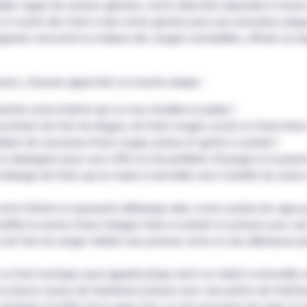
ble vague de saveurs glacées, notre sélection répondra à toutes v
 et sucrés des fruits à des notes givrées pour une sensation uni
ciers rencontre la chaleur des vergers ensoleillés, offrant un éq
eurs, chacune apportant sa touche unique :
the extra-fraîche qui va vous réveiller le palais !
ûtant de fruit du dragon, de fruits rouges sucrés et d'une brise
ant de savoureux fruits rouges juteux et givrés à souhait !
mélangent pour vous offrir un mix pétillant d'orange et la pointe 
élange de fruits qui se marie à merveille avec l'acidité du cassis 
te fraîche et puissante débarque dans votre routine de vape pour
ffée la saveur d'une mangue mûre à souhait et juteuse avec une
 de fruit du verger mêlant une pomme verte et une délicieuse p
ce fruit exotique aussi appelé pitaya vient se marier à merveille 
a douce saveur de framboise juteuse avec une pointe de fraîche
 s'invitent à la fête de la vape avec ce mix savoureux de mûre e