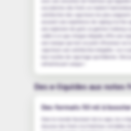
avec une sensation de fraîcheur qui rappelle 
succulentes des fruits se marient harmonieu
satisfaction des vapoteurs les plus exigeants
assurant une expérience de vaping à la fois
une explosion de goût, la gamme Iceberg a 
veillé à ce que chaque eliquide offre une ex
une marque qui met un point d'honneur sur la 
vapoteurs une satisfaction inégalée. Les e-ju
leur routine de vapotage quotidienne. Déco
rafraîchissant unique !
Des e-liquides aux notes f
Des formats 50 ml à booster
Dans le monde fascinant de la vape, les e-liq
douceur des fruits à la fraîcheur cristalline