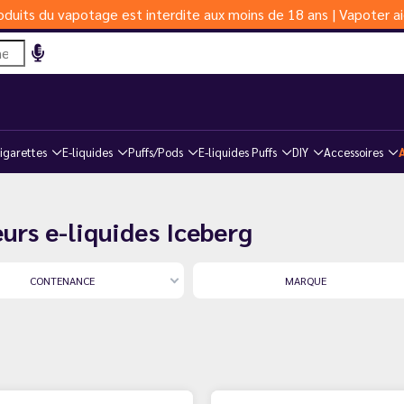
duits du vapotage est interdite aux moins de 18 ans | Vapoter ai
igarettes
E-liquides
Puffs/Pods
E-liquides Puffs
DIY
Accessoires
urs e-liquides Iceberg
CONTENANCE
MARQUE