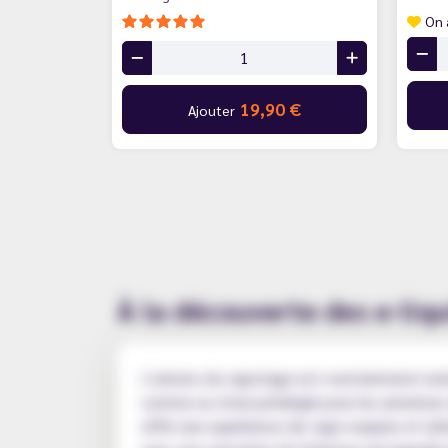
On 
19,90 €
Ajouter
À la découverte des e-liqu
L'univers du vapotage est constamment enric
comme un choix privilégié pour les amateurs 
offrir une expérience de vape exquise et rafr