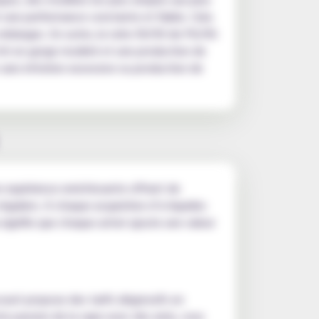
nt une performance constante et fiable. Cela
 mélanges. En outre, le ratio 50/50 de PG/VG
n hit en gorge modéré et une production de
sans irritation excessive ou production de
e expérience enrichissante offrant de
uliers. À chaque acquisition d’e-liquides
signifie que chaque achat ajoute une valeur
ount propose des tarifs dégressifs en
re passion de la vape avec des amis, vous