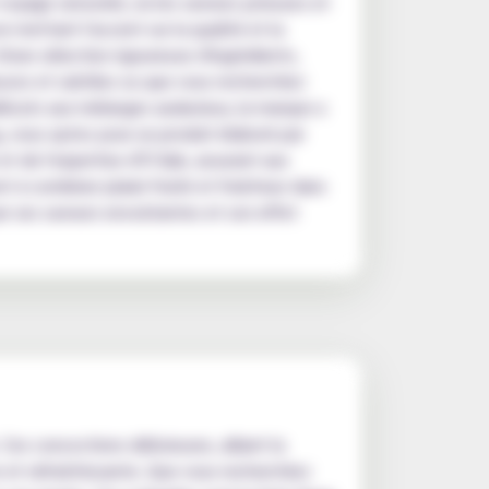
 voyage sensoriel, où les saveurs juteuses et
mettant l'accent sur la qualité et la
d'une sélection rigoureuse d'ingrédients,
uces et subtiles ou que vous recherchiez
licats aux mélanges audacieux, la marque a
g, vous optez pour un produit élaboré par
t de l'expertise d'O'Jlab, assurant aux
 à combiner plaisir fruité et fraîcheur dans
r ses saveurs envoûtantes et son effet
Ces concoctions délicieuses, alliant la
te et rafraîchissante. Que vous recherchiez