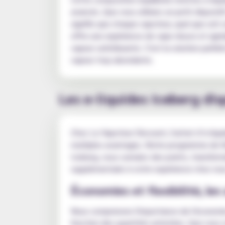
avancés. Que vous utilisiez un petit disposi
signifie que chaque vapoteur, quel que soit 
offre une expérience de vape douce et agréa
vapeur satisfaisante. C'est la solution parf
vapeur trop abondante.
Les e-liquides Iceberg di
Chez Le Vapoteur Discount, l'achat d’e-liqu
multiples avantages. Notre programme de fid
Iceberg, vous cumulez des points, transform
supplémentaire à votre expérience chez nou
Économies et flexibilité, le
Nous comprenons l'importance de l'économie 
fonction des quantités achetées. Que vous s