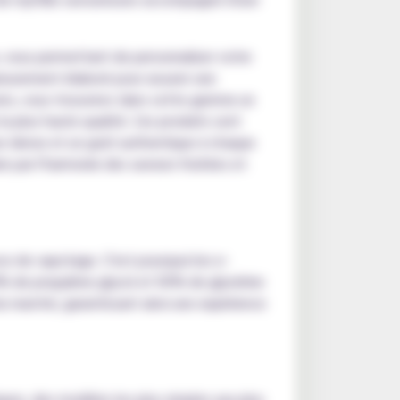
 vous permettant de personnaliser votre
neusement élaboré pour assurer une
vers, vous trouverez dans cette gamme un
a plus haute qualité. Ces produits sont
eur dense et un goût authentique à chaque
re par l'harmonie des saveurs fruitées et
nce de vapotage. C'est pourquoi les e-
50% de propylène glycol et 50% de glycérine
u marché, garantissant ainsi une expérience
ues, des modèles les plus simples aux plus