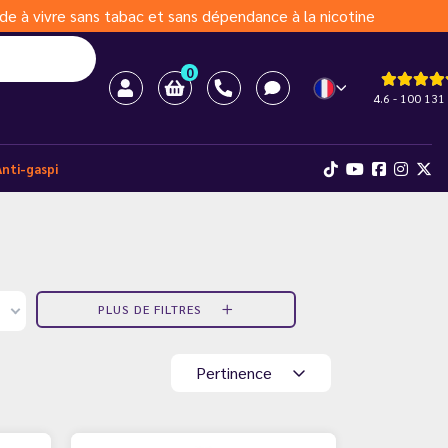
de à vivre sans tabac et sans dépendance à la nicotine
0
4.6 - 100 131 
Anti-gaspi
PLUS DE FILTRES
Pertinence