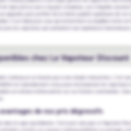
tif de type pod ou une e-cig plus complexe, ces e-liquides assure
son appareil, peut profiter de la même qualité supérieure de ces
ble. Il est idéal pour ceux qui recherchent un équilibre entre u
aite pour les vapoteurs qui souhaitent une expérience harmonieuse 
sponibles chez Le Vapoteur Discount
ides Iceberg ne se résume pas à une simple transaction, c’est un
élité est spécialement conçu pour récompenser les vapoteurs rég
ables en remises intéressantes sur vos futures commandes. Cela 
s.
s avantages de nos prix dégressifs
dans la vape quotidienne. C'est pour cela que Le Vapoteur Disc
ouhaitiez stocker vos saveurs Iceberg préférées ou partager vot