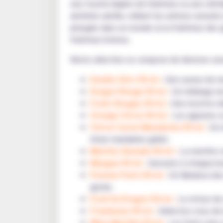
une touche légère de fraîcheur ou une vérita
alchimie subtile, mêlant les arômes naturels
plongée dans un monde où la fraîcheur des gla
fraîcheur intense.
Notre sélection se compose de diverses sav
Double Zéro 50 ml :
Une saveur de men
Dragon Rouge 50 ml :
Un mélange envo
Fruits Rouges 50 ml :
Une recette mêl
Orange Citron 50 ml :
Les agrumes se 
Citron Cassis Mandarine 50 ml :
Un m
d'une mandarine gelée.
Menthe Glaciale 50 ml :
La menthe ver
Mangue 50 ml :
Savourez à chaque bou
Pomme Poire 50 ml :
Un fabuleux duo
givrée.
Fruit Du Dragon 50 ml :
Le retour de 
Framboise 50 ml :
Delectez-vous de l
Mûre Myrtille 50 ml :
Les fruits noirs