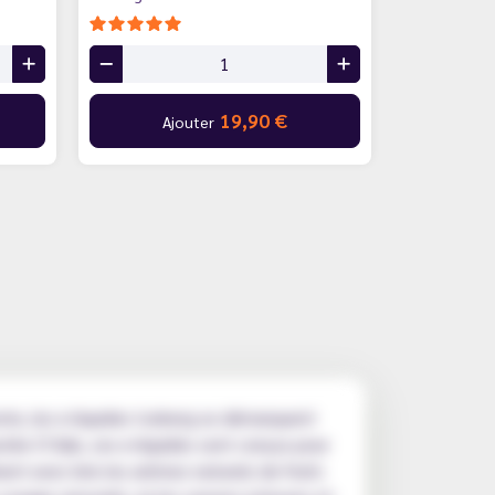
19,90 €
Ajouter
xte, les e-liquides Iceberg se démarquent
utée O'Jlab, ces e-liquides sont conçus pour
nent avec brio les arômes naturels de fruits