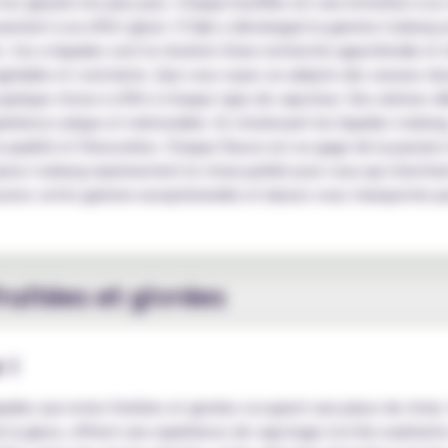
les glaciers les plus purs. Chaque bouffée est une invitation à un
sement à un effet glacé. O'Jlab a développé la gamme Iceberg en 
. Ces e-liquides sont le résultat d'une recherche approfondie et 
 agréable et constante. Que vous soyez un adepte des saveurs do
quelque chose à offrir à chaque type de vapoteur. Des arômes dé
périence unique et mémorable. En choisissant les liquides Iceber
qualité et l'innovation. Chaque flacon est un gage de la passion e
ices Iceberg représentent le choix parfait pour ceux qui cherchent
uvrez cette gamme exceptionnelle et laissez-vous transporter pa
ruitées et givrées
 !
uides aux notes fruitées et givrées occupent une place de choix. 
 de la glace, offrent une expérience de vapotage à la fois exaltan