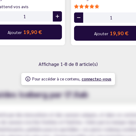
attend vos avis
19,90 €
Ajouter
19,90 €
Ajouter
Affichage 1-8 de 8 article(s)
Pour accéder à ce contenu,
connectez-vous
ides Iceberg par O'Jlab
hi par des innovations et des saveurs uniques, et dans ce conte
de saveurs à la fois fruitées et fraîches. Créés par la marque rép
aîchissante, parfaite pour le quotidien. Les juices Iceberg combi