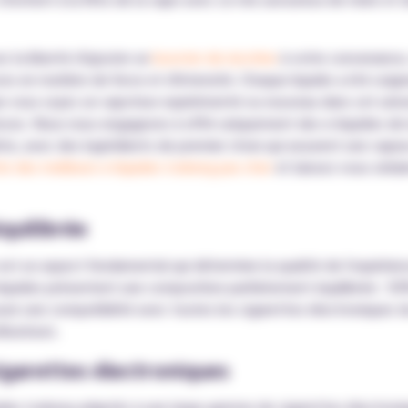
z la liberté d'ajouter un
booster de nicotine
à votre convenance,
s en matière de force et d'intensité. Chaque liquide a été soig
Que vous soyez un vapoteur expérimenté ou nouveau dans cet uni
ces. Nous nous engageons à offrir uniquement des e-liquides de l
ète, avec des ingrédients de premier choix qui assurent une vap
e des meilleurs e-liquides Iceberg pas cher
et laissez-vous sédui
quilibrée
n est un aspect fondamental qui détermine la qualité de l'expérie
e-liquides présentent une composition parfaitement équilibrée : 
re une compatibilité avec toutes les cigarettes électroniques d
lisateurs.
igarettes électroniques
uides Iceberg adaptés à une large gamme de cigarettes électroniq