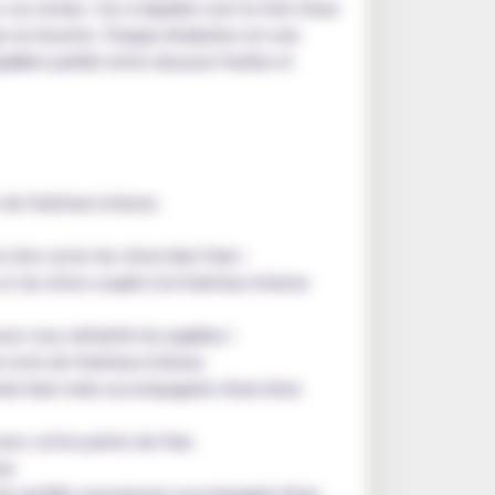
os envies. Ces e-liquides sont le fruit d'une
que en bouche. Chaque inhalation est une
uilibre parfait entre douceur fruitée et
 de fraîcheur intense.
d'un zeste de citron bien frais !
et du citron couplé à la fraîcheur intense
 vous rafraîchir les papilles !
 note de fraîcheur intense.
oire bien mûre accompagnée d'une brise
avec cette pointe de frais.
ur.
t de myrtille savoureuses accompagné d'une