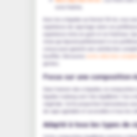
note fraîche.
Avec les e-liquides au format 50 ml, vous ave
expérience de vapotage selon vos préférence
expérience riche en goût et en fraîcheur. 
choix qui répond parfaitement à vos préféren
conçus pour garantir une satisfaction compl
bouffée. Découvrez
notre sélection complèt
givrées.
Focus sur une composition é
Dans l'univers des e-liquides, la compositio
liquides Iceberg sont très équilibrés ! Ces 
végétale. Cette proportion harmonieuse assu
de vape agréable et accessible à tous les uti
Adapté à tous les types de c
Cette composition équilibrée rend les e-liq