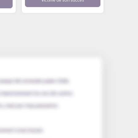
arque fait entendre parler d'elle
 impressionnant les uns des autres.
s, mais pas trop puissantes.
tement à leur besoin.