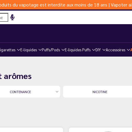
duits du vapotage est interdite aux moins de 18 ans | Vapoter ai
igarettes
E-liquides
Puffs/Pods
E-liquides Puffs
DIY
Accessoires
et arômes
CONTENANCE
NICOTINE