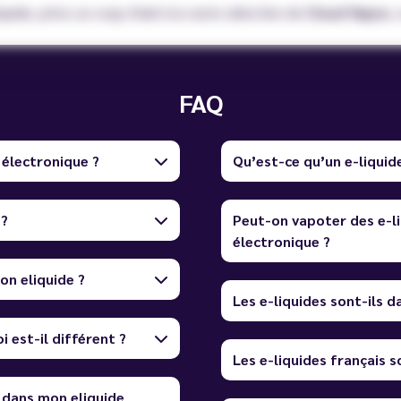
iquide, jetez un coup d'œil à la vaste sélection de
Cloud Vapor,
v
FAQ
 électronique ?
Qu’est-ce qu’un e-liquid
 ?
Peut-on vapoter des e-li
électronique ?
on eliquide ?
Les e-liquides sont-ils 
i est-il différent ?
Les e-liquides français so
 dans mon eliquide