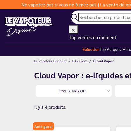
Ne vapotez pas si vous ne fumez pas | La vente de pro
Top ventes du moment
Sélection
Top Marques
E-c
Le Vapoteur Discount
E-liquides
Cloud Vapor
Cloud Vapor : e-liquides 
TYPE DE PRODUIT
Il y a 4 produits.
Anti-gaspi