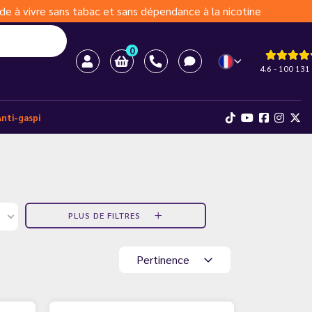
de à vivre sans tabac et sans dépendance à la nicotine
0
4.6 - 100 131 
Anti-gaspi
PLUS DE FILTRES
Pertinence