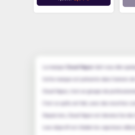
La marque
Cloud Vapor
doit vous dire que
Cette marque est présente dans l'univers de
Cloud Vapor, c'est un groupe de professionne
C'est ce qu'ils ont fait, avec des recettes
Depuis lors, Cloud Vapor est devenu l'un des 
Leur objectif est d'aider les vapoteurs déb