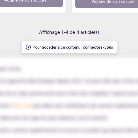
Victime de son succès
Affichage 1-4 de 4 article(s)
Pour accéder à ce contenu,
connectez-vous
lque chose.
 la cigarette électronique depuis 2013. On peut dire que cette m
ls de la vape qui innovent pour créer des e-liquides toujours plus
 comme
Red Leaf
, qui utilise une combinaison de saveurs audacieuse
fabricants de vape les plus influents sur le marché.
utants comme expérimentés à trouver le produit qui répond direc