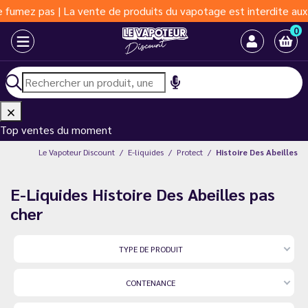
umez pas | La vente de produits du vapotage est interdite aux mo
0
Top ventes du moment
Le Vapoteur Discount
E-liquides
Protect
Histoire Des Abeilles
E-Liquides Histoire Des Abeilles pas
cher
TYPE DE PRODUIT
CONTENANCE