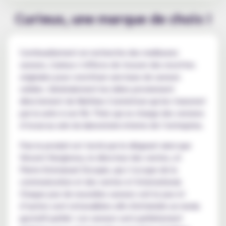
Curieux, une marque de choix !
Continuellement en recherche des meilleures
saveurs, Curieux s’efforce de trouver des recettes
originales pour constituer une base de saveurs
solides. Généralement les idées proviennent
directement de Mathieu Czernichow qui les transmet
par la suite à son fils Théo qui se charge des versions
d’essai au sein du laboratoire interne de l’entreprise.
Puis le produit est testé par le dirigeant ainsi que
Vincent Kerglonou, le directeur des ventes, et
Pierre-Emmanuel Docquin, qui s’occupe de la
communication et des ventes à l’international.
Chaque jour de nouvelles saveurs voit le jour et
d’autres sont retravaillées afin d'atteindre un rendu
gustatif parfait. Les saveurs sont parfaitement