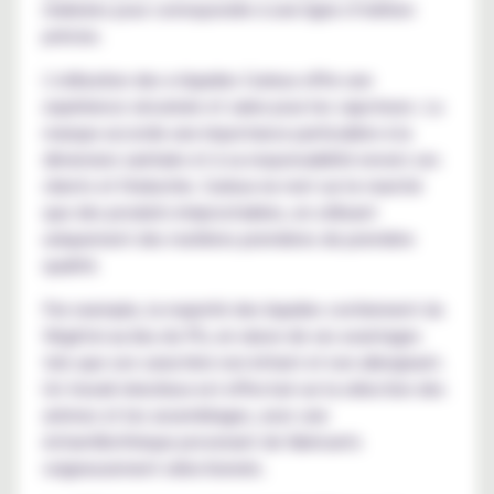
réalisées pour correspondre à une ligne d’édition
précise.
L'utilisation des e-liquides Curieux offre une
expérience sécurisée et saine pour les vapoteurs. La
marque accorde une importance particulière à la
dimension sanitaire et à sa responsabilité envers ses
clients et l'industrie. Curieux ne met sur le marché
que des produits irréprochables, en utilisant
uniquement des matières premières de première
qualité.
Par exemple, la majorité des liquides contiennent du
Végétol au lieu du PG, en raison de ses avantages
tels que son caractère non irritant et non allergisant.
Un travail minutieux est effectué sur la sélection des
arômes et les assemblages, avec une
échantillothèque provenant de fabricants
soigneusement sélectionnés.