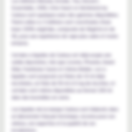
Les éditions Natural, Astrale, Tea, Dessert,
Essentielle, 1900, Côte Ouest et Alchimiste by
Curieux sont quelques-unes des gammes disponibles.
Parmi celles-ci, 5 éditions sont constituées d'une
base 100% végétale, composée de Végétol et de
VG, pour une expérience de vape plus saine et moins
irritante.
Certains e-liquides de Curieux ont déjà acquis une
solide réputation, tels que Licorne, Phoenix, Grand
Elixir, Framboise Cassis et Crème Brûlée. Les e-
liquides sont proposés en fioles de 10 ml déjà
nicotinées, en fiole de 50 ml à 0 mg de nicotine, et
certains sont même disponibles au format 200 ml
dans des bouteilles en verre.
Les liquides de la marque Curieux sont élaborés dans
un laboratoire français historique, reconnu pour son
sérieux, son expertise et la qualité de ses
installations.