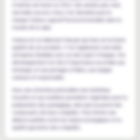
d’arrêter de fumer en 2012. Des années plus tard,
une belle success story s’est dessinée pour la
marque Curieux, aujourd’hui incontournable dans le
monde de la vape.
Curieux est un fabricant français qui mise sur la haute
qualité de ses produits. C’est également une belle
entreprise familiale avec un réel esprit d’équipe. Son
développement est dû à l’importance accordée aux
échanges et aux partages d’idées, une équipe
curieuse et responsable.
Avec une attention particulière aux matériaux
recyclés et aux matières premières végétales pour la
préparation des packagings, ainsi que la pureté des
composants de leurs e-liquides. Pour former une
alliance parfaite entre les enjeux écologiques et la
qualité gustative des e-liquides.