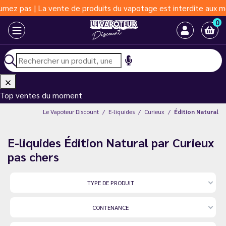
de produits du vapotage est interdite aux moins de 18 ans | Vapo
0
Top ventes du moment
Le Vapoteur Discount
E-liquides
Curieux
Édition Natural
E-liquides Édition Natural par Curieux
pas chers
TYPE DE PRODUIT
CONTENANCE