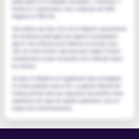
palais grâce à 6 e-liquides classiques, 3 menthes, 7
fruités et 2 gourmands, tous composés de 50%
Végétol et 50% VG.
Une édition qui mise tout sur le Végétol, qui présente
de nombreux avantages par rapport au propylène
glycol. Plus efficace pour délivrer la nicotine, plus
sain car moins irritant, ainsi que plus stable à haute
température et plus savoureux car il véhicule mieux
les arômes.
De plus, le Végétol est également plus écologique
et moins polluant que le PG. La gamme Natural de
Curieux permet ainsi aux vapoteurs de profiter d'une
expérience de vape de qualité supérieure, tout en
respectant l'environnement.