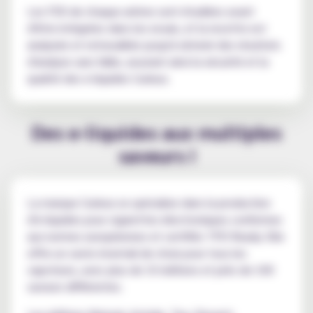
Les FDS de chaque arôme sont étudiées avant
d'être intégrées dans les essais, et la recette est
analysée et retravaillée jusqu'à obtenir des résultats
d'analyse sans faille, assurant ainsi la sécurité et la
qualité des e-liquides Curieux.
Des e-liquides aux multiples
saveurs !
La marque Curieux se spécialise dans la production
d'e-liquides pour cigarettes électroniques conformes
aux normes européennes et certifiés TPD Ready. Elle
offre un vaste éventail de choix pour tous les
vapoteurs, avec plus de 10 éditions et près de 100
saveurs différentes.