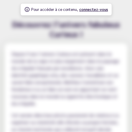
Pour accéder à ce contenu,
connectez-vous
Découvrez l’univers fabuleux
Curieux !
Depuis 9 ans l’univers Curieux est présent dans le
monde de la vape et plus largement dans le paysage
du e-liquide français par excellence. Avec une
identité graphique arty, des saveurs travaillées et un
savoir-faire exceptionnel, Mathieu Czernichow son
fondateur à su se faire un nom en apportant un vent
nouveau dans le monde la cigarette électronique et
du e-liquide.
Cet ancien directeur photo passionné de cinéma à su
exprimer sa créativité afin d'écrire sa propre histoire,
un chemin inattendu qui a débuté lorsqu'il décida