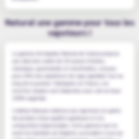
Natural une gamme pour tous les
vapoteurs !
La gamme d'e-liquides Natural de Curieux propose
une sélection variée de 18 saveurs fruitées,
classiques, gourmandes et mentholées, conçues
pour offrir une expérience de vape agréable tout au
long de la journée. Fabriquées en France, ces
recettes simples sont élaborées avec soin en base
100% végétale.
L'édition Natural s'adresse aux vapoteurs en quête
de produits d'une qualité supérieure et à la
composition irréprochable. Cette gamme met en
avant les bienfaits du Végétol, accessible à tous les