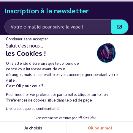
Inscription à la newsletter
Continuer sans accepter
J’accepte de recevoir des communications e-mail et SMS de la part de
Salut c'est nous...
LD Groupe
les Cookies !
Restez en contact
On a attendu d'être sûrs que le contenu de
ce site vous intéresse avant de vous
déranger, mais on aimerait bien vous accompagner pendant votre
visite...
C'est OK pour vous ?
La vente de cigarette électronique est interdite chez les moins de
Pour modifier vos préférences par la suite, cliquez sur le lien
18 ans. 🔞
'Préférences de cookies' situé dans le pied de page.
Copyright © 2014 - 2026 Le Vapoteur Discount - Tous droits
Lire la politique de confidentialité
réservés.
Consentements certifiés par
Vapoter aide à vivre sans tabac et sans dépendance à la nicotine. |
Je choisis
OK pour moi
Recommander ma dernière commande
Ne vapotez pas si vous ne fumez pas.