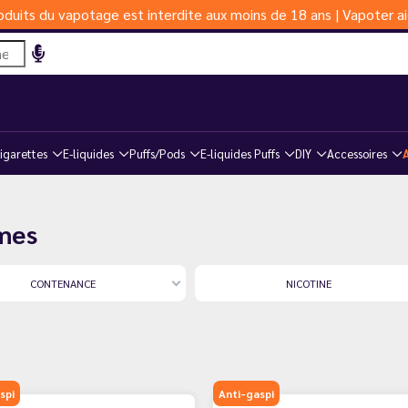
duits du vapotage est interdite aux moins de 18 ans | Vapoter ai
igarettes
E-liquides
Puffs/Pods
E-liquides Puffs
DIY
Accessoires
ômes
CONTENANCE
NICOTINE
spi
Anti-gaspi