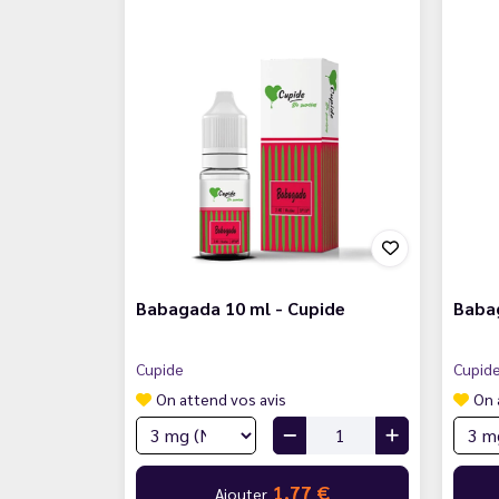
Babagada 10 ml - Cupide
Baba
Cupide
Cupid
On attend vos avis
On 
1,77 €
Ajouter