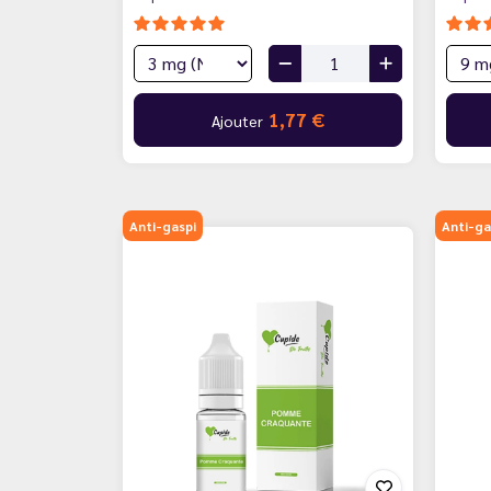
1,77 €
Ajouter
Anti-gaspi
Anti-ga