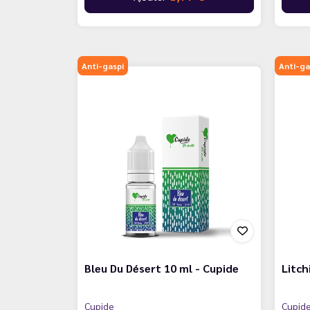
Anti-gaspi
Anti-ga
Bleu Du Désert 10 ml - Cupide
Litch
Cupide
Cupid