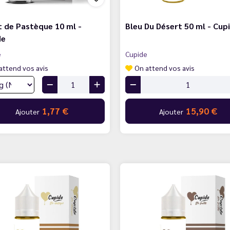
 de Pastèque 10 ml -
Bleu Du Désert 50 ml - Cup
de
e
Cupide
attend vos avis
On attend vos avis
1,77 €
15,90 €
Ajouter
Ajouter