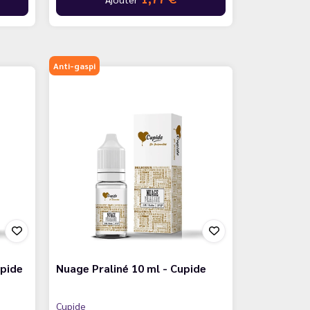
Anti-gaspi
upide
Nuage Praliné 10 ml - Cupide
Cupide