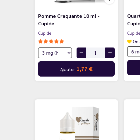
Pomme Craquante 10 ml -
Quart
Cupide
Cupi
Cupide
Cupid
On 
1,77 €
Ajouter