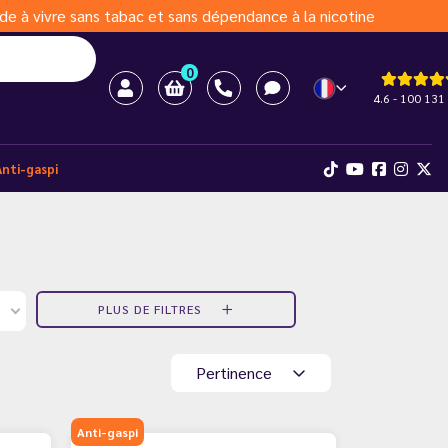
de à vivre sans tabac et sans dépendance à la nicotine
0
4.6 - 100 131 
Anti-gaspi
PLUS DE FILTRES
Pertinence
Anti-gaspi