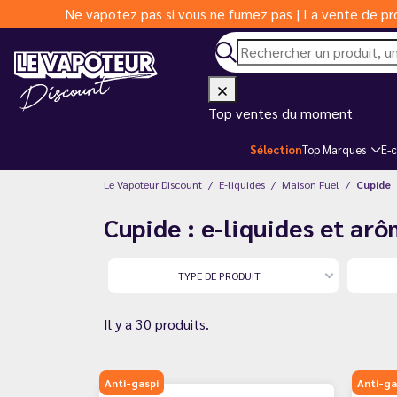
Ne vapotez pas si vous ne fumez pas | La vente de pro
Top ventes du moment
Sélection
Top Marques
E-c
Le Vapoteur Discount
E-liquides
Maison Fuel
Cupide
Cupide : e-liquides et ar
TYPE DE PRODUIT
Il y a 30 produits.
Anti-gaspi
Anti-ga