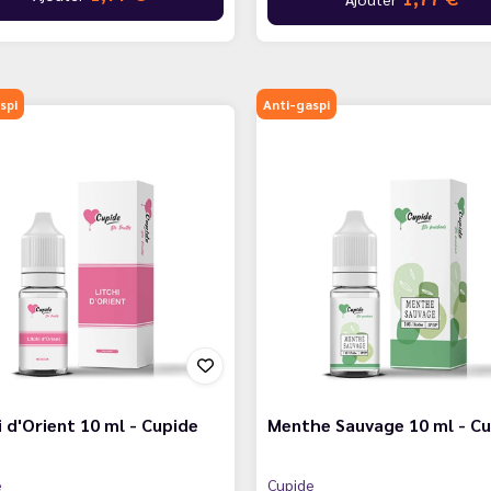
spi
Anti-gaspi
i d'Orient 10 ml - Cupide
Menthe Sauvage 10 ml - C
e
Cupide