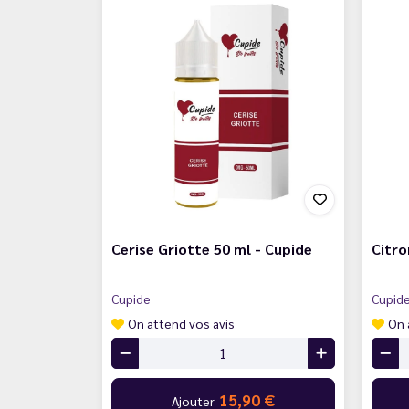
Cerise Griotte 50 ml - Cupide
Citro
Cupide
Cupid
On attend vos avis
On 
15,90 €
Ajouter