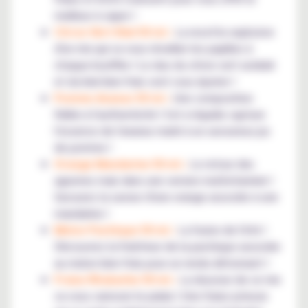
meilleur à vaper !
Citron Vert Kiwi 50 ml :
La recette explosive
d'un mix qui va vous réveiller les papilles à
chaque bouffée ! Le duo du citron vert acidulé
et du kiwi bien frais vont vous épater !
Pomme Ananas 50 ml :
Une composition
fidèle à l'authenticité ! Cet e-liquide capture
l'essence de l'ananas marié à un savoureux jus
de pomme !
Orange Mandarine 50 ml :
Le retour des
agrumes mais dans une version multivitaminé !
Savourez la saveur d'une orange associée à une
mandarine !
Melon Pastèque 50 ml :
La fusion de l'été !
Découvrez la fraîcheur de la pastèque associée
au melon bien frais pour un rendu détonnant !
Fraise Rhubarbe 50 ml :
La douceur de ce mix
va vous caresser le palais ! Une fraise juteuse