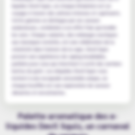
liquides Devil Squiz, où chaque inhalation est un
voyage à travers des arômes intenses et captivants.
Cette gamme se distingue par ses saveurs
audacieuses, combinées à un effet frais qui éveille
les sens. Chaque variante, des mélanges exotiques
aux classiques revisités, est une célébration de la
créativité dans l'univers de la vape. Devil Squiz
promet une expérience de vaping inoubliable,
parfaite pour ceux qui cherchent à sortir des sentiers
battus du goût. Les eliquides Devil Squiz vous
invitent à une escapade sensorielle unique, où
chaque bouffée est une exploration de saveurs
vibrantes et envoûtantes.
Palette aromatique des e-
liquides Devil Squiz, un carnaval