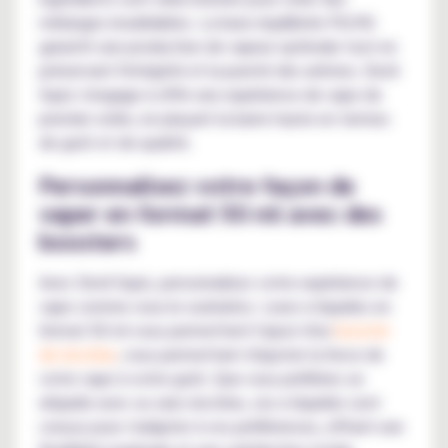
mélanges inoubliables. La base équilibrée PG/VG
garantit une production de vapeur optimale tout en
préservant l'intégrité et la pureté des arômes. Devil
Squiz s'engage à offrir une expérience de vape de
premier ordre, en plaçant la barre haute en termes
de goût et de qualité.
Personnalisez votre façon de
vaper en format 50 ml avec des
boosters
Avec Devil Squiz, personnalisez votre expérience de
vape comme vous le souhaitez. Leurs e-liquides en
format 50 ml vous permettent l'ajout d'un
booster
de nicotine
, vous permettant d'ajuster la force de
votre vape à votre goût. Que vous préfériez un
eliquide avec ou sans nicotine, ces e-liquides sont
conçus pour s'adapter à vos préférences, offrant une