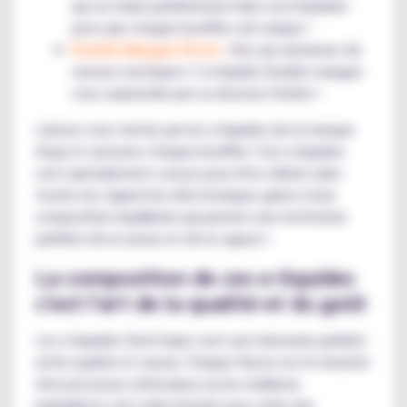
qui se marie parfaitement bien à la rhubarbe
pour que chaque bouffée soit unique !
Double Mangue 50 ml :
Avis aux amateurs de
saveurs exotiques ! L'e-liquide Double mangue
vous surprendra par sa douceur fruitée !
Laissez-vous tenter par les e-liquides de la marque
Avap et savourez chaque bouffée ! Ces e-liquides
sont spécialement conçus pour être utilisés dans
toutes les cigarettes électroniques grâce à leur
composition équilibrée qui permet une restitution
parfaite de la saveur et de la vapeur !
La composition de ces e-liquides
c'est l'art de la qualité et du goût
Les e-liquides Devil Squiz sont une harmonie parfaite
entre qualité et saveur. Chaque flacon est le résultat
d'un processus méticuleux où les meilleurs
ingrédients sont sélectionnés pour créer des