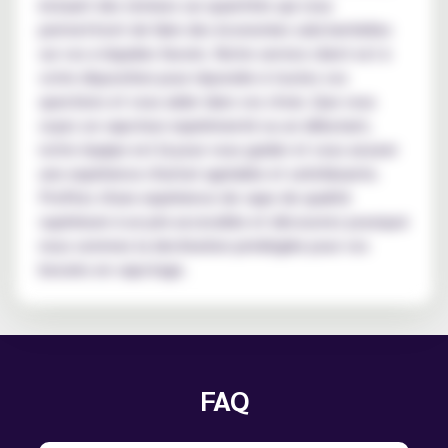
incluant des remises sur quantités qui vous
permettront de faire des économies substantielles
sur vos e-liquides favoris. Notre service client est à
votre disposition pour répondre à toutes vos
questions et vous aider dans vos choix. Que vous
soyez un vapoteur expérimenté ou un débutant,
notre équipe est là pour vous guider et vous assurer
une expérience d'achat agréable et satisfaisante.
Profitez d'une expérience de vape de qualité
supérieure à un prix accessible et découvrez pourquoi
nous sommes la destination privilégiée pour vos
besoins en vapotage.
FAQ