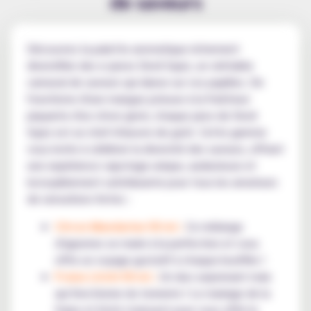
de saveurs
Découvrez la palette aromatique richement
diversifiée des e-juices Devil Squiz, un véritable
carnaval de saveurs qui danse sur vos papilles. De
l'exotisme d'une mangue juteuse à la fraîcheur
piquante d'un citron givré, chaque juice de Devil
Squiz est un chef-d'œuvre de goût. Cette gamme
vous invite à célébrer la diversité des saveurs, offrant
une expérience vapotage unique, audacieuse et
incroyablement satisfaisante pour tous les amateurs
de sensations fortes :
Citron Mandarine 50 ml :
Ce mélange
d'agrumes se marie à la perfection et vous
offre un voyage gustatif à chaque bouffée !
Fraise Litchi 50 ml :
Un duo surprenant mais
qui fonctionne du tonnerre ! Le mariage de la
fraise et litchi s'unissent pour vous offrir le