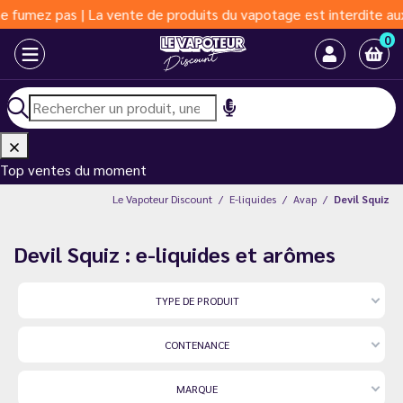
s | La vente de produits du vapotage est interdite aux moins de 
0
Top ventes du moment
Le Vapoteur Discount
E-liquides
Avap
Devil Squiz
Devil Squiz : e-liquides et arômes
TYPE DE PRODUIT
CONTENANCE
MARQUE