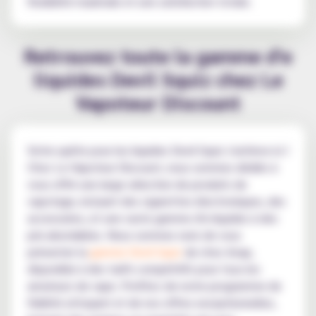
flexibilité maximale et une satisfaction totale.
Retrouvez toute la gamme d'e
liquides Devil Squiz chez Le
Vapoteur Discount
Votre quête pour les liquides Devil Squiz s'achève ici !
Chez Le Vapoteur Discount, nous sommes dédiés à
vous offrir une large sélection de produits de
vapotage, incluant des cigarettes électroniques, des
accessoires, et une vaste gamme d'e-liquides à des
prix abordables. Nous sommes ravis de vous
présenter la
gamme Devil Squiz
de chez Avap,
disponible à des tarifs compétitifs pour tous les
amateurs de vape. Profitez de notre programme de
fidélité attrayant et de nos offres exceptionnelles,