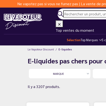
Ne vapotez pas si vous ne fumez pas | La vente de pro
Top ventes du moment
Sélection
Top Marques
E-c
Le Vapoteur Discount
E-liquides
E-liquides pas chers pour
MARQUE
Il y a 3207 produits.