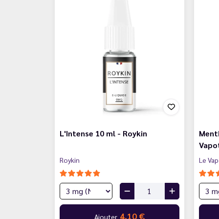
L'Intense 10 ml - Roykin
Menth
Vapo
Roykin
Le Vap
4,10 €
Ajouter