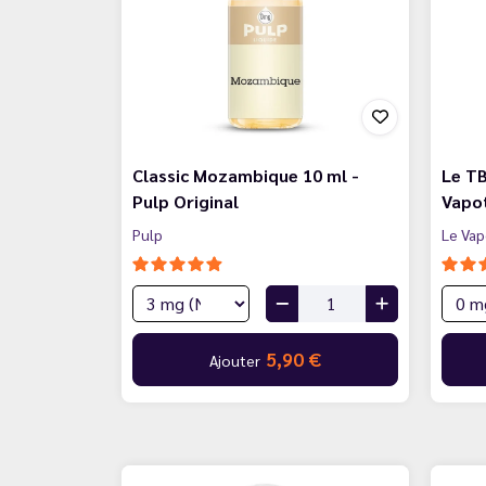
Classic Mozambique 10 ml -
Le TB
Pulp Original
Vapo
Pulp
Le Vap
5,90 €
Ajouter