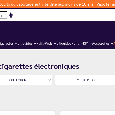
duits du vapotage est interdite aux moins de 18 ans | Vapoter ai
igarettes
E-liquides
Puffs/Pods
E-liquides Puffs
DIY
Accessoires
 cigarettes électroniques
COLLECTION
TYPE DE PRODUIT