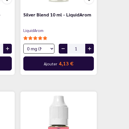
-
Silver Blend 10 ml - LiquidArom
LiquidArom
4,13 €
Ajouter