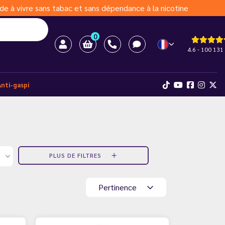
de à vivre sans tabac et sans dépendance à la nicotine
0
4.6 - 100 131 
Anti-gaspi
PLUS DE FILTRES
Pertinence