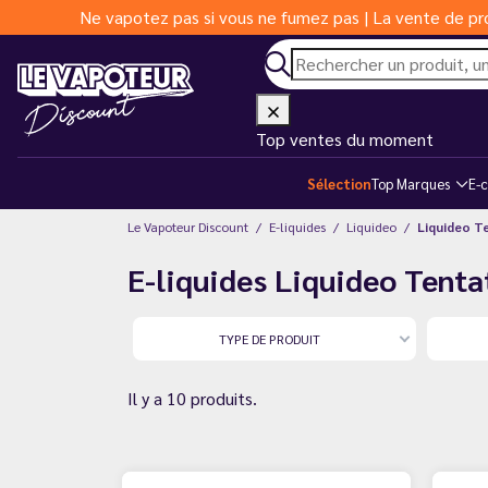
Ne vapotez pas si vous ne fumez pas | La vente de pro
Top ventes du moment
Sélection
Top Marques
E-c
Le Vapoteur Discount
E-liquides
Liquideo
Liquideo T
E-liquides Liquideo Tenta
TYPE DE PRODUIT
Il y a 10 produits.