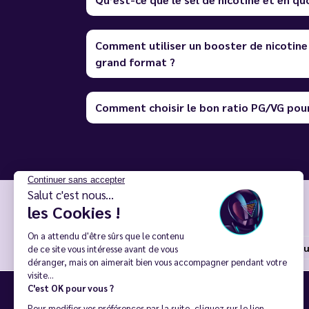
Comment utiliser un booster de nicotine
grand format ?
Comment choisir le bon ratio PG/VG pour
Continuer sans accepter
Salut c'est nous...
Craquez aussi pour
les Cookies !
On a attendu d'être sûrs que le contenu
E-liquides
E-liquides prix dégressifs
E-liq
de ce site vous intéresse avant de vous
déranger, mais on aimerait bien vous accompagner pendant votre
visite...
Inscription à la newsletter
C'est OK pour vous ?
Pour modifier vos préférences par la suite, cliquez sur le lien