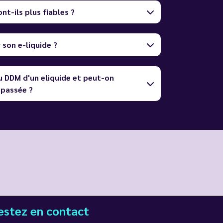
nt-ils plus fiables ?
son e-liquide ?
u DDM d'un eliquide et peut-on
dépassée ?
estez en contact