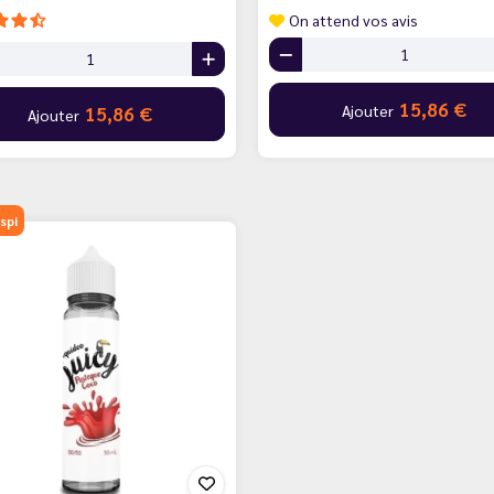
On attend vos avis
15,86 €
Ajouter
15,86 €
Ajouter
spi