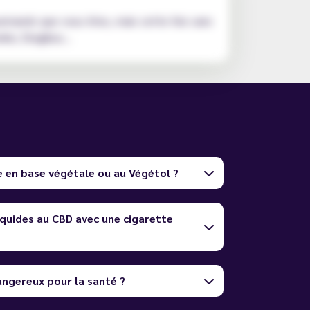
rmands que vous êtes, mais cette fois sans
kie, Dragibus...
e en base végétale ou au Végétol ?
quides au CBD avec une cigarette
dangereux pour la santé ?