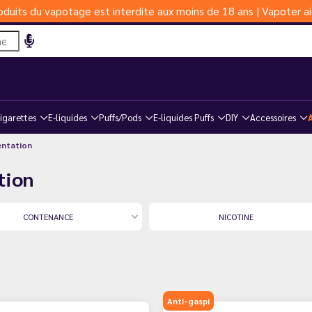
duits du vapotage est interdite aux moins de 18 ans | Vapoter ai
igarettes
E-liquides
Puffs/Pods
E-liquides Puffs
DIY
Accessoires
entation
tion
CONTENANCE
NICOTINE
Anti-gaspi