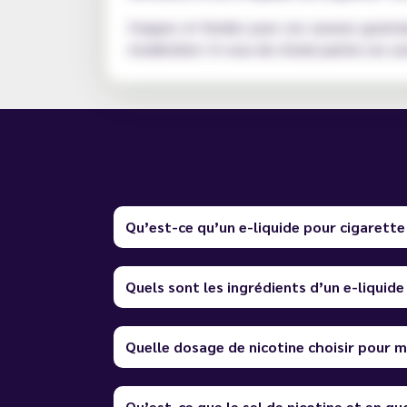
Craquez et fondez pour ces saveurs gourma
modération ! A vous de choisir parmis ces sa
Qu’est-ce qu’un e-liquide pour cigarette
Quels sont les ingrédients d’un e-liquide
Quelle dosage de nicotine choisir pour m
Qu’est-ce que le sel de nicotine et en quo