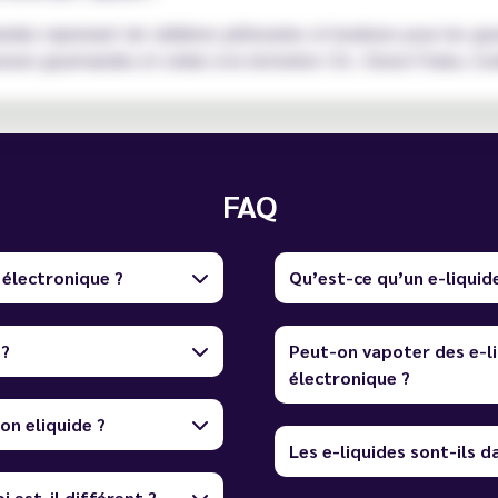
ndes reprenant de célèbres pâtisseries et bonbons pour les gou
veurs gourmandes et cédez à la tentation ! Ex : Donut Fraise, Coo
FAQ
 électronique ?
Qu’est-ce qu’un e-liquid
 ?
Peut-on vapoter des e-li
électronique ?
on eliquide ?
Les e-liquides sont-ils 
i est-il différent ?