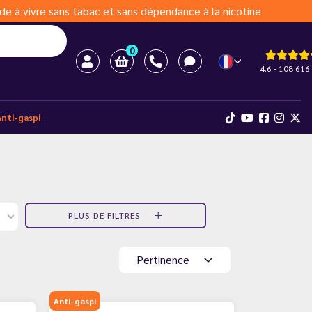
de à vivre sans tabac et sans dépendance à la nicotine
0
4.6 - 108 616 
Anti-gaspi
PLUS DE FILTRES
Pertinence
Anti-gaspi