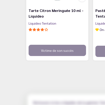
Tarte Citron Meringuée 10 ml -
Pastè
Liquideo
Tent
Liquideo Tentation
Liquid
On 
Victime de son succès
Retrouvez ici les e-liquides de la gamme Ten