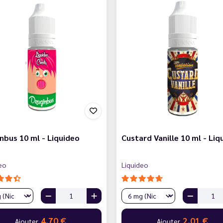
nbus 10 ml - Liquideo
Custard Vanille 10 ml - Liq
eo
Liquideo
4,70 €
2,01 €
Ajouter
Ajouter