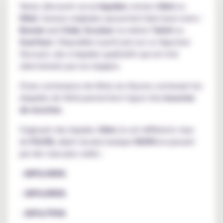
Venez découvrir ces
e-liquides
version
10ml
ou
50ml
. Saveurs originales qui portent bien leurs noms :
Bonnie
and
Clide
,
Escobar
ou même
Tahiti
ou
Scarface
! Disponible à petit prix sur Le Vapoteur
Discount, des e-liquides qualitatifs qui ont été
sélectionnés par nos équipes.
D'une contenance de 60ml, les flacons contenant les
eliquides de 50ml permettent l'ajout d'un
booster
de nicotine
.
S'agissant des liquides
10ml
, ils ont différents taux
de
PG/VG
, allant du plus basique
50/50
en passant
par des taux plus variés :
-
60PG/40VG
-
20PG/80VG
-
25PG/75VG