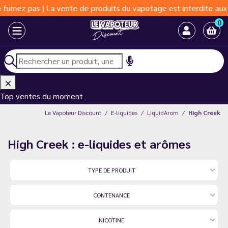
 pas | La vente de produits du vapotage est interdite aux moins 
0
Top ventes du moment
Le Vapoteur Discount
E-liquides
LiquidArom
High Creek
High Creek : e-liquides et arômes
TYPE DE PRODUIT
CONTENANCE
NICOTINE