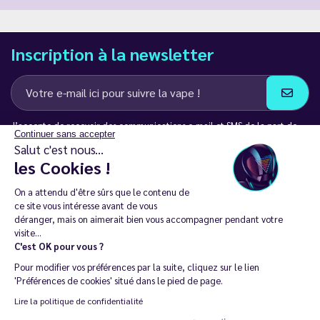
Inscription à la newsletter
J’accepte de recevoir des communications e-mail et SMS de la part de
Continuer sans accepter
LD Groupe
Salut c'est nous...
les Cookies !
Restez en contact
On a attendu d'être sûrs que le contenu de
ce site vous intéresse avant de vous
déranger, mais on aimerait bien vous accompagner pendant votre
visite...
C'est OK pour vous ?
La vente de cigarette électronique est interdite chez les moins de
Pour modifier vos préférences par la suite, cliquez sur le lien
18 ans. 🔞
'Préférences de cookies' situé dans le pied de page.
Copyright © 2014 - 2026 Le Vapoteur Discount - Tous droits
Lire la politique de confidentialité
réservés.