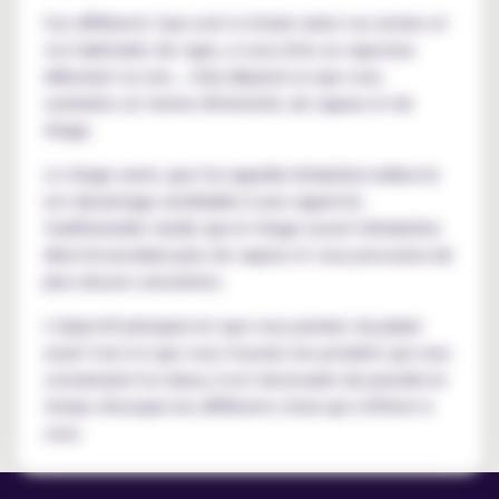
Ces différents taux sont à choisir selon vos envies et
vos habitudes de vape, si vous êtes un vapoteur
débutant ou non… Cela dépend ce que vous
souhaitez en terme d'intensité, de vapeur et de
tirage.
Le tirage serré, que l'on appelle inhalation indirecte
est davantage semblable à une cigarette
traditionnelle tandis que le tirage ouvert (inhalation
directe) produira plus de vapeur et vous procurera de
plus douces sensations.
L'objectif principal est que vous preniez du plaisir
avant tout et que vous trouviez les produits qui vous
conviennent le mieux, il est nécessaire de prendre le
temps d'essayer les différents choix qui s'offrent à
vous.