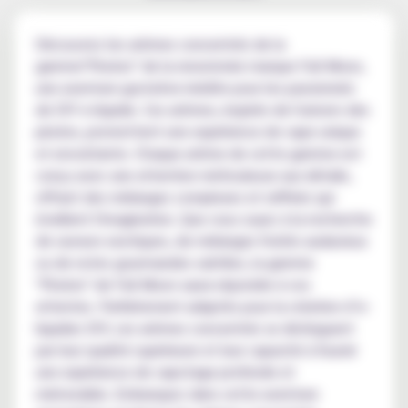
Découvrez les arômes concentrés de la
gamme"Pirates" de la renommée marque Full Moon,
une aventure gustative inédite pour les passionnés
de DIY e-liquide. Ces arômes, inspirés de l'univers des
pirates, promettent une expérience de vape unique
et envoûtante. Chaque arôme de cette gamme est
conçu avec une attention méticuleuse aux détails,
offrant des mélanges complexes et raffinés qui
éveillent l'imagination. Que vous soyez à la recherche
de saveurs exotiques, de mélanges fruités audacieux
ou de notes gourmandes subtiles, la gamme
"Pirates" de Full Moon saura répondre à vos
attentes. Parfaitement adaptés pour la création d’e-
liquides DIY, ces arômes concentrés se distinguent
par leur qualité supérieure et leur capacité à fournir
une expérience de vapotage profonde et
mémorable. Embarquez dans cette aventure