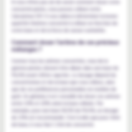
Si vous n'êtes pas sûr de savoir comment doser votre
concentré pirate, vous pouvez utiliser notre
Calculateur DIY. Il vous aidera à déterminer la bonne
quantité d'arôme concentré à utiliser en fonction de
votre base et de la force de saveur souhaitée.
Comment doser l'arôme de ces précieux
mélanges ?
Comme tous les arômes concentrés, ceux de la
gamme pirates doivent être dilués dans une base de
PG/VG avant d'être vapotés. Le dosage dépend du
concentrateur et de la base que vous utilisez, ainsi
que de vos préférences personnelles en matière de
goût. En général, il est conseillé de doser ces arômes
entre 10% et 20% selon la base utilisée. Par
exemple, pour une base 50/50 de PG/VG, un dosage
de 15% est recommandé. C'est-à-dire que pour 10ml
de base, il vous faut 1.5ml de concentré.