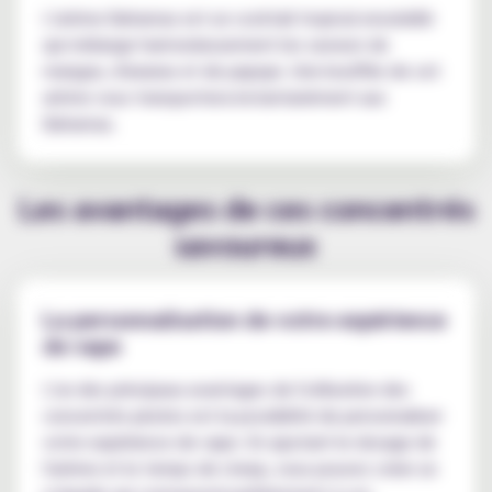
L'arôme Bahamas est un cocktail tropical ensoleillé
qui mélange harmonieusement les saveurs de
mangue, d'ananas et de papaye. Une bouffée de cet
arôme vous transportera instantanément aux
Bahamas.
Les avantages de ces concentrés
savoureux
La personnalisation de votre expérience
de vape
L'un des principaux avantages de l'utilisation des
concentrés pirates est la possibilité de personnaliser
votre expérience de vape. En ajustant le dosage de
l'arôme et le temps de steep, vous pouvez créer un