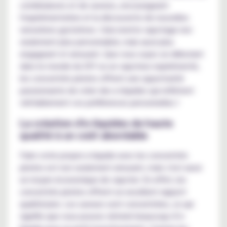
combinaisons et de saveurs, encourageant
l'expérimentation et la découverte de nouvelles
sensations gustatives. Cela rend le vapotage non
seulement plus personnalisé, mais aussi plus
engageant et amusant. Que vous soyez un débutant
dans le monde du DIY ou un vapoteur expérimenté,
les concentrés pirates offrent une opportunité
passionnante de créer des e-liquides qui reflètent
véritablement vos préférences personnelles !
La création d'e-liquides de haute
qualité à un coût abordable
Faire votre propre e-liquide avec les concentrés
pirates est non seulement amusant, mais c'est aussi
un moyen économique de vapoter. En effet, les
concentrés pirates offrent un excellent rapport
qualité/prix. Les saveurs sont concentrées, ce qui
signifie que vous pouvez obtenir beaucoup d’e-