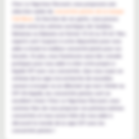
Chez Le Vapoteur Discount, nous proposons une
sélection variée de
concentrés pirates de la marque
Full Moon
. En fonction de vos goûts, vous pouvez
choisir entre les arômes exotiques de Caraïbes,
Bahamas ou Baleares en format 10 ml ou 30 ml ! Nos
experts sont toujours à votre disposition pour vous
aider à choisir le meilleur concentré pirate pour vos
besoins. En plus, nous fournissons aussi des conseils
pratiques pour vous aider à créer votre propre e-
liquide DIY avec ces concentrés. Que vous soyez un
vétéran de la vape à la recherche de nouvelles
saveurs à essayer ou un débutant qui veut s'initier au
DIY d'e-liquide, les concentrés pirates sont un
excellent choix ! Chez Le Vapoteur Discount, nous
sommes fiers de vous proposer ces précieux arômes
concentrés et nous avons hâte de vous aider à
découvrir le monde de la vape DIY avec les
concentrés pirates !