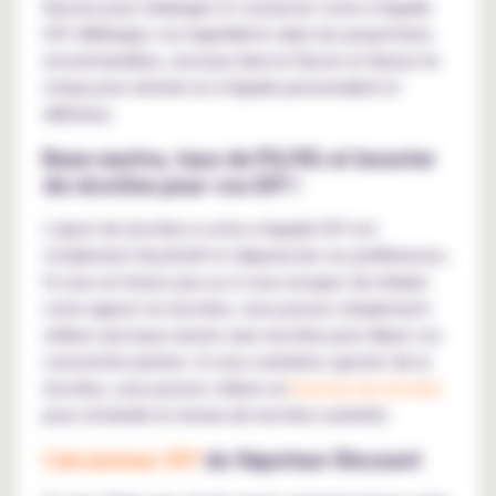
flacons pour mélanger et conserver votre e-liquide
DIY. Mélangez vos ingrédients dans les proportions
recommandées, secouez bien le flacon et laissez-le
steep pour obtenir un e-liquide personnalisé et
délicieux.
Base neutre, taux de PG/VG et booster
de nicotine pour vos DIY !
L'ajout de nicotine à votre e-liquide DIY est
totalement facultatif et dépend de vos préférences.
Si vous ne fumez pas ou si vous essayez de réduire
votre apport en nicotine, vous pouvez simplement
utiliser une base neutre sans nicotine pour diluer vos
concentrés pirates. Si vous souhaitez ajouter de la
nicotine, vous pouvez utiliser un
booster de nicotine
pour atteindre le niveau de nicotine souhaité.
Calculateur DIY
du Vapoteur Discount