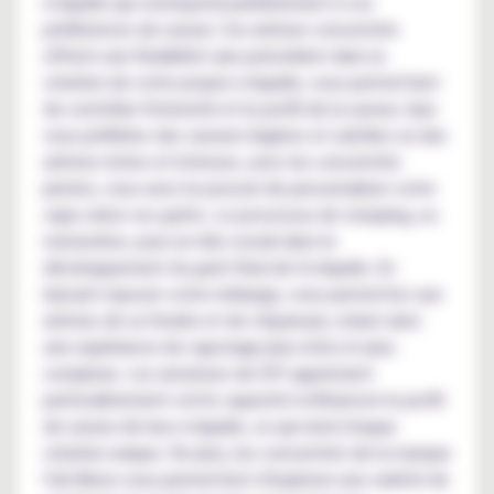
e-liquide qui correspond parfaitement à vos
préférences de saveur. Ces arômes concentrés
offrent une flexibilité sans précédent dans la
création de votre propre e-liquide, vous permettant
de contrôler l'intensité et le profil de la saveur. Que
vous préfériez des saveurs légères et subtiles ou des
arômes riches et intenses, avec les concentrés
pirates, vous avez le pouvoir de personnaliser votre
vape selon vos goûts. Le processus de steeping, ou
maturation, joue un rôle crucial dans le
développement du goût final de l'e-liquide. En
laissant reposer votre mélange, vous permettez aux
arômes de se fondre et de s'épanouir, créant ainsi
une expérience de vapotage plus riche et plus
complexe. Les amateurs de DIY apprécient
particulièrement cette capacité à influencer le profil
de saveur de leur e-liquide, ce qui rend chaque
création unique. De plus, les concentrés de la marque
Full Moon vous permettent d'explorer une variété de