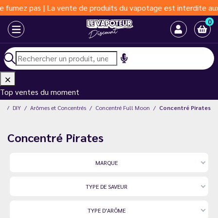
ente de produits du vapotage est interdite aux moins de 18 ans 
0
Top ventes du moment
nt
DIY
Arômes et Concentrés
Concentré Full Moon
Concentré Pirates
Concentré Pirates
MARQUE
TYPE DE SAVEUR
TYPE D'ARÔME