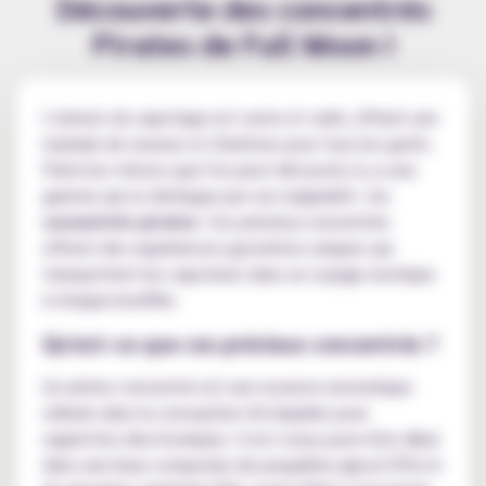
Découverte des concentrés
Pirates de Full Moon !
L'univers du vapotage est vaste et varié, offrant une
myriade de saveurs et d'arômes pour tous les goûts.
Parmi les trésors que l'on peut découvrir, il y a une
gamme qui se distingue par son originalité : les
concentrés pirates
. Ces précieux concentrés
offrent des expériences gustatives uniques qui
transportent les vapoteurs dans un voyage exotique
à chaque bouffée.
Qu'est-ce que ces précieux concentrés ?
Un arôme concentré est une essence aromatique
utilisée dans la conception d'e-liquides pour
cigarettes électroniques. Il est conçu pour être dilué
dans une base composée de propylène glycol (PG) et