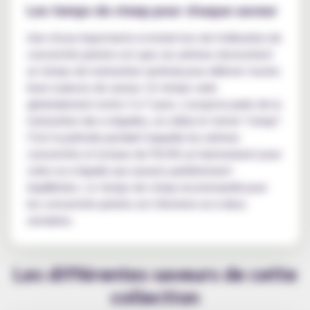
Les temps de steep pour chaque saveur
Une chose importante à retenir lors de l'utilisation de
concentrés pirates est que ces arômes nécessitent
un temps de maturation optimal pour délivrer toutes
leurs nuances de saveur. Ce temps varie
généralement entre 3 à 7 jours. Lorsqu'on parle de la
maturation des e-liquides, on utilise le terme "steep".
C'est la période pendant laquelle les arômes
concentrés et la base de PG/VG se harmonisent pour
créer un e-liquide aux saveurs parfaitement
équilibrées. Le temps de steep recommandé pour
les concentrés pirates est d'environ un à deux
semaines.
Les différentes saveurs de cette
collection