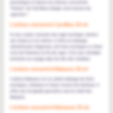
aromatique et laissez les arômes concentrés
"Pirates" de Full Moon élargir votre horizon de
vapoteur !
L'arôme concentré Caraïbes 30 ml
Si vous voulez savourer une vape exotique, donnez
une chance à cet arôme. Il offre un mélange
rafraîchissant d'agrumes, de fruits exotiques et d'une
note de fraîcheur en fin de vape. C'est une véritable
invitation au voyage dans les îles des Caraïbes.
L'arôme concentré Baleares 30 ml
L'arôme Baleares est un subtil mélange de fruits
exotiques, d'ananas et d'une touche de fraîcheur. Il
offre une escapade gustative sous le soleil des
Baléares.
L'arôme concentré Bahamas 30 ml