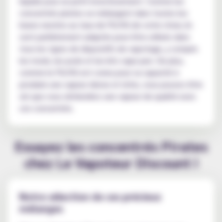
liquide pour un petit investissement. Comme les
concentrés pirates se mélangent dans toutes les
bases neutres au taux de PG/VG de votre choix, ils
sont parfaitement adaptés pour être utilisés dans
tous les types de dispositifs de vapotage, y compris
les mods, les pods et les kits vape pen. De plus,
comme le PG/VG est connu pour sa capacité à
produire une vapeur dense et riche, vous pouvez être
sûr que vous obtiendrez une vapeur de qualité avec
ces concentrés.
Essayez les concentrés Pirates
chez Le Vapoteur Discount !
Notre sélection de ces précieux
mélanges