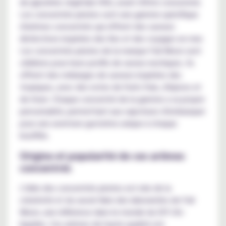
de glycérine végétale (VG), avant d'être consommé.
Les concentrés pirates sont une gamme spécifique
d'arômes concentrés qui offrent des saveurs
distinctives inspirées des îles et des voyages en mer.
Les concentrés pirates de la marque Full Moon sont
célèbres pour leurs profils de saveur exotiques. Ils
offrent des mélanges de saveurs inspirées des
tropiques, avec des notes de fruits frais, d'épices et
de rhum. Chaque concentré de la gamme a sa propre
personnalité, permettant aux vapoteurs d'embarquer
pour une aventure gustative unique à chaque
bouffée.
Origine et popularité de ces arômes
concentrés
L'idée des concentrés pirates est née de la
créativité et du savoir-faire des laborantins de Full
Moon, une référence dans le monde du DIY d'e-
liquides. Ces arômes de haute qualité ont