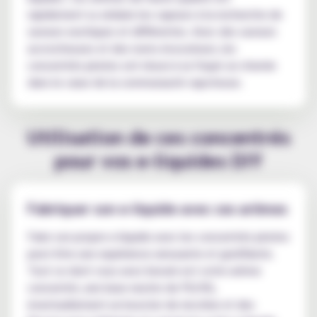
rapidement su séduire les vapeurs à la recherche de
saveurs exotiques et différentes. Avec des saveurs
accrocheuses et des noms évocateurs, les
concentrés pirates ont réussi à se frayer un chemin
dans le cœur de la communauté vapoteuse.
Utilisation de ces concentrés
pour vos e-liquides DIY
Fabriquer son e-liquide avec ces arômes
Faire son propre e-liquide avec les concentrés pirates
peut être une expérience amusante et gratifiante.
Tout ce dont vous avez besoin est votre arôme
concentré, une base neutre de PG/VG,
éventuellement un booster de nicotine et des