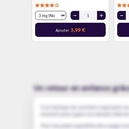
3,99 €
Ajouter
Un retour en enfance grâc
Il est fascinant de constater à quel point 
moments précis grâce à la mémoire olfactive
Pour vous parler aujourd'hui d'un voyage no