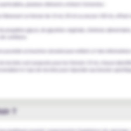
particulière, plusieurs éléments attirent l'attention :
fièrement un format de 10 ml, 50 ml ou encore 100 ml, offrant ai
e propylène glycol, de glycérine végétale, d'arômes alimentaires,
 de confiance.
on possède un bouchon sécurisé pour enfants et des informations d
 de nicotine sont proposés pour les formats 10 ml, chacun identifi
rsonnaliser le taux de nicotine pour répondre aux besoins spécif
sir ?
n taux inadéquat pourrait compromettre l'expérience de vapotage.