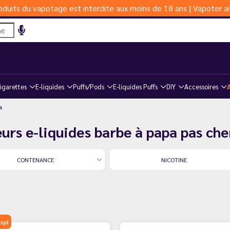
duits du vapotage est interdite aux moins de 18 ans | Vapoter ai
igarettes
E-liquides
Puffs/Pods
E-liquides Puffs
DIY
Accessoires
a
urs e-liquides barbe à papa pas che
CONTENANCE
NICOTINE
spi