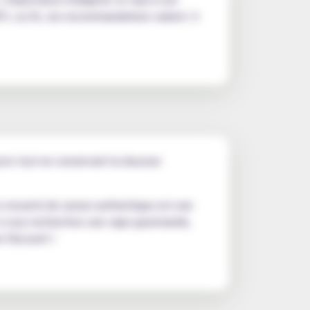
MTL ou DL, les recommandations varient. Il
sucre tout en conservant la douceur
e ressenti de saveur authentique est une
, si vous recherchez une vape gourmande,
r Discount !