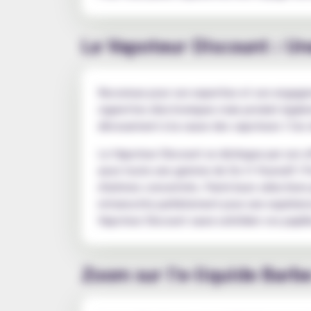
Le Vapoteur Discount : Un
Reconnue pour son expertise et son engagem
cigarettes électroniques mais produit égalem
dévouement à la cause des vapoteurs ! Ces de
Le Vapoteur Discount se distingue par son of
aussi toute une gamme de Do It Yourself ! P
d'arômes concentrés. Parmi leurs sélections
retranscrite parfaitement pour une expérie
Vapoteur Discount saura satisfaire vos papill
Zoom sur l'e-liquide Barbe