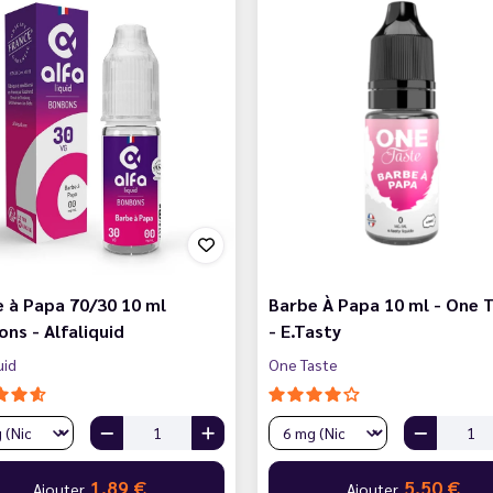
 à Papa 70/30 10 ml
Barbe À Papa 10 ml - One 
ns - Alfaliquid
- E.Tasty
uid
One Taste
1,89 €
5,50 €
Ajouter
Ajouter