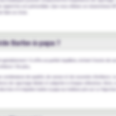
 cigarettes est primordiale. Que vous utilisiez un clearomiseur 
e faire un choix.
uide Barbe-à-papa ?
agréablement ! Il offre un parfait équilibre, évitant l'excès de 
nfance ! De plus,
se combinaison de qualité, de saveur et de souvenirs d'enfance. L
rience de vapotage idéale et adaptée à chaque utilisateur. Alors
élection d’e-liquides barbe à papa au meilleur prix sur Le Vapoteu