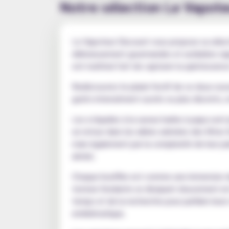
Notre sélection Le Vapote
Le Vapoteur Discount vous propose sa sélect
délicieusement gourmandes et acidulées rapp
ont maîtrisé l'art de capturer la quintessen
Redécouvrez le plaisir festif de ce doux sou
goûts intensément sucrés ou plus discrets, 
Les e-liquides à la saveur barbe à papa sont 
un retour dans les allées animées des fêtes
mais également par la complexité de leur p
aimée.
Chaque bouffée est comme une immersion dan
texture fondante se dissipant doucement e
temps et de la recherche pour parfaire leur
emblématique.