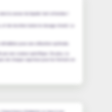
nsi la saveur du liquide tant attendue !
 et de nicotine (selon le dosage choisi). La
étaillées pour une utilisation optimale.
é par une couleur spécifique. De plus, Le
iques de chaque vapoteur pour les formats en
 L'importance d'adapter ce taux à son