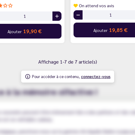
On attend vos avis
19,85 €
Ajouter
19,90 €
Ajouter
Affichage 1-7 de 7 article(s)
Pour accéder à ce contenu,
connectez-vous
e à la mémoire olfactive !
nos souvenirs peuvent être intimement liés à des parfums et des 
 est un véritable cadeau.
stalgique, penchons-nous sur la gamme d'e-liquide Barbe à papa 