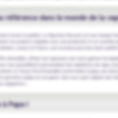
e référence dans le monde de la vap
ent envers la qualité, Le Vapoteur Discount est une marque fr
ent ses propres e-liquides avec une production et un contrôle qu
rniers, conçus en France, sont reconnus pour leur haute qualité e
fre diversifiée, offrant aux vapoteurs une vaste gamme d'e-liqui
our ceux qui préfèrent personnaliser leur expérience de vape, il
 phares se trouve l'incontournable saveur barbe à papa, une douc
nce gustative unique en son genre. Que vous soyez adepte des mé
es exigeantes !
 à Papa !