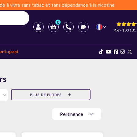
de à vivre sans tabac et sans dépendance à la nicotine
0
4.6 - 100 131 
Anti-gaspi
rs
PLUS DE FILTRES
Pertinence