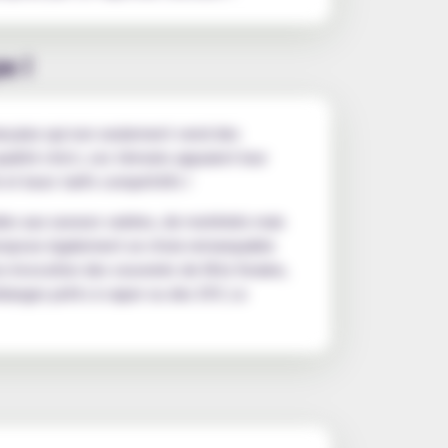
e !
ançaise qui non seulement vend des
alité strict, ces témoins appuient leur
t leurs tarifs compétitifs !
des aux saveurs variées, de matériels mais
 propose également un choix remarquable
e évocation des souvenirs de fête foraine,
langes prêts à vaper ou des DIY, Le