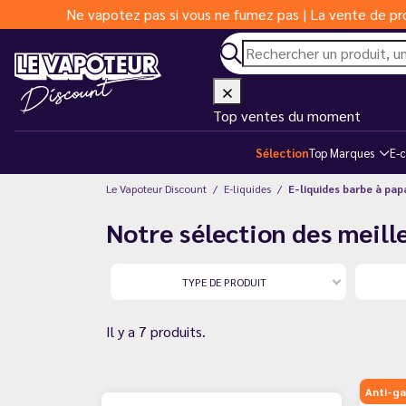
Ne vapotez pas si vous ne fumez pas | La vente de pro
Top ventes du moment
Sélection
Top Marques
E-c
Le Vapoteur Discount
E-liquides
E-liquides barbe à pap
Notre sélection des meille
TYPE DE PRODUIT
Il y a 7 produits.
Anti-ga