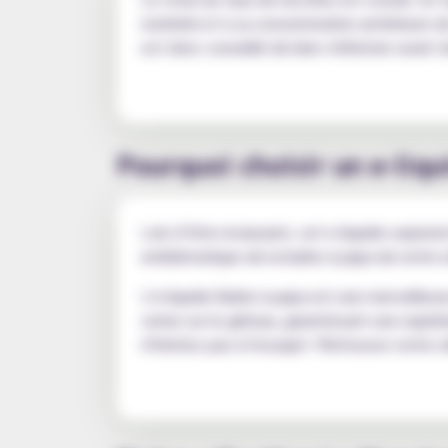
matériel et à sa consommation antérieure de
est donc conseillé de bien s'informer avant d
Pourquoi choisir un e-liq
Loin d’être écœurant, cet e-liquide surprend 
emblématique de la barbe à papa de notre e
L'e-liquide Barbe à papa est une merveilleu
cerise sur le gâteau, garantissant une expé
n'hésitez pas à l'essayer ! Retrouvez notre s