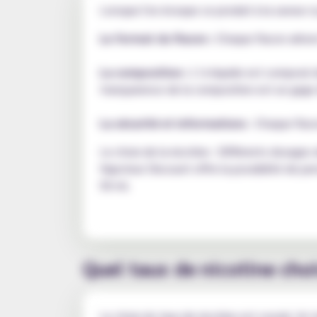
Lorsque l'on évoque ce produit à la saveur si 
Le format du flacon :
Chaque flacon arbore 
La composition :
L’e-liquide est composé d
transparence de la composition est un gage
La sécurité et informations
: Chaque flac
Le choix de la nicotine : Différents dosages
Vapoteur Discount offre la possibilité de pe
50 ml.
Quel taux de nicotine choi
Le choix du taux de nicotine est crucial. U