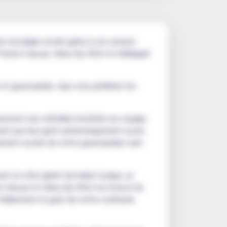
e nostalgie sucrée grâce à ces saveurs
rench Cancan, Cirkus By VDLV et Alfaliquid
es et gourmandes. Que vous préfériez les
sentent une véritable invitation au voyage,
ement par leur goût authentiquement sucré,
blement sucrée de cette gourmandise tant
ant un cône géant de barbe à papa, sa
Cancan et Cirkus By VDLV ont investi du
fidèlement le goût de cette confiserie