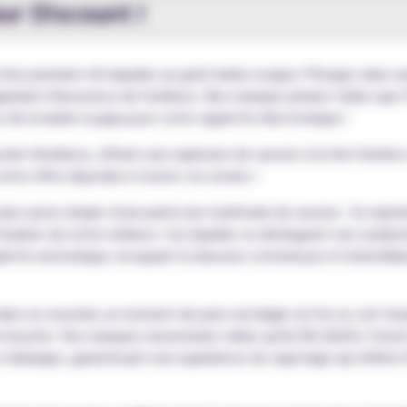
ur Discount !
ion premium d'e-liquides au goût barbe à papa ! Plongez dans un
elant l'innocence de l'enfance. Nos marques phares telles que F
ce de la barbe à papa pour votre cigarette électronique !
venir d'enfance, offrant une explosion de saveurs à la fois fruité
notre offre répondra à toutes vos envies !
plus qu'un simple choix parmi une multitude de saveurs : ils repré
 foraines de notre enfance. Ces liquides se distinguent non seul
alette aromatique, évoquant la douceur cotonneuse et irrésisti
s un souvenir, un moment de pure nostalgie où l'on se voit ten
n bouche. Des marques renommées telles qu'ALFALIQUID, French 
s mélanges, garantissant une expérience de vapotage qui reflète 