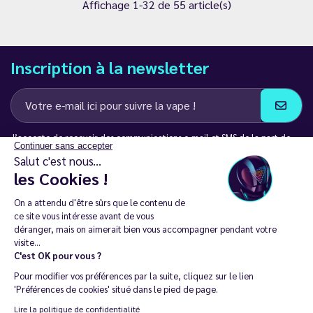
Affichage 1-32 de 55 article(s)
Inscription à la newsletter
J’accepte de recevoir des communications e-mail et SMS de la part de
Continuer sans accepter
LD Groupe
Salut c'est nous...
les Cookies !
Restez en contact
On a attendu d'être sûrs que le contenu de
ce site vous intéresse avant de vous
déranger, mais on aimerait bien vous accompagner pendant votre
visite...
C'est OK pour vous ?
La vente de cigarette électronique est interdite chez les moins de
Pour modifier vos préférences par la suite, cliquez sur le lien
18 ans. 🔞
'Préférences de cookies' situé dans le pied de page.
Copyright © 2014 - 2026 Le Vapoteur Discount - Tous droits
Lire la politique de confidentialité