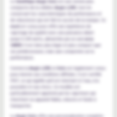
Le
GeekVape Aegis Solo
est une version plus
compacte de la célèbre
Aegis L200
, tout en
conservant les caractéristiques de performance et
de robustesse qui ont fait le succès de la marque. Ce
mod
est conçu pour offrir une expérience de
vapotage de qualité avec une puissance allant
jusqu’à 100 watts, alimentée par un seul
accu
18650
. Il est donc plus léger et plus compact que
ses prédécesseurs, mais sans compromis sur la
performance.
Comme la
Aegis L200
, le
Solo
est également conçu
pour résister aux conditions difficiles. Il est certifié
IP67, ce qui signifie qu'il est résistant à l’eau, à la
poussière et aux chocs. Ce modèle est
particulièrement apprécié par les vapoteurs qui
cherchent un appareil fiable, robuste et facile à
transporter.
Le
Aegis Solo
offre une personnalisation complète