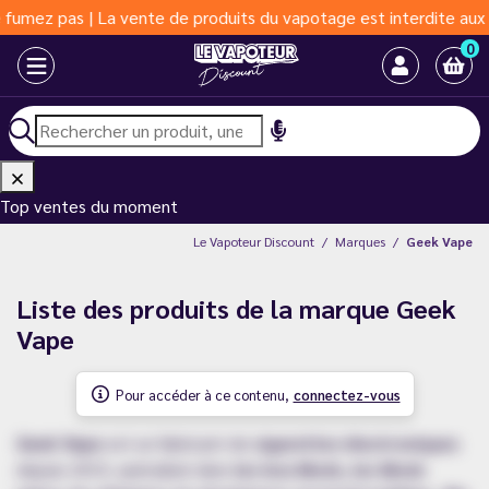
e de produits du vapotage est interdite aux moins de 18 ans | Va
0
Top ventes du moment
Le Vapoteur Discount
Marques
Geek Vape
Liste des produits de la marque Geek
Vape
Pour accéder à ce contenu,
connectez-vous
Geek Vape
est un fabricant de
cigarettes électroniques
depuis 2015, spécialisé dans
les box Mods, les Mods