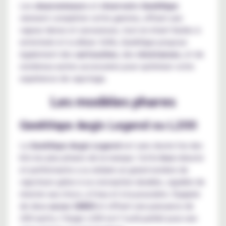
Les
clearomiseurs
et
réservoirs GeekVape
viennent compléter cette gamme, offrant une
vapeur dense et savoureuse, tout en étant faciles à
entretenir et à utiliser. Enfin, GeekVape propose
également des
cartouches
, des
résistances
, et de
nombreux autres accessoires pour optimiser votre
expérience de vapotage.
Les modèles phares
GeekVape Aegis Legend ou L200
La
GeekVape Aegis Legend
est sans doute l'un des
kits les plus phares de la marque. Cette
box
robuste
et performante a su séduire un grand nombre de
vapoteurs grâce à sa conception durable, capable de
résister aux chocs, à l'eau et à la poussière. Équipée
de deux
accus
18650
et offrant une puissance de
200 watts, l’Aegis L200 est l’outil parfait pour une