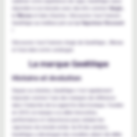
sublimer votre expérience de vape, GeekVape saura
répondre à vos besoins avec des kits comme l'
Aegis
,
le
Wenax
et bien d'autres. Découvrez tout l'univers
GeekVape au meilleur prix sur
Le Vapoteur Discount
!
Découvrez tout l'univers
Aegis de GeekVape
,
Wenax
et
Soul
dans notre catalogue
La marque GeekVape
Histoire et évolution
Depuis sa création, GeekVape s’est rapidement
imposée comme l’une des marques de référence
dans l’industrie de la cigarette électronique. Fondée
en 2015, la marque a su allier innovation,
performance et robustesse pour séduire les
vapoteurs du monde entier. Au fil des années,
GeekVape a développé des modèles allant des
kits