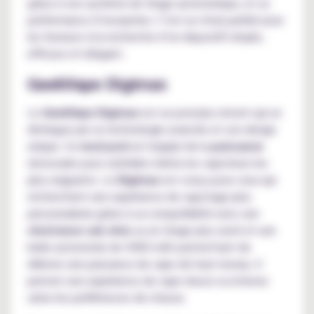
grâce à son système de tirage automatique, et sa
performance d’exception. C’est un choix parfait pour
les fumeurs à la recherche d’un dispositif simple,
efficace et élégant.
GeekVape Digimax
Le
GeekVape Digimax
est un pod plus récent qui se
distingue par sa technologie avancée et son design
unique. Ce
mod pod
est équipé de la
puissance
nécessaire pour satisfaire même les vapoteurs les
plus exigeants. Le
Digimax
est conçu pour ceux qui
recherchent une expérience de vapotage plus
personnalisée grâce à sa compatibilité avec une
résistance sub ohm
ou en tirage plus serré et une
belle autonomie de 3000 mAh permettant de
délivrer une puissance de vape de haut niveau. Il
permet une expérience de vape douce ou intense
selon les préférences de chacun.