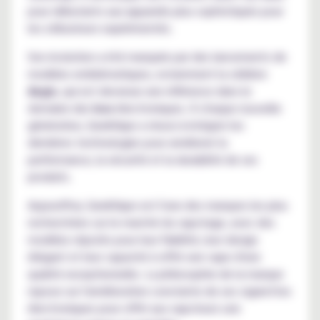
pour débutants aux appareils plus sophistiqués pour
les utilisateurs expérimentés.
Son évolution a été marquée par des lancements de
modèles emblématiques, notamment la célèbre
Aegis
, qui est devenue une référence dans le
domaine des
box
électroniques. À chaque nouvelle
génération, GeekVape a réussi à intégrer les
dernières technologies pour améliorer la
performance, la sécurité et la durabilité de ses
produits.
Aujourd'hui, GeekVape est l'une des marques les plus
recherchées sur le marché du vapotage, avec des
modèles réputés pour leur fiabilité, leur design
élégant et leur capacité à offrir une vape d'une
qualité exceptionnelle. La philosophie de la marque
repose sur l'amélioration constante de ses cigarettes
électroniques pour offrir aux vapoteurs une