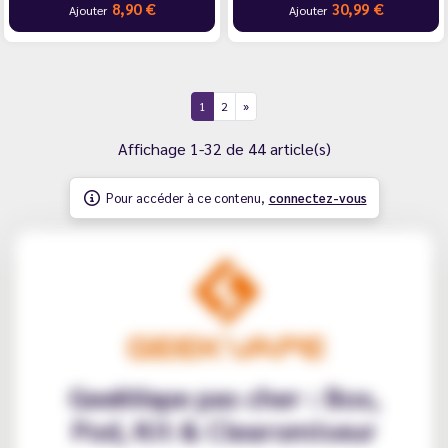
8,90 €
30,99 €
Ajouter
Ajouter
1
2
Affichage 1-32 de 44 article(s)
Pour accéder à ce contenu,
connectez-vous
GeekVape pas cher : Box,
Pod, Kit & Clearomiseur