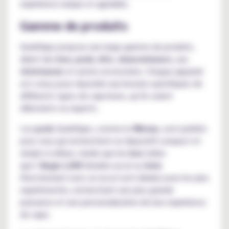
expérience unique et agréable.
Gamme de produits
GeekVape propose une large gamme de produits,
allant des
box
,
pods
,
kits
,
clearomiseurs
, aux
résistances
et autres accessoires. Chaque appareil
est conçu pour répondre aux besoins spécifiques de
différents types de vapoteurs, qu’ils soient
débutants ou experts.
Les
pods
GeekVape, comme le
Wenax
, sont parfaits
pour ceux qui recherchent un dispositif compact et
simple à utiliser, tandis que les
box
telles
que l’
Aegis L200
(double accu) ou
Solo
(fonctionnant avec un accu) sont idéales pour les plus
expérimentés, recherchant une plus grande
puissance et une personnalisation de leur expérience
de vape.