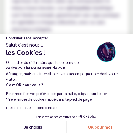
vapoteurs de choisir celles qui correspondent le
mieux à leurs besoins. Les
cartouches
GeekVape
sont faciles à remplir, garantissant une vape pratique
et agréable à chaque utilisation, avec ou sans
résistance intégrée.
Continuer sans accepter
Les
résistances
jouent également un rôle crucial
Salut c'est nous...
dans la qualité de la vape. GeekVape offre des
les Cookies !
résistances
adaptées à différents styles de
vapotage. Les
résistances mesh
sont
On a attendu d'être sûrs que le contenu de
ce site vous intéresse avant de vous
particulièrement populaires pour leur capacité à
déranger, mais on aimerait bien vous accompagner pendant votre
chauffer uniformément le
liquide
, offrant ainsi une
visite...
vapeur dense et riche en saveurs. Les
résistances
C'est OK pour vous ?
subohm
, quant à elles, permettent de produire des
Pour modifier vos préférences par la suite, cliquez sur le lien
nuages de vapeur plus conséquents, idéales pour
'Préférences de cookies' situé dans le pied de page.
ceux qui aiment une vape plus aérienne.
Lire la politique de confidentialité
Toutes les cartouches et résistances GeekVape sont
Consentements certifiés par
en stock et vendues en pack à prix réduit sur le
Je choisis
OK pour moi
catalogue.