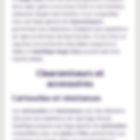
de la vape, grâce à son écran OLED et son interface
utilisateur simple mais intuitive. Il est compatible
avec une large gamme de
clearomiseurs
,
permettant aux utilisateurs d'adapter leur expérience
de vape en fonction de leurs besoins. Si vous êtes un
vapoteur à la recherche d'une
box
compacte et
fiable, le
GeekVape Aegis Solo
pourrait bien être
l'option idéale.
Clearomiseurs et
accessoires
Cartouches et résistances
Les
cartouches
et
résistances
sont des éléments
clés pour une expérience de vapotage réussie.
GeekVape propose une large gamme de
cartouches
compatibles avec ses
pods
et
kits
, permettant aux