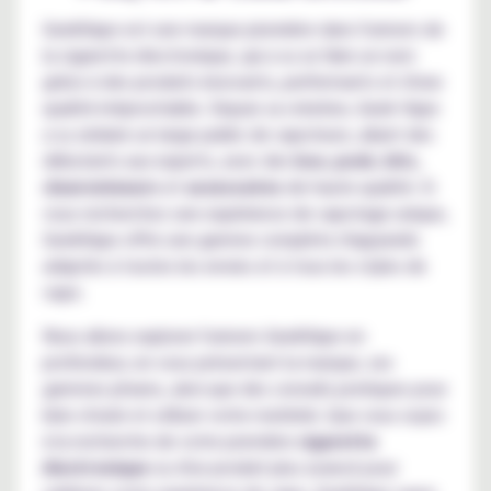
GeekVape est une marque pionnière dans l'univers de
la cigarette électronique, qui a su se faire un nom
grâce à des produits innovants, performants et d'une
qualité irréprochable. Depuis sa création, Geek Vape
a su séduire un large public de vapoteurs, allant des
débutants aux experts, avec des
box
,
pods
,
kits
,
clearomiseurs
et
accessoires
de haute qualité. Si
vous recherchez une expérience de vapotage unique,
GeekVape offre une gamme complète d'appareils
adaptés à toutes les envies et à tous les styles de
vape.
Nous allons explorer l'univers GeekVape en
profondeur, en vous présentant la marque, ses
gammes phares, ainsi que des conseils pratiques pour
bien choisir et utiliser votre matériel. Que vous soyez
à la recherche de votre première
cigarette
électronique
ou d'un produit plus avancé pour