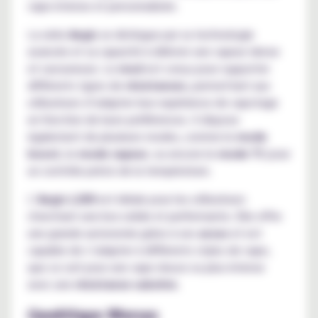
vape intense et personnalisée.
La série
Aegis
se distingue par sa technologie
avancée et sa capacité à délivrer une vapeur dense
et savoureuse. Le
mod
est conçu pour supporter
différents types de
résistances
, permettant aux
utilisateurs d’adapter leur expérience de vapotage
en fonction de leurs préférences. Il dispose
également de plusieurs modes, comme le
mode
boost
, le
mode vapeur
, ou encore le
mode TC
pour
un contrôle précis de la température.
L’
Aegis L200
est idéale pour les utilisateurs
cherchant une box solide et performante. Elle offre
une grande autonomie grâce à ses
accus
et est
capable de s’adapter à différents styles de vape,
que ce soit pour une vape douce ou plus intense
avec une
résistance subohm
.
GeekVape Wenax