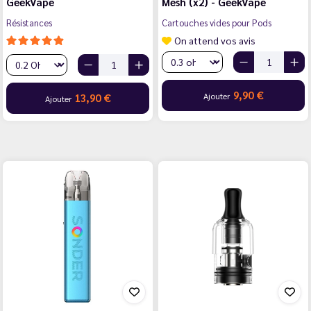
GeekVape
Mesh (x2) - GeekVape
Résistances
Cartouches vides pour Pods
On attend vos avis
9,90 €
Ajouter
13,90 €
Ajouter