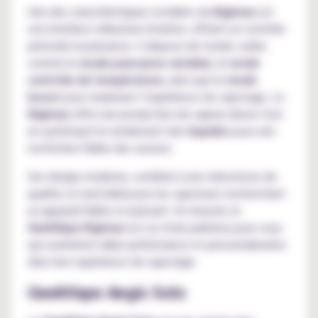
Une des caractéristiques notables du
Digimax
est
son interface utilisateur intuitive, offrant un contrôle
précisde la puissance. Il dispose de modes variés
comme le
mode puissance variable
, le
mode
contrôle de température
, ainsi que le
mode
boost
pour maximiser l’expérience de vapotage. Le
Digimax
offre une production de vapeur dense tout
en optimisant le rendement des
liquides
pour une
restitution fidèle des saveurs.
Son design moderne, combiné à une robustesse de
qualité, le rend idéal pour les vapoteurs recherchant
un appareil fiable et puissant. En résumé, le
GeekVape Digimax
est un choix judicieux pour ceux
qui souhaitent allier performance et personnalisation
dans leur expérience de vapotage.
GeekVape Aegis Solo