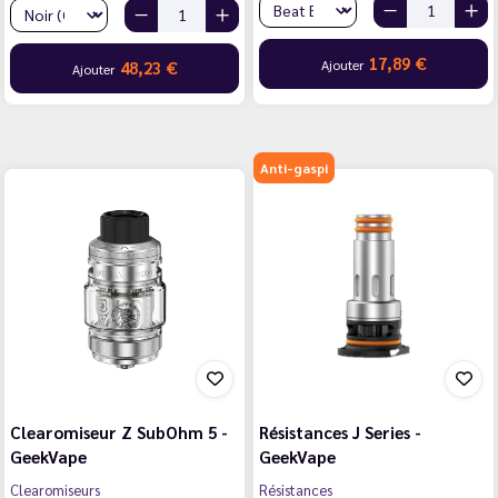
17,89 €
Ajouter
48,23 €
Ajouter
Anti-gaspi
Clearomiseur Z SubOhm 5 -
Résistances J Series -
GeekVape
GeekVape
Clearomiseurs
Résistances