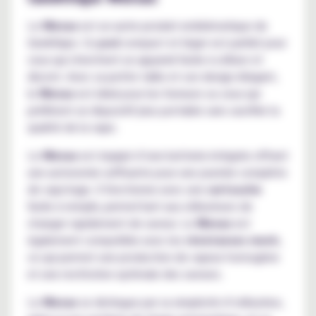
Le
Wenax
est un autre produit emblématique de
GeekVape. Ce
pod
compact et léger est parfait pour
ceux qui cherchent un appareil facile à utiliser et
discret. Avec sa petite taille et son design élégant,
le
Wenax
est idéal pour les fumeurs ou ceux qui
préfèrent un dispositif plus portable sans sacrifier la
qualité de la vape.
Le
Wenax
est équipé d’une batterie intégrée offrant
une autonomie suffisante pour une journée complète
de vapotage. Il fonctionne avec une
cartouche
facile à remplir, permettant aux utilisateurs de
changer rapidement de saveur. Le
Wenax
est
également compatible avec les
résistances
mesh
,
ce qui permet une production de vapeur homogène
et une restitution optimale des saveurs.
Le
Wenax
se distingue par sa simplicité d’utilisation,