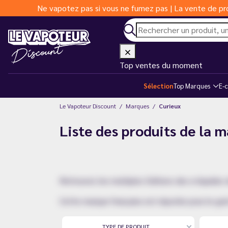
Ne vapotez pas si vous ne fumez pas | La vente de pro
Top ventes du moment
Sélection
Top Marques
E-c
Le Vapoteur Discount
Marques
Curieux
Liste des produits de la 
Retrouvez les multiples Editions des e-liquide
Cette marque française est réputée pour le goût
TYPE DE PRODUIT