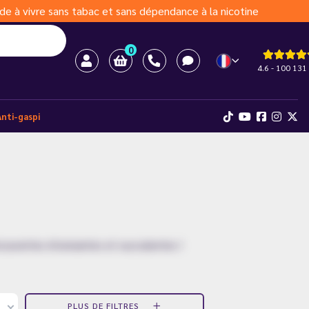
de à vivre sans tabac et sans dépendance à la nicotine
0
4.6 - 100 131 
Anti-gaspi
écouvertes étonnantes et succulentes !
PLUS DE FILTRES