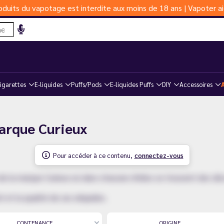
duits du vapotage est interdite aux moins de 18 ans | Vapoter ai
igarettes
E-liquides
Puffs/Pods
E-liquides Puffs
DIY
Accessoires
marque Curieux
Pour accéder à ce contenu,
connectez-vous
s de la marque Curieux où dans chacune d'elles se trouvent des d
 et la qualité de ses eliquides.
CONTENANCE
ORIGINE