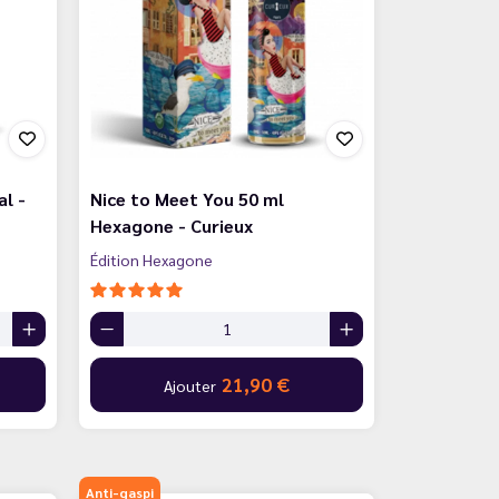
al -
Nice to Meet You 50 ml
Hexagone - Curieux
Édition Hexagone
21,90 €
Ajouter
Anti-gaspi