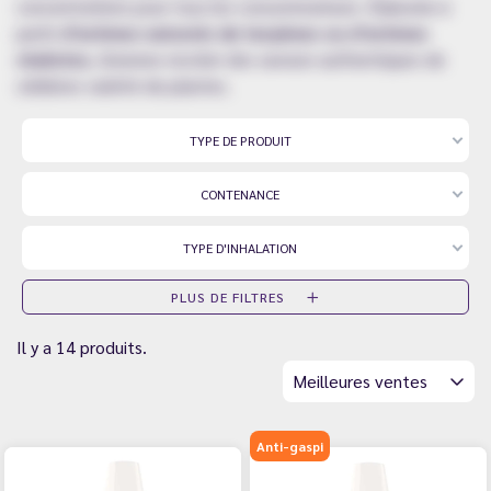
concentrations pour tous les consommateurs. Élaborée à
partir
d’arômes naturels de terpènes ou d’arômes
réalistes
, Greeneo recréer des saveurs authentiques de
célèbres variété de plantes.
TYPE DE PRODUIT
CONTENANCE
TYPE D'INHALATION
PLUS DE FILTRES
Il y a 14 produits.
Meilleures ventes
Anti-gaspi