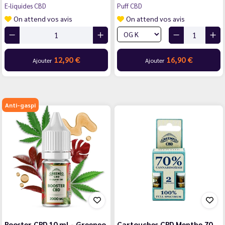
E-liquides CBD
Puff CBD
On attend vos avis
On attend vos avis
12,90 €
16,90 €
Ajouter
Ajouter
Anti-gaspi
Booster CBD 10 ml - Greeneo
Cartouches CBD Menthe 70