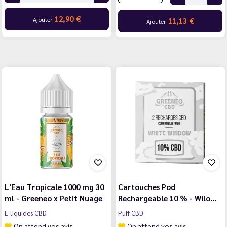
12,90 €
Ajouter
11,13 €
Ajouter
L'Eau Tropicale 1000 mg 30
Cartouches Pod
ml - Greeneo x Petit Nuage
Rechargeable 10 % - Wilo…
E-liquides CBD
Puff CBD
On attend vos avis
On attend vos avis