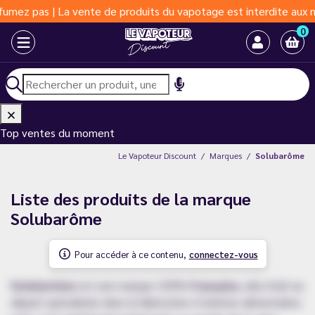
 | La vente de produits du vapotage est interdite aux moins de 1
0
Top ventes du moment
Le Vapoteur Discount
Marques
Solubarôme
Liste des produits de la marque
Solubarôme
Pour accéder à ce contenu,
connectez-vous
Solubarôme
est une marque 100%
française
, elle était au
départ spécialisée dans la fabrication d’arômes alimentaires