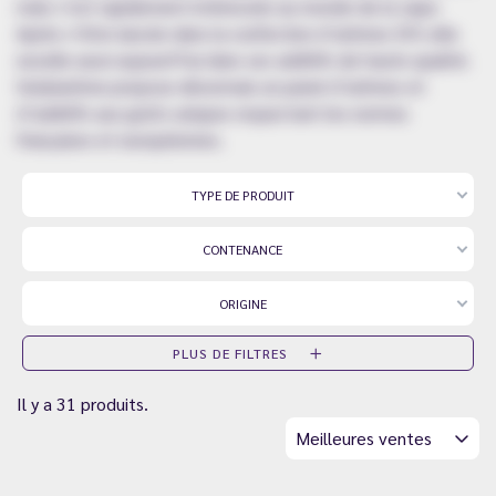
mais s’est rapidement intéressée au monde de la vape.
Après s’être lancée dans la confection d’arômes DIY, elle
excelle aussi aujourd’hui dans ses additifs de haute qualité.
Solubarôme propose désormais un panel d’arômes et
d’additifs aux goûts uniques respectant les normes
françaises et européennes.
TYPE DE PRODUIT
CONTENANCE
ORIGINE
PLUS DE FILTRES
Il y a 31 produits.
Meilleures ventes