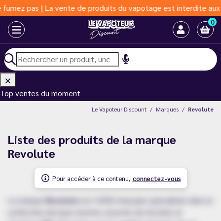
pas | La vente de produits du vapotage est interdite aux moins d
0
Top ventes du moment
Le Vapoteur Discount
Marques
Revolute
Liste des produits de la marque
Revolute
Pour accéder à ce contenu,
connectez-vous
La marque
Revolute
est 100% française spécialisée dans la
confection de base neutres, booster de nicotine et