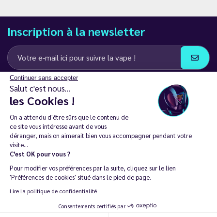
Inscription à la newsletter
Continuer sans accepter
J’accepte de recevoir des communications e-mail et SMS de la part de
Salut c'est nous...
LD Groupe
les Cookies !
Restez en contact
On a attendu d'être sûrs que le contenu de
ce site vous intéresse avant de vous
déranger, mais on aimerait bien vous accompagner pendant votre
visite...
C'est OK pour vous ?
La vente de cigarette électronique est interdite chez les moins de
Pour modifier vos préférences par la suite, cliquez sur le lien
18 ans. 🔞
'Préférences de cookies' situé dans le pied de page.
Copyright © 2014 - 2026 Le Vapoteur Discount - Tous droits
Lire la politique de confidentialité
réservés.
Consentements certifiés par
Vapoter aide à vivre sans tabac et sans dépendance à la nicotine. |