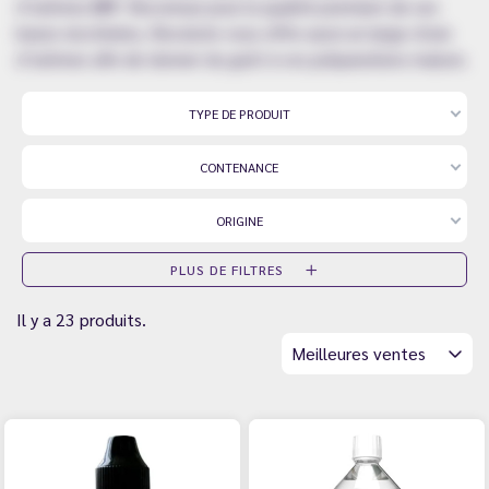
d’arômes
DIY
. Reconnue pour la qualité premium de ses
bases nicotinées, Revolute vous offre aussi un large choix
d’arômes afin de donner du goût à vos préparations maison.
TYPE DE PRODUIT
CONTENANCE
ORIGINE
PLUS DE FILTRES
Il y a 23 produits.
Meilleures ventes