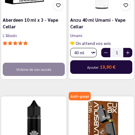
Aberdeen 10 ml x 3 - Vape
Anzu 40 ml Umami - Vape
Cellar
Cellar
L'Absolv
Umami
On attend vos avis
19,90 €
Ajouter
Victime de son succès
Anti-gaspi