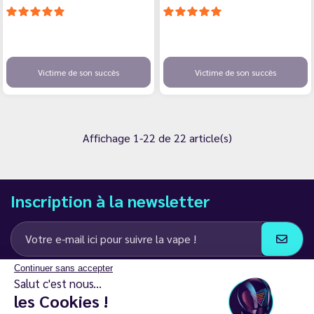
Victime de son succès
Victime de son succès
Affichage 1-22 de 22 article(s)
Inscription à la newsletter
Continuer sans accepter
J’accepte de recevoir des communications e-mail et SMS de la part de
Salut c'est nous...
LD Groupe
les Cookies !
Restez en contact