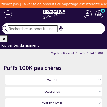
La vente de produits du vapotage est interdite aux moins de 18 a
0
Top ventes du moment
Le Vapoteur Discount
Puffs
Puff 100K
Puffs 100K pas chères
MARQUE
COLLECTION
TYPE DE SAVEUR