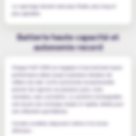
Le vapotage devient ainsi plus fluide, plus long et
plus agréable.
Batterie haute capacité et
autonomie record
Chaque Puff 100K est équipée d’une batterie haute
performance allant jusqu’à plusieurs dizaines de
milliers de mah. Cette autonomie exceptionnelle
permet de vapoter sur plusieurs jours, voire
semaines, sans contrainte. Le système rechargeable
usb assure une recharge simple et rapide, idéale pour
une utilisation quotidienne.
Certains modèles disposent même d’un écran
affichant :