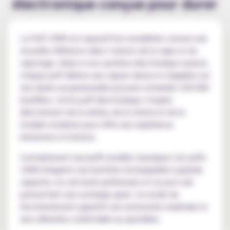
électronique conçue pour durer
La Puff 100K est aujourd’hui considérée comme une
nouvelle référence dans l’univers de la vape et du
vapotage. Grâce à son système électronique avancé,
chaque puff délivre une vapeur dense et régulière sur
une durée exceptionnelle pouvant atteindre 100 000
bouffées. Cette puff électronique s’inspire
directement de la shisha, de la chicha et de la
hookah moderne pour offrir une expérience
immersive et intense.
Contrairement aux puffs jetable classiques, les puffs
100K intègrent une batterie rechargeable à grande
capacite, un coil mesh performant et un port usb
permettant une recharge quick. Ce mode de
fonctionnement garantit une autonomie maximale et
une utilisation confortable au quotidien.