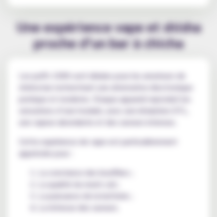
Une expérience vape et shisha
proche d’un bar à chicha
Les puffs 100K sont idéales pour les amateurs de
shisha bar recherchant une alternative électronique
pratique et moderne. Chaque appareil reproduit les
sensations d’une hookah, avec une inhalation DTL,
une vapeur abondante et des saveurs intenses.
Cette expérience de vape est particulièrement
appréciée pour :
La constance des bouffées ;
La qualité du mesh coil ;
La puissance de la batterie ;
La richesse des saveurs.