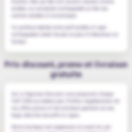
intuitive. Bien qu’elle soit souvent classée comme
jetable, sa conception rechargeable en fait une
solution durable et économique.
Ce système hybride entre puff jetable et vape
rechargeable séduit de plus en plus d’utilisateurs en
Europe.
Prix discount, promo et livraison
gratuite
Sur Le Vapoteur Discount, nous proposons chaque
Puff 100K au meilleur prix. Profitez régulièrement de
nos offres promo et de la livraison gratuite sur une
large sélection de puffs et vapes.
Notre boutique met également en avant les avis