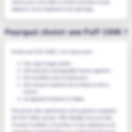
clients pour vous aider à choisir le produit le plus
adapté à votre expérience de vapotage.
Pourquoi choisir une Puff 100K ?
Choisir une Puff 100K, c’est opter pour :
Une vape longue durée ;
Une batterie rechargeable haute capacite ;
Des bouffées ultra nombreuses ;
Des saveurs inspirées de la shisha et de la
chicha ;
Un appareil moderne et fiable.
Découvrez dès maintenant notre gamme complète
de Puff 100K, incluant JNR, RandM, Vozol et bien
d’autres modèles, et profitez d’une expérience de
vapotage exceptionnelle sur Le Vapoteur Discount.