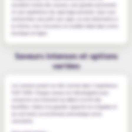
excellent rendu des saveurs, une grande autonomie
et une expérience de vapotage premium. Que vous
recherchiez une puff, une vape, ou une alternative à
la chicha, vous trouverez le modèle idéal dans notre
boutique en ligne.
Saveurs intenses et options
variées
Les saveurs jouent un rôle central dans l’expérience
Puff 100K. Chaque saveur est développée pour
conserver son intensité du début à la fin des
bouffées. Grâce à la grande capacite en e-liquide et
au coil mesh, la restitution aromatique reste
constante.