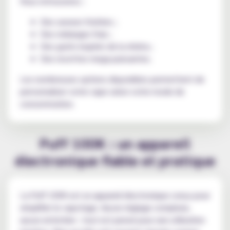
Vous retrouverez :
Des saveurs fruitées ;
Des mélanges frais ;
Des goûts inspirés de la shisha ;
Des recettes mega puissantes.
Les nombreuses options disponibles permettent de
personnaliser votre vape selon votre mode de
consommation.
Puff 100K : un appareil
électronique fiable et pratique
La Puff 100K est un appareil électronique conçu pour
simplifier le vapotage. Aucun réglage complexe,
aucun entretien : tout est pensé pour une utilisation