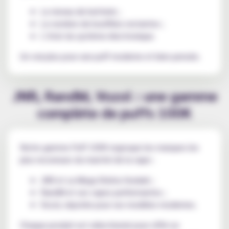
Le niveau de batterie ;
Le nombre de bouffées restantes ;
L’état du système électronique.
Un vrai plus pour une puff moderne et bien pensée.
JNR, RandM, Vozol : une gamme
complète de puffs 100K
Notre gamme Puff 100K regroupe les marques les
plus reconnues du marché de la vape :
JNR et sa Mega Shisha Hookah ;
RandM et ses vapes performantes ;
Vozol, réputée pour ses modèles modernes.
Chaque produit est sélectionné pour offrir un