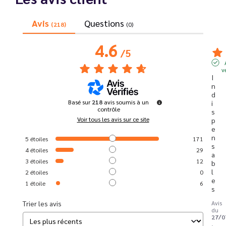
Avis
Questions
(218)
(0)
4.6
/
5
v
I
n
d
Basé sur
218
avis soumis à un
i
contrôle
s
Voir tous les avis sur ce site
p
e
n
5
étoiles
171
s
4
étoiles
29
a
3
étoiles
12
b
l
2
étoiles
0
e
1
étoile
6
s
Trier les avis
Avis
du
27/0
,