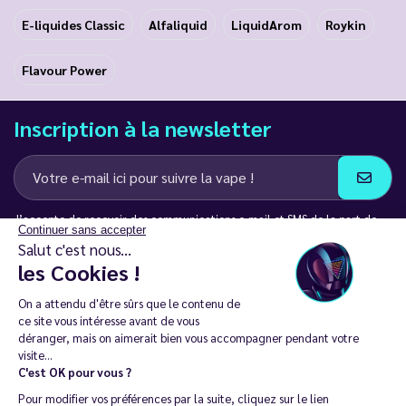
E-liquides Classic
Alfaliquid
LiquidArom
Roykin
Flavour Power
Inscription à la newsletter
J’accepte de recevoir des communications e-mail et SMS de la part de
Continuer sans accepter
LD Groupe
Salut c'est nous...
les Cookies !
Restez en contact
On a attendu d'être sûrs que le contenu de
ce site vous intéresse avant de vous
déranger, mais on aimerait bien vous accompagner pendant votre
visite...
C'est OK pour vous ?
La vente de cigarette électronique est interdite chez les moins de
Pour modifier vos préférences par la suite, cliquez sur le lien
18 ans. 🔞