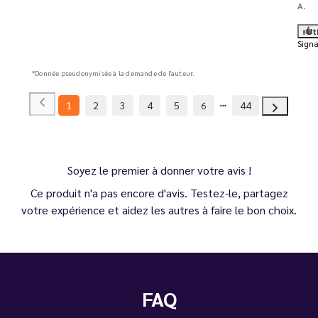
A.
Ut
Signa
*Donnée pseudonymisée à la demande de l'auteur.
1
2
3
4
5
6
44
Soyez le premier à donner votre avis !
Ce produit n'a pas encore d'avis. Testez-le, partagez
votre expérience et aidez les autres à faire le bon choix.
FAQ