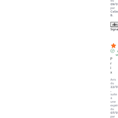
du
09/0
par
Celi
B.
Ut
Signa
v
P
r
i
x
Avis
du
22/0
,
suite
à
une
expér
du
07/0
par