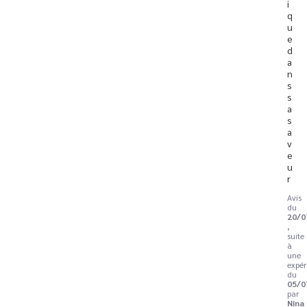
i
q
u
e 
d
a
n
s 
s
a 
s
a
v
e
u
r
Avis
du
20/0
,
suite
à
une
expér
du
05/0
par
Nina