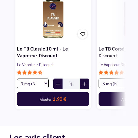
Le TB Classic 10 ml - Le
Le TB Corsé 10 ml
Vapoteur Discount
Discount
Le Vapoteur Discount
Le Vapoteur Discount
1,90 €
1
Ajouter
Ajouter
Les avis client