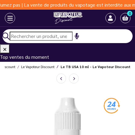
 | La vente de produits du vapotage est interdite aux moins de 1
0
Top ventes du moment
r Discount
Le Vapoteur Discount
Le TB USA 10 ml - Le Vapoteur Discount