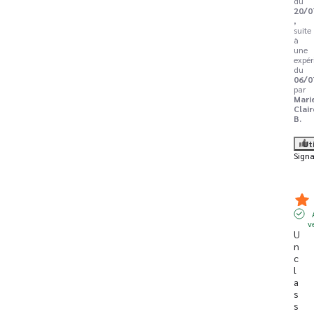
du
20/0
,
suite
à
une
expér
du
06/0
par
Mari
Clair
B.
Ut
Signa
v
U
n 
c
l
a
s
s