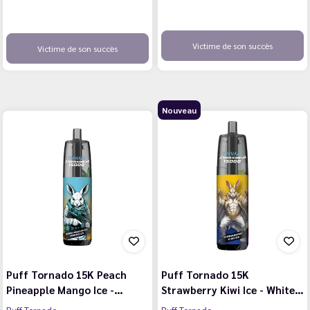
Victime de son succès
Victime de son succès
Nouveau
Puff Tornado 15K Peach
Puff Tornado 15K
Pineapple Mango Ice -…
Strawberry Kiwi Ice - White…