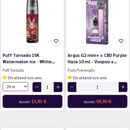
Puff Tornado 15K
Argus G2 mini+ x CBD Purple
Watermelon Ice - White…
Haze 10 ml - Voopoo x…
Puff Tornado
Pods Préremplis
On attend vos avis
On attend vos avis
13,93 €
59,90 €
Ajouter
Ajouter