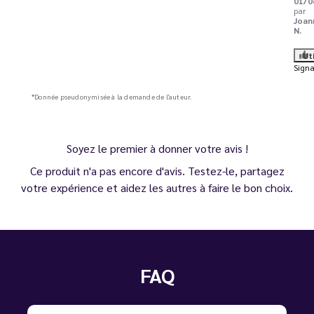
01/0
par
Joan
N.
Ut
Signa
*Donnée pseudonymisée à la demande de l'auteur.
Soyez le premier à donner votre avis !
Ce produit n'a pas encore d'avis. Testez-le, partagez
votre expérience et aidez les autres à faire le bon choix.
FAQ