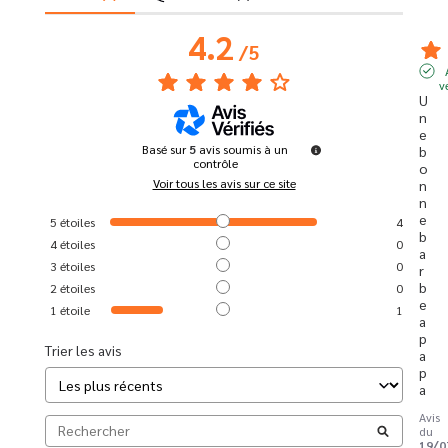
4.2
/
5
v
U
n
e 
Basé sur
5
avis soumis à un
b
contrôle
o
Voir tous les avis sur ce site
n
n
e 
5
étoiles
4
b
4
étoiles
0
a
3
étoiles
0
r
b
2
étoiles
0
e 
1
étoile
1
a 
p
Trier les avis
a
p
a
Avis
du
19/0