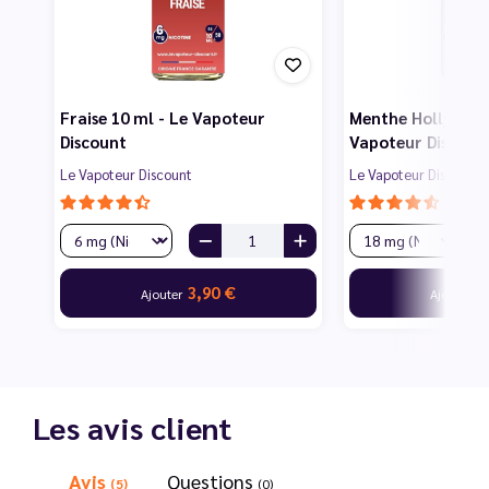
Fraise 10 ml - Le Vapoteur
Menthe Hollywood
Discount
Vapoteur Discoun
Le Vapoteur Discount
Le Vapoteur Discount
3,90 €
1
Ajouter
Ajouter
Les avis client
Avis
Questions
(5)
(0)