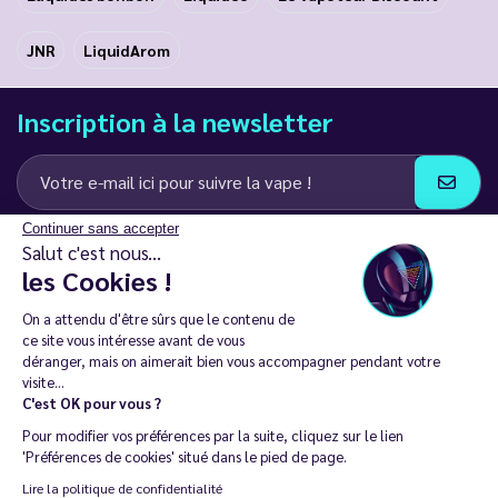
JNR
LiquidArom
Inscription à la newsletter
Continuer sans accepter
J’accepte de recevoir des communications e-mail et SMS de la part de
Salut c'est nous...
LD Groupe
les Cookies !
Restez en contact
On a attendu d'être sûrs que le contenu de
ce site vous intéresse avant de vous
déranger, mais on aimerait bien vous accompagner pendant votre
visite...
C'est OK pour vous ?
La vente de cigarette électronique est interdite chez les moins de
Pour modifier vos préférences par la suite, cliquez sur le lien
18 ans. 🔞
'Préférences de cookies' situé dans le pied de page.
Copyright © 2014 - 2026 Le Vapoteur Discount - Tous droits
Lire la politique de confidentialité