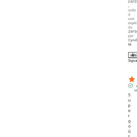
10/0
,
suite
à
une
expér
du
29/0
par
Cynd
M.
Ut
Signa
v
S
u
p
e
r 
g
o
û
t