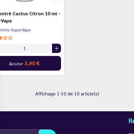
ntré Cactus Citron 10 ml -
rVape
ntrés SuperVape
3,90 €
Ajouter
Affichage 1-10 de 10 article(s)
R