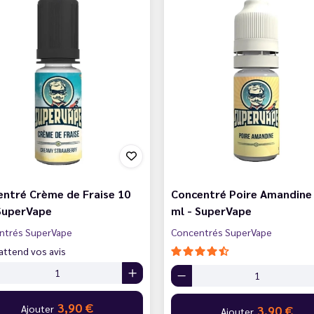
ntré Crème de Fraise 10
Concentré Poire Amandine
 SuperVape
ml - SuperVape
ntrés SuperVape
Concentrés SuperVape
attend vos avis
3,90 €
Ajouter
3,90 €
Ajouter