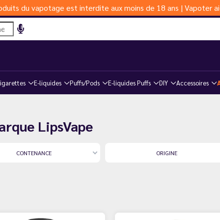
duits du vapotage est interdite aux moins de 18 ans | Vapoter ai
igarettes
E-liquides
Puffs/Pods
E-liquides Puffs
DIY
Accessoires
marque LipsVape
CONTENANCE
ORIGINE