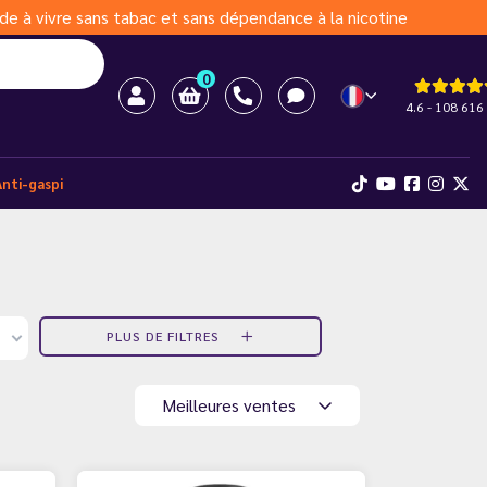
de à vivre sans tabac et sans dépendance à la nicotine
0
4.6 - 108 616 
Anti-gaspi
PLUS DE FILTRES
Meilleures ventes