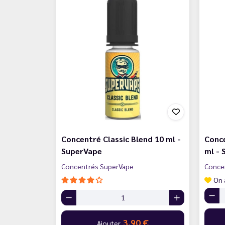
Concentré Classic Blend 10 ml -
Conce
SuperVape
ml -
Concentrés SuperVape
Conce
On 
3,90 €
Ajouter