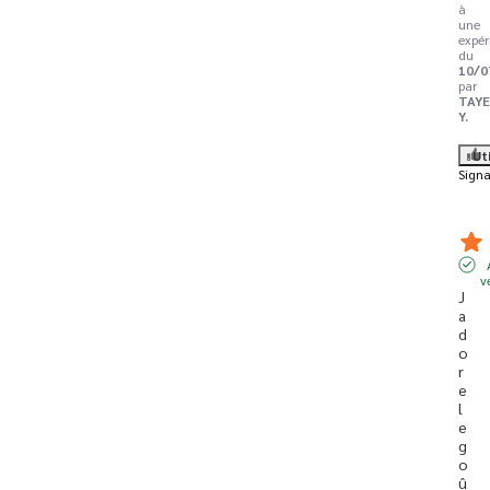
à
une
expér
du
10/0
par
TAY
Y.
Ut
Signa
v
J 
a
d
o
r
e 
l
e 
g
o
û