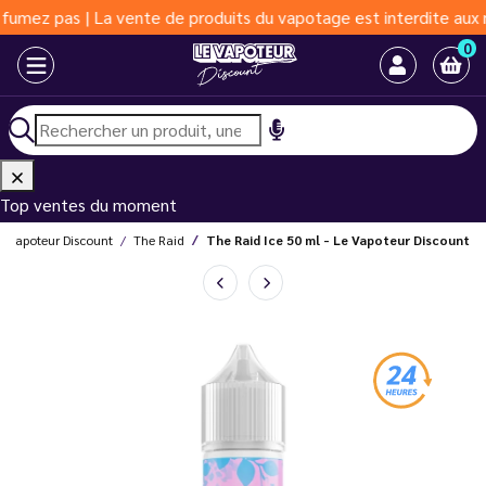
s | La vente de produits du vapotage est interdite aux moins de 
0
Top ventes du moment
e Vapoteur Discount
The Raid
The Raid Ice 50 ml - Le Vapoteur Discount