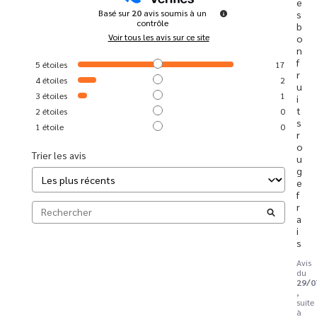
e
Basé sur
20
avis soumis à un
s 
contrôle
b
Voir tous les avis sur ce site
o
n 
f
5
étoiles
17
r
4
étoiles
2
u
3
étoiles
1
i
t
2
étoiles
0
s 
1
étoile
0
r
o
Trier les avis
u
g
e 
f
r
a
i
s
Avis
du
29/0
,
suite
à