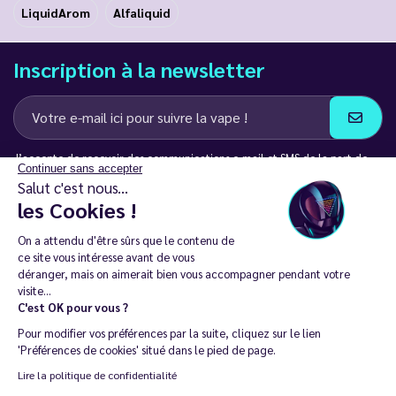
LiquidArom
Alfaliquid
Inscription à la newsletter
J’accepte de recevoir des communications e-mail et SMS de la part de
Continuer sans accepter
LD Groupe
Salut c'est nous...
les Cookies !
Restez en contact
On a attendu d'être sûrs que le contenu de
ce site vous intéresse avant de vous
déranger, mais on aimerait bien vous accompagner pendant votre
visite...
C'est OK pour vous ?
La vente de cigarette électronique est interdite chez les moins de
Pour modifier vos préférences par la suite, cliquez sur le lien
18 ans. 🔞
'Préférences de cookies' situé dans le pied de page.
Copyright © 2014 - 2026 Le Vapoteur Discount - Tous droits
Lire la politique de confidentialité
réservés.