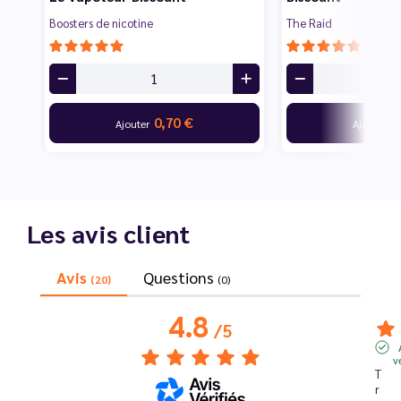
Boosters de nicotine
The Raid
0,70 €
7
Ajouter
Ajouter
Les avis client
Avis
Questions
(20)
(0)
4.8
/
5
v
T
r