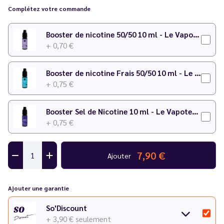
Discount
Complétez votre commande
Inspirée du célèbre Ragnarok, Le Vapoteur Discount a
Booster de nicotine 50/50 10 ml - Le Vapoteur Discount
développé pour vous cette saveur inédite qui met les fruits
+ 0,70 €
rouges à l'honneur !
Booster de nicotine Frais 50/50 10 ml - Le Vapoteur Discount
+ 0,75 €
Booster Sel de Nicotine 10 ml - Le Vapoteur Discount
+ 0,75 €
7,90 €
Ajouter
Ajouter une garantie
So'Discount
+ 3,90 €
seulement