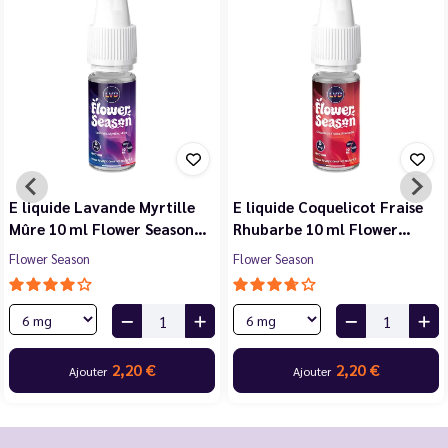
E liquide Violette Cerise
E liquide Jasmin Pêche
Noire Cassis 10 ml Flower…
Blanche Abricot 10 ml…
Flower Season
Flower Season
2,20 €
2,20 €
Ajouter
Ajouter
…