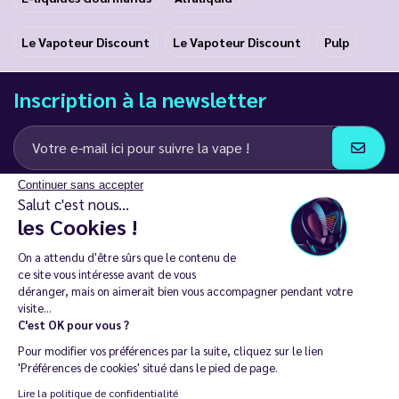
Le Vapoteur Discount
Le Vapoteur Discount
Pulp
Inscription à la newsletter
Continuer sans accepter
J’accepte de recevoir des communications e-mail et SMS de la part de
Salut c'est nous...
LD Groupe
les Cookies !
Restez en contact
On a attendu d'être sûrs que le contenu de
ce site vous intéresse avant de vous
déranger, mais on aimerait bien vous accompagner pendant votre
visite...
C'est OK pour vous ?
La vente de cigarette électronique est interdite chez les moins de
Pour modifier vos préférences par la suite, cliquez sur le lien
18 ans. 🔞
'Préférences de cookies' situé dans le pied de page.
Copyright © 2014 - 2026 Le Vapoteur Discount - Tous droits
Lire la politique de confidentialité