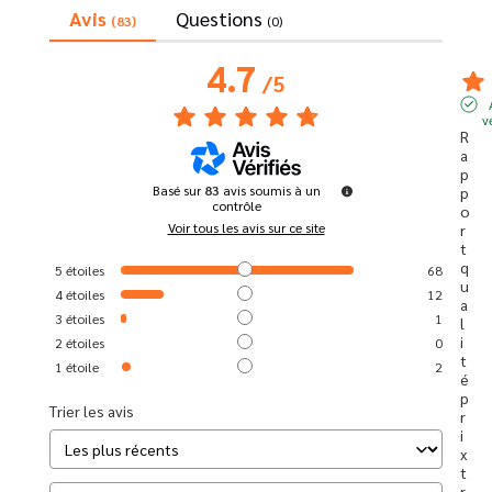
Avis
Questions
(83)
(0)
4.7
/
5
v
R
a
p
Basé sur
83
avis soumis à un
p
contrôle
o
Voir tous les avis sur ce site
r
t 
q
5
étoiles
68
u
4
étoiles
12
a
3
étoiles
1
l
i
2
étoiles
0
t
1
étoile
2
é 
p
Trier les avis
r
i
x 
t
r