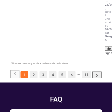
du
25/0
,
suite
à
une
expér
du
09/0
par
Greg
F.
Ut
Signa
*Donnée pseudonymisée à la demande de l'auteur.
1
2
3
4
5
6
17
FAQ