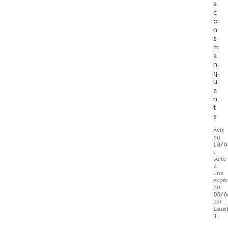
a
c
o
n
s 
m
a
n
q
u
a
n
t
s
Avis
du
18/0
,
suite
à
une
expér
du
05/0
par
Laur
T.