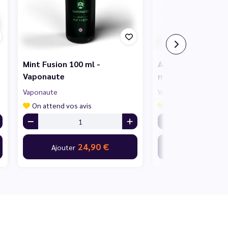
Mint Fusion 100 ml -
Apple Peach Stra
Vaponaute
ml - Vaponaute
Vaponaute
Vaponaute
On attend vos avis
On attend vos avis
24,90 €
24,
Ajouter
Ajouter