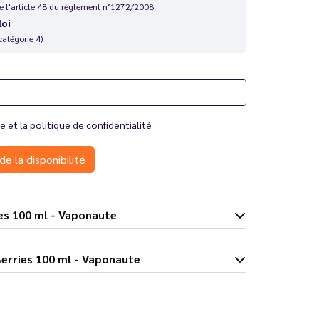
 de l'article 48 du règlement n°1272/2008
loi
catégorie 4)
te
et la
politique de confidentialité
de la disponibilité
 Berries 100 ml - Vaponaute
 & Black Berries 100 ml - Vaponaute