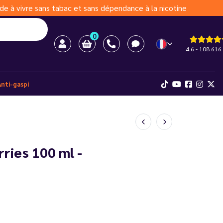
de à vivre sans tabac et sans dépendance à la nicotine
0
4.6 - 108 616 
Anti-gaspi
rries 100 ml -