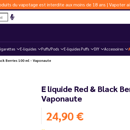
duits du vapotage est interdite aux moins de 18 ans | Vapoter ai
igarettes
E-liquides
Puffs/Pods
E-liquides Puffs
DIY
Accessoires
ack Berries 100 ml - Vaponaute
E liquide Red & Black Be
Vaponaute
24,90 €