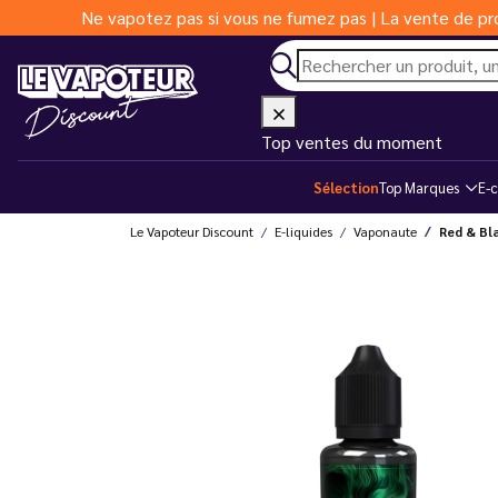
Ne vapotez pas si vous ne fumez pas | La vente de pro
Top ventes du moment
Sélection
Top Marques
E-c
Le Vapoteur Discount
E-liquides
Vaponaute
Red & Bl