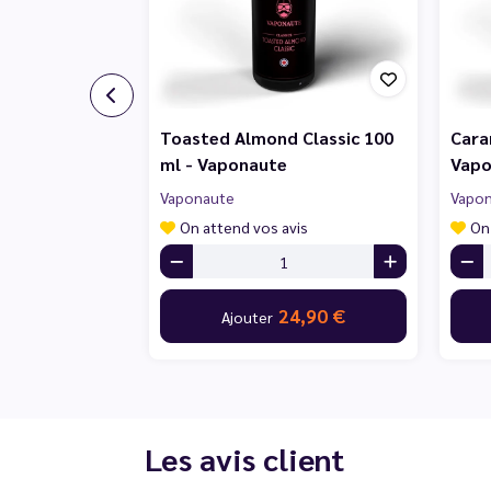
Toasted Almond Classic 100
Cara
ml - Vaponaute
Vapo
Vaponaute
Vapo
On attend vos avis
On
24,90 €
Ajouter
Les avis client