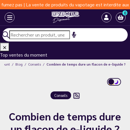
pas | La vente de produits du vapotage est interdite aux moins d
0
Top ventes du moment
iscount
Blog
Conseils
Combien de temps dure un flacon de e-liquide ?
Conseils
Combien de temps dure
un flacon de e-liquide ?