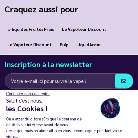
Craquez aussi pour
E-liquides Fruités Frais
Le Vapoteur Discount
Le Vapoteur Discount
Pulp
LiquidArom
Inscription à la newsletter
Continuer sans accepter
J’accepte de recevoir des communications e-mail et SMS de la part de
Salut c'est nous...
LD Groupe
les Cookies !
Restez en contact
On a attendu d'être sûrs que le contenu de
ce site vous intéresse avant de vous
déranger, mais on aimerait bien vous accompagner pendant votre
visite...