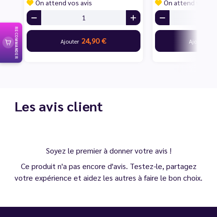
On attend vos avis
On attend vos av
RECOMMANDER
24,90 €
24
Ajouter
Ajouter
Les avis client
Soyez le premier à donner votre avis !
Ce produit n'a pas encore d'avis. Testez-le, partagez
votre expérience et aidez les autres à faire le bon choix.