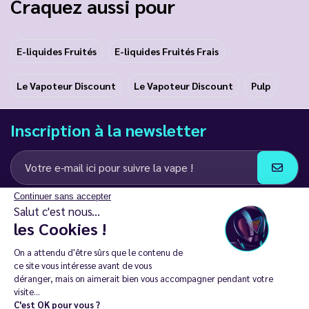
Craquez aussi pour
E-liquides Fruités
E-liquides Fruités Frais
Le Vapoteur Discount
Le Vapoteur Discount
Pulp
Inscription à la newsletter
Continuer sans accepter
J’accepte de recevoir des communications e-mail et SMS de la part de
Salut c'est nous...
LD Groupe
les Cookies !
Restez en contact
On a attendu d'être sûrs que le contenu de
ce site vous intéresse avant de vous
déranger, mais on aimerait bien vous accompagner pendant votre
visite...
C'est OK pour vous ?