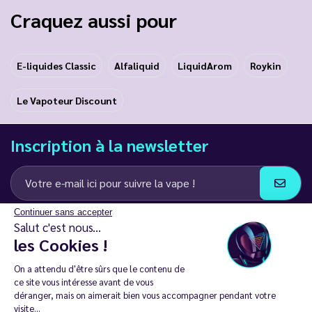
Craquez aussi pour
E-liquides Classic
Alfaliquid
LiquidArom
Roykin
Le Vapoteur Discount
Inscription à la newsletter
Continuer sans accepter
J’accepte de recevoir des communications e-mail et SMS de la part de
Salut c'est nous...
LD Groupe
les Cookies !
Restez en contact
On a attendu d'être sûrs que le contenu de
ce site vous intéresse avant de vous
déranger, mais on aimerait bien vous accompagner pendant votre
visite...