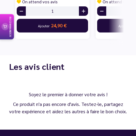
On attend vos avis
On attend vos av
RECOMMANDER
24,90 €
24
Ajouter
Ajouter
Les avis client
Soyez le premier à donner votre avis !
Ce produit n'a pas encore d'avis. Testez-le, partagez
votre expérience et aidez les autres à faire le bon choix.