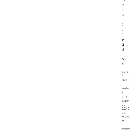
e
r
c
i 
à 
l
’
é
q
u
i
p
e
Avis
du
07/0
,
suite
à
une
expér
du
22/0
par
Mart
M.