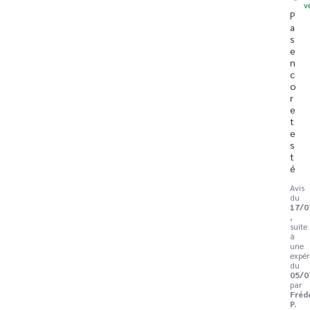
v
P
a
s 
e
n
c
o
r
e 
t
e
s
t
é
Avis
du
17/0
,
suite
à
une
expér
du
05/0
par
Fréd
P.