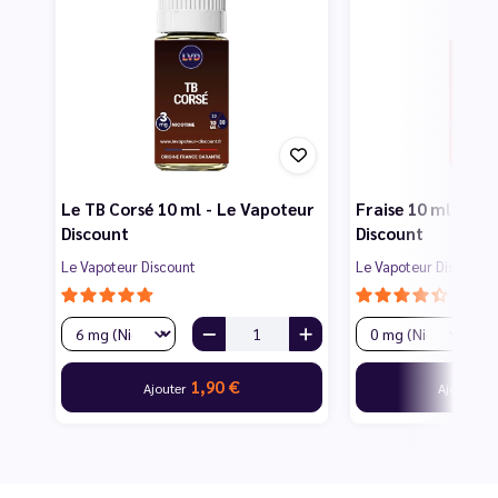
Le TB Corsé 10 ml - Le Vapoteur
Fraise 10 ml - Le
Discount
Discount
Le Vapoteur Discount
Le Vapoteur Discount
1,90 €
1
Ajouter
Ajouter