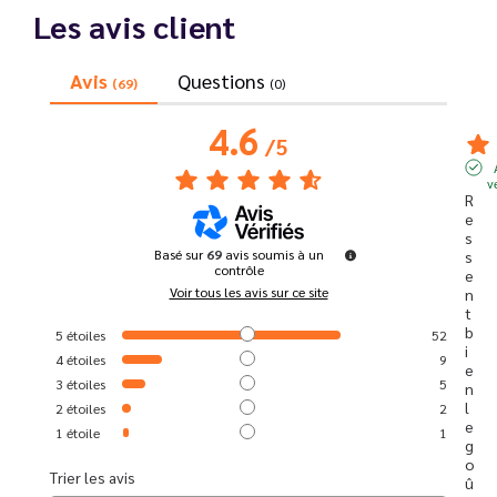
Les avis client
Avis
Questions
(69)
(0)
4.6
/
5
v
R
e
s
Basé sur
69
avis soumis à un
s
contrôle
e
Voir tous les avis sur ce site
n
t 
b
5
étoiles
52
i
4
étoiles
9
e
3
étoiles
5
n 
l
2
étoiles
2
e 
1
étoile
1
g
o
Trier les avis
û