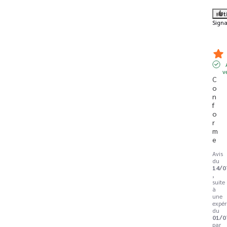
Ut
Signa
v
C
o
n
f
o
r
m
e
Avis
du
14/0
,
suite
à
une
expér
du
01/0
par