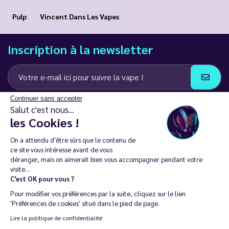
Pulp
Vincent Dans Les Vapes
Inscription à la newsletter
Continuer sans accepter
J’accepte de recevoir des communications e-mail et SMS de la part de
Salut c'est nous...
LD Groupe
les Cookies !
Restez en contact
On a attendu d'être sûrs que le contenu de
ce site vous intéresse avant de vous
déranger, mais on aimerait bien vous accompagner pendant votre
visite...
C'est OK pour vous ?
La vente de cigarette électronique est interdite chez les moins de
Pour modifier vos préférences par la suite, cliquez sur le lien
18 ans. 🔞
'Préférences de cookies' situé dans le pied de page.
Copyright © 2014 - 2026 Le Vapoteur Discount - Tous droits
Lire la politique de confidentialité
réservés.