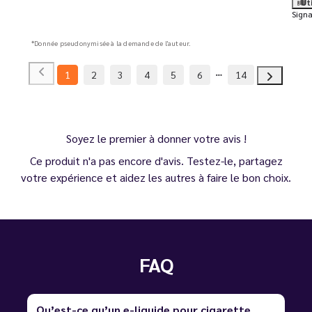
Ut
Signa
*Donnée pseudonymisée à la demande de l'auteur.
1
2
3
4
5
6
14
Soyez le premier à donner votre avis !
Ce produit n'a pas encore d'avis. Testez-le, partagez
votre expérience et aidez les autres à faire le bon choix.
FAQ
Qu’est-ce qu’un e-liquide pour cigarette