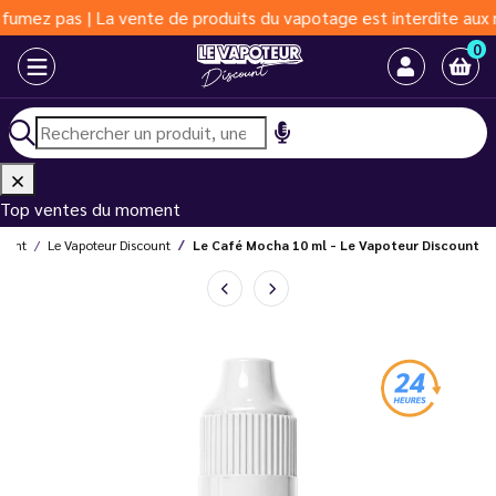
s | La vente de produits du vapotage est interdite aux moins de 
0
Top ventes du moment
count
Le Vapoteur Discount
Le Café Mocha 10 ml - Le Vapoteur Discount