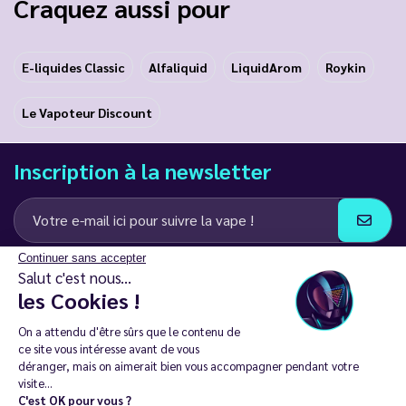
Craquez aussi pour
E-liquides Classic
Alfaliquid
LiquidArom
Roykin
Le Vapoteur Discount
Inscription à la newsletter
Continuer sans accepter
J’accepte de recevoir des communications e-mail et SMS de la part de
Salut c'est nous...
LD Groupe
les Cookies !
Restez en contact
On a attendu d'être sûrs que le contenu de
ce site vous intéresse avant de vous
déranger, mais on aimerait bien vous accompagner pendant votre
visite...
C'est OK pour vous ?