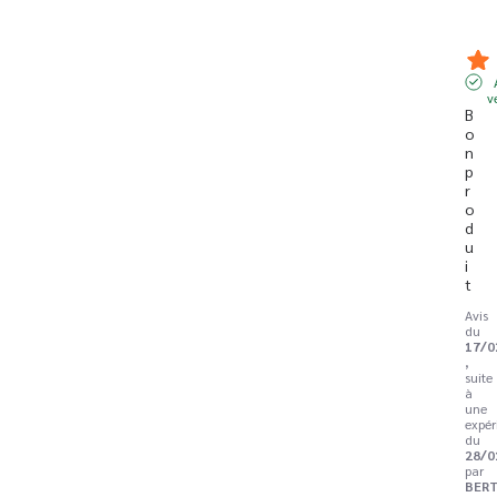
v
B
o
n 
p
r
o
d
u
i
t
Avis
du
17/0
,
suite
à
une
expér
du
28/0
par
BER