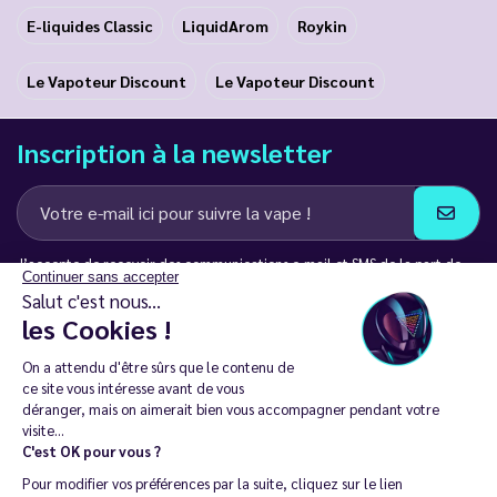
E-liquides Classic
LiquidArom
Roykin
Le Vapoteur Discount
Le Vapoteur Discount
Inscription à la newsletter
J’accepte de recevoir des communications e-mail et SMS de la part de
Continuer sans accepter
LD Groupe
Salut c'est nous...
les Cookies !
Restez en contact
On a attendu d'être sûrs que le contenu de
ce site vous intéresse avant de vous
déranger, mais on aimerait bien vous accompagner pendant votre
visite...
C'est OK pour vous ?
La vente de cigarette électronique est interdite chez les moins de
Pour modifier vos préférences par la suite, cliquez sur le lien
18 ans. 🔞