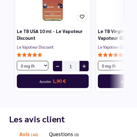
Le TB USA 10 ml - Le Vapoteur
Le TB Virginia 10 
Discount
Vapoteur Discoun
Le Vapoteur Discount
Le Vapoteur Discount
1,90 €
1
Ajouter
Ajouter
Les avis client
Avis
Questions
(46)
(0)