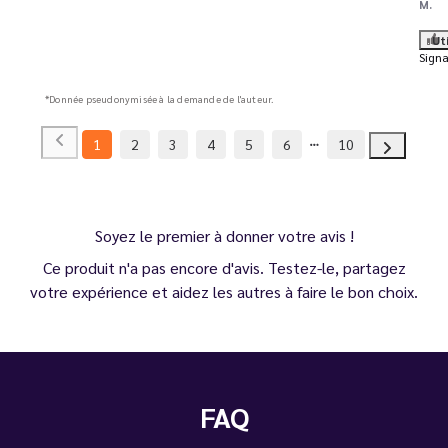
M.
Ut
Signa
*Donnée pseudonymisée à la demande de l'auteur.
1
2
3
4
5
6
10
Soyez le premier à donner votre avis !
Ce produit n'a pas encore d'avis. Testez-le, partagez
votre expérience et aidez les autres à faire le bon choix.
FAQ