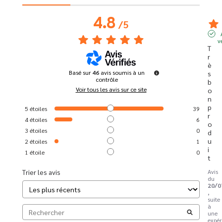
4.8
/
5
v
T
r
è
Basé sur
46
avis soumis à un
s 
contrôle
b
Voir tous les avis sur ce site
o
n 
p
5
étoiles
39
r
4
étoiles
6
o
3
étoiles
0
d
u
2
étoiles
1
i
1
étoile
0
t
Trier les avis
Avis
du
20/0
,
suite
à
une
expér