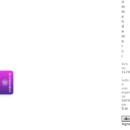
o
m
m
a
n
d
e 
m
e
r
c
i
Avis
du
11/0
RECOMMANDER
,
suite
à
une
expér
du
30/0
par
B.M.
Ut
Signa