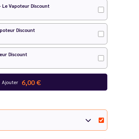
IY
pour faire votre préparation !
 - Le Vapoteur Discount
apoteur Discount
eur Discount
6,00 €
Ajouter