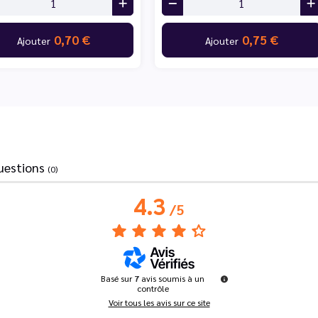
0,70 €
0,75 €
Ajouter
Ajouter
uestions
(0)
4.3
/
5
Basé sur
7
avis soumis à un
contrôle
Voir tous les avis sur ce site