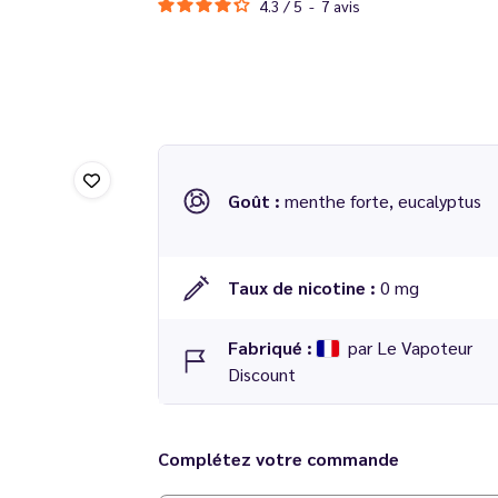
4.3
/
5
-
7
avis
Goût :
menthe forte, eucalyptus
Taux de nicotine :
0 mg
Fabriqué :
par Le Vapoteur
Discount
Dosage conseillé
: 15 % dans une base 50/50
Complétez votre commande
Temps de maturation
: 5 à 7 jours