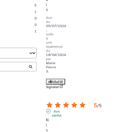
i
5
s
1
Avis
0
du
0
05/07/2026
,
1
suite
à
une
expérience
du
18/06/2026
par
Marie
Pierre
S.
Utile
(0)
Signaler
5
/
5
Avis
vérifié
N
i
c