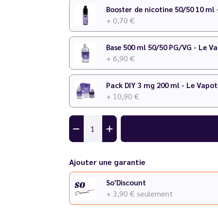
N'hésitez pas à consulter notre
calculateur D
Booster de nicotine 50/50 10 ml
+ 0,70 €
Base 500 ml 50/50 PG/VG - Le V
+ 6,90 €
Pack DIY 3 mg 200 ml - Le Vapot
+ 10,90 €
Ajouter une garantie
So'Discount
+ 3,90 €
seulement