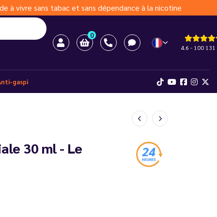
de à vivre sans tabac et sans dépendance à la nicotine
0
4.6 - 100 131 
Anti-gaspi
le 30 ml - Le