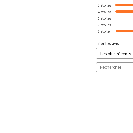
5
étoiles
4
étoiles
3
étoiles
2
étoiles
1
étoile
Trier les avis