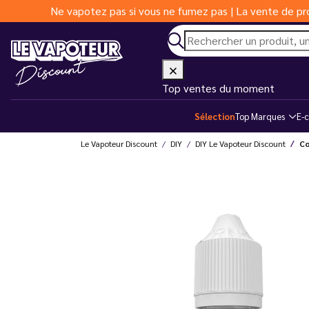
Ne vapotez pas si vous ne fumez pas | La vente de pro
Top ventes du moment
Sélection
Top Marques
E-c
Le Vapoteur Discount
DIY
DIY Le Vapoteur Discount
Co