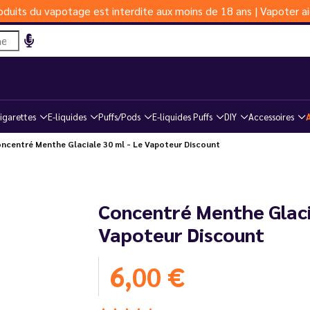
duits du vapotage est interdite aux moins de 18 ans | Vapoter ai
igarettes
E-liquides
Puffs/Pods
E-liquides Puffs
DIY
Accessoires
ncentré Menthe Glaciale 30 ml - Le Vapoteur Discount
Concentré Menthe Glacia
Vapoteur Discount
6,00 €