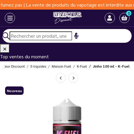
pas | La vente de produits du vapotage est interdite aux moins d
0
Top ventes du moment
poteur Discount
E-liquides
Maison Fuel
K-Fuel
Jinho 100 ml - K-Fuel
Nouveau