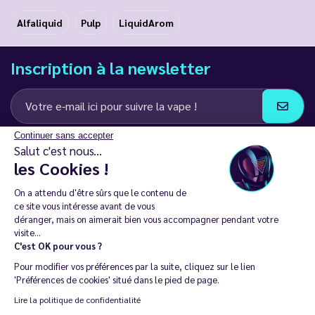
Alfaliquid
Pulp
LiquidArom
Inscription à la newsletter
Continuer sans accepter
J’accepte de recevoir des communications e-mail et SMS de la part de
Salut c'est nous...
LD Groupe
les Cookies !
Restez en contact
On a attendu d'être sûrs que le contenu de
ce site vous intéresse avant de vous
déranger, mais on aimerait bien vous accompagner pendant votre
visite...
C'est OK pour vous ?
La vente de cigarette électronique est interdite chez les moins de
Pour modifier vos préférences par la suite, cliquez sur le lien
18 ans. 🔞
'Préférences de cookies' situé dans le pied de page.
Copyright © 2014 - 2026 Le Vapoteur Discount - Tous droits
Lire la politique de confidentialité
réservés.