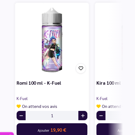
Romi 100 ml - K-Fuel
Kira 100 ml - K-Fu
K-Fuel
K-Fuel
On attend vos avis
On attend vos av
19,90 €
19
Ajouter
Ajouter