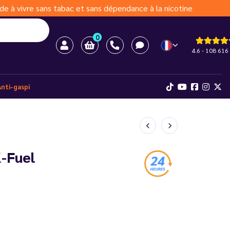
de à vivre sans tabac et sans dépendance à la nicotine
0
4.6 - 108 616 
Anti-gaspi
K-Fuel