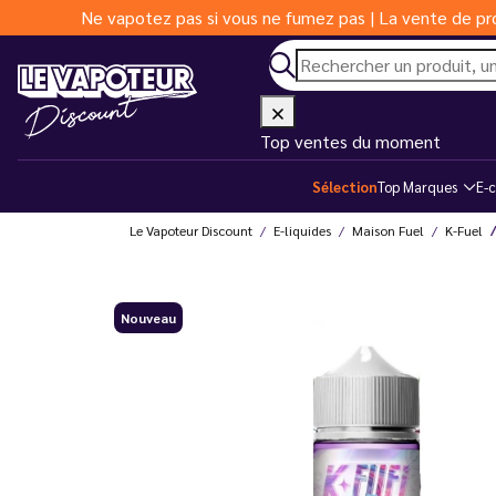
Ne vapotez pas si vous ne fumez pas | La vente de pro
Top ventes du moment
Sélection
Top Marques
E-c
Le Vapoteur Discount
E-liquides
Maison Fuel
K-Fuel
Nouveau