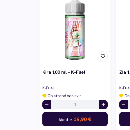
Kira 100 ml - K-Fuel
Zia 
K-Fuel
K-Fue
On attend vos avis
On
19,90 €
Ajouter