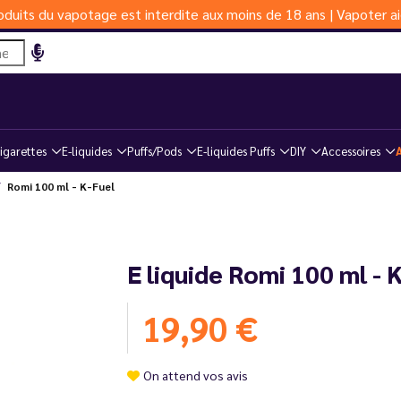
duits du vapotage est interdite aux moins de 18 ans | Vapoter ai
igarettes
E-liquides
Puffs/Pods
E-liquides Puffs
DIY
Accessoires
Romi 100 ml - K-Fuel
E liquide Romi 100 ml - 
19,90 €
On attend vos avis