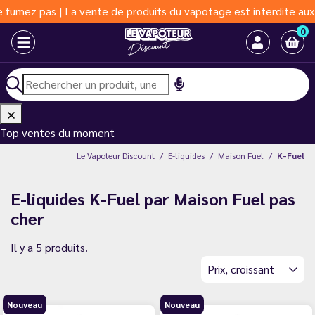
 | La vente de produits du vapotage est interdite aux moins de 1
0
Top ventes du moment
Le Vapoteur Discount
E-liquides
Maison Fuel
K-Fuel
E-liquides K-Fuel par Maison Fuel pas
cher
Il y a 5 produits.
Prix, croissant
Nouveau
Nouveau