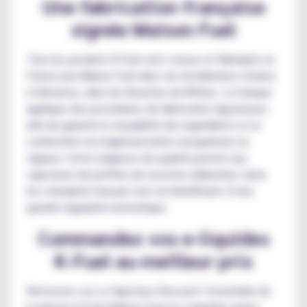
Une fabrication française
signée Maison Fuel
Tous les produits K-Fuel sont conçus et fabriqués en
France par Maison Fuel dans ses installations situées
à Gémenos, dans les Bouches-du-Rhône. La marque
applique des procédures de fabrication rigoureuses
afin de garantir la traçabilité des ingrédients et la
conformité à la réglementation européenne en
vigueur. Cette exigence de qualité permet aux
vapoteurs de profiter de recettes élaborées selon
les standards français tout en bénéficiant d’une
grande régularité aromatique.
Commandez vos e-liquides
K-Fuel au meilleur prix
Retrouvez sur Le Vapoteur Discount l’ensemble de
la gamme K-Fuel Maison Fuel en e-liquides grand