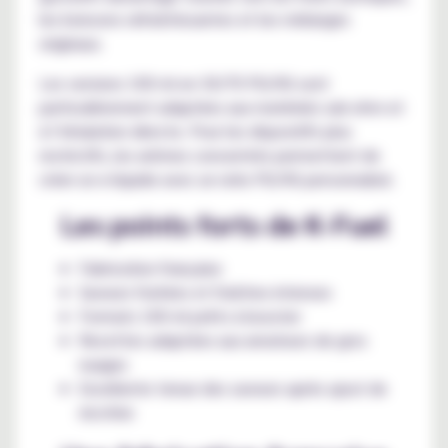
les boissons rafraîchissantes et les mélanges
originaux.
Les versions 100 ml en 30/70 PG/VG sont
particulièrement adaptées aux matériels sub-ohm et
à l’inhalation directe. Pour les dispositifs plus
restrictifs, les arômes concentrés permettent de
créer un e-liquide avec un ratio PG/VG personnalisé.
Les points forts de K-Fuel
Fabrication française
Saveurs fruitées et fraîches intenses
Formats 100 ml prêts à booster
Recettes adaptées aux amateurs de gros
nuages
Excellente tenue des saveurs après ajout de
nicotine