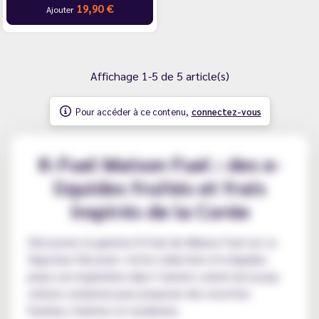
19,90 €
Ajouter
Affichage 1-5 de 5 article(s)
Pour accéder à ce contenu,
connectez-vous
K-Fuel Maison Fuel : des e-
liquides fruités et frais
inspirés de la Corée
Découvrez la gamme K-Fuel de Maison Fuel sur Le
Vapoteur Discount. Cette collection d’e-liquides
puise son inspiration dans l’univers coloré de la pop
culture coréenne pour proposer des recettes
fruitées, fraîches et modernes.