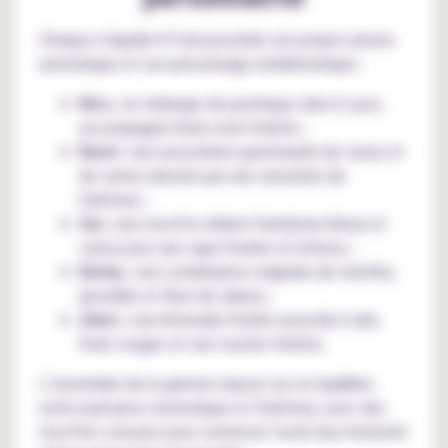
Chaque e-liquide K-Fuel possède son propre univers
aromatique et son personnage emblématique :
Kira :
un mélange de pastèque, kiwi et yuzu
accompagné d'une note fraîche ;
Romi :
une association gourmande de cassis et
de cerise relevée par une sensation de
fraîcheur ;
Zia :
une recette mêlant framboise bleue et
cassis pour une vape fruitée et intense ;
Derby :
une combinaison originale de menthe,
groseille et fleur de sakura ;
Jinho :
une limonade fruitée associée à des
fruits rouges et une touche fraîche.
L’ensemble de la gamme repose sur un équilibre
entre puissance aromatique et fraîcheur, avec des
recettes conçues pour conserver toute leur intensité