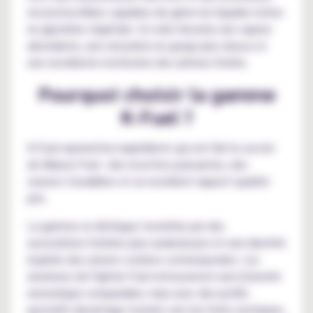
reconstructibles capables de gérer les liquides riches
en glycérine végétale. Ce ratio favorise une vapeur
abondante, une sensation en gorge plus douce et
une excellente restitution des arômes fruités.
Pourquoi choisir la gamme
K-Fuel ?
K-Fuel reprend les ingrédients qui ont fait le succès
de Maison Fuel : des recettes puissantes, des
saveurs travaillées et un excellent rapport qualité-
prix.
La gamme se distingue toutefois par des
associations fruitées plus audacieuses et une identité
inspirée des univers coréens contemporains. Les
amateurs de Fighter Fuel retrouveront une intensité
aromatique comparable, mais avec des profils
gustatifs davantage tournés vers les fruits exotiques,