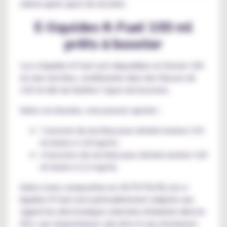
même après ajout de nicotine.
E-liquides K-Fuel 100 ml
prêts à booster
Les e-liquides K-Fuel sont disponibles en format 100
ml sans nicotine, conditionnés dans des flacons de
120 ml afin de faciliter l’ajout de boosters.
Selon vos besoins, vous pouvez ajouter :
1 booster de nicotine pour obtenir environ 110
ml dosés à 1,8 mg/ml ;
2 boosters de nicotine pour obtenir environ 120
ml dosés à 3,3 mg/ml.
Grâce à leur composition en 30/70 PG/VG, les e-
liquides K-Fuel sont particulièrement adaptés aux
cigarettes électroniques orientées inhalation directe
(DL), aux clearomiseurs sub-ohm et aux atomiseurs