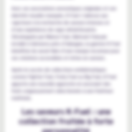
Avec ses associations aromatiques originales et son
identité visuelle marquée, K-Fuel s’adresse aux
vapoteurs à la recherche de saveurs intenses et
d’une expérience de vape rafraîchissante.
Développée par Maison Fuel, fabricant français
installé à Gémenos près d’Aubagne, la gamme K-Fuel
bénéficie du savoir-faire d’une marque reconnue pour
ses créations accessibles et riches en saveurs.
Après le succès de collections emblématiques
comme Fighter Fuel, Fruity Fuel ou Big Fuel, K-Fuel
apporte une nouvelle approche en associant des
fruits soigneusement sélectionnés à une fraîcheur
maîtrisée.
Les saveurs K-Fuel : une
collection fruitée à forte
personnalité