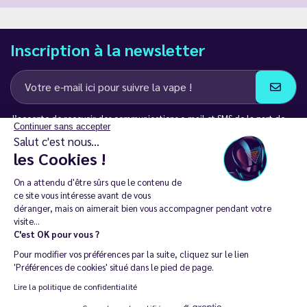
Inscription à la newsletter
J’accepte de recevoir des communications e-mail et SMS de la part de
Continuer sans accepter
LD Groupe
Salut c'est nous...
les Cookies !
Restez en contact
On a attendu d'être sûrs que le contenu de
ce site vous intéresse avant de vous
déranger, mais on aimerait bien vous accompagner pendant votre
visite...
C'est OK pour vous ?
La vente de cigarette électronique est interdite chez les moins de
Pour modifier vos préférences par la suite, cliquez sur le lien
18 ans. 🔞
'Préférences de cookies' situé dans le pied de page.
Copyright © 2014 - 2026 Le Vapoteur Discount - Tous droits
Lire la politique de confidentialité
réservés.