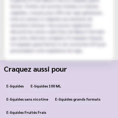
format. Profitez de recettes fruitées et fraîches
originales, conçues pour offrir une vape généreuse,
riche en saveurs et adaptée aux amateurs de
sensations intenses. Vous pouvez également
découvrir les autres collections de Maison Fuel ainsi
que notre sélection complète d’e-liquides français,
d’e-liquides grand format et de concentrés DIY pour
personnaliser votre expérience de vape.
Craquez aussi pour
E-liquides
E-liquides 100 ML
E-liquides sans nicotine
E-liquides grands formats
E-liquides Fruités Frais