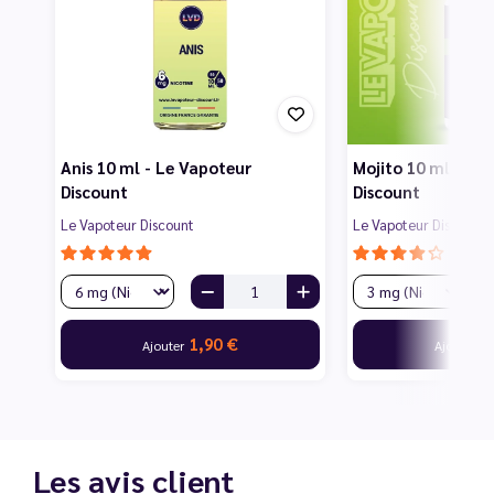
Anis 10 ml - Le Vapoteur
Mojito 10 ml - Le
Discount
Discount
Le Vapoteur Discount
Le Vapoteur Discount
1,90 €
1
Ajouter
Ajouter
Les avis client