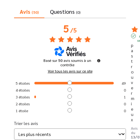
Avis
Questions
(50)
(0)
5
/
5
v
p
a
s 
Basé sur
50
avis soumis à un
t
contrôle
r
Voir tous les avis sur ce site
o
u
v
5
étoiles
49
e
4
étoiles
0
r 
3
étoiles
1
m
i
2
étoiles
0
e
1
étoile
0
u
x
Trier les avis
Avis
du
13/0