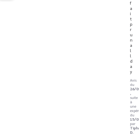
f
a
i
t 
p
r 
u
n 
a
l
l 
d
a
y
Avis
du
26/0
,
suite
à
une
expér
du
15/0
par
Tiph
D.