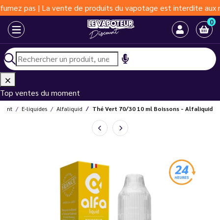
 | La vente de produits du vapotage est interdite aux moins de 1
0
Top ventes du moment
count
E-liquides
Alfaliquid
Thé Vert 70/30 10 ml Boissons - Alfaliquid