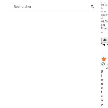
,
suite
à
une
expér
du
01/0
par
Pierr
J.
Ut
Signa
v
B
i
e
n 
e
t 
e
n 
p
r