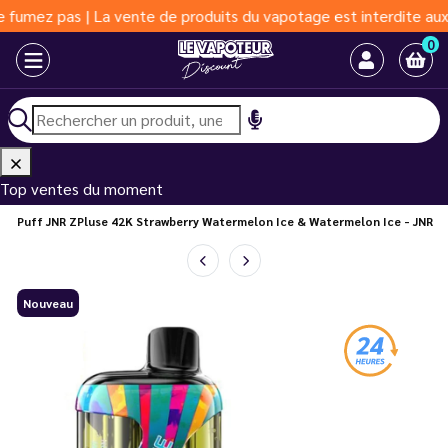
 pas | La vente de produits du vapotage est interdite aux moins 
0
Top ventes du moment
Puff JNR ZPluse 42K Strawberry Watermelon Ice & Watermelon Ice - JNR
Nouveau