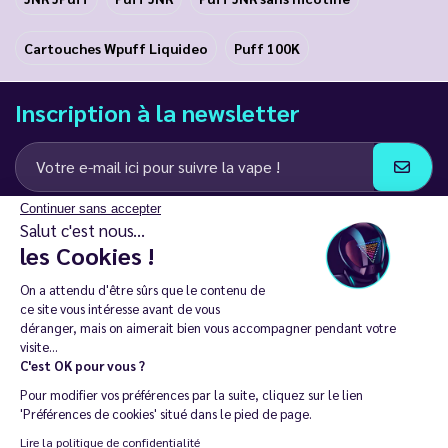
Cartouches Wpuff Liquideo
Puff 100K
Inscription à la newsletter
Continuer sans accepter
J’accepte de recevoir des communications e-mail et SMS de la part de
Salut c'est nous...
LD Groupe
les Cookies !
Restez en contact
On a attendu d'être sûrs que le contenu de
ce site vous intéresse avant de vous
déranger, mais on aimerait bien vous accompagner pendant votre
visite...
C'est OK pour vous ?
La vente de cigarette électronique est interdite chez les moins de
Pour modifier vos préférences par la suite, cliquez sur le lien
18 ans. 🔞
'Préférences de cookies' situé dans le pied de page.
Copyright © 2014 - 2026 Le Vapoteur Discount - Tous droits
Lire la politique de confidentialité