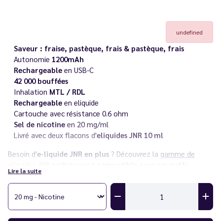
undefined
Saveur : fraise, pastèque, frais & pastèque, frais
Autonomie
1200mAh
Rechargeable
en USB-C
42 000 bouffées
Inhalation
MTL / RDL
Rechargeable
en eliquide
Cartouche avec résistance 0.6 ohm
Sel de nicotine
en 20 mg/ml
Livré avec deux flacons d'
eliquides JNR 10 ml
Besoin d'
e-liquide JNR en plus
? Découvrez la
gamme de
eliquides JNR
parfaitement
compatible avec ses puffs.
Lire la suite
Découvrez également toute la
gamme JNR ZPulse 42K
ainsi
que l'ensemble des puffs
JNR
dans notre catalogue.
Vous rencontrez un souci avec votre cigarette électronique ?