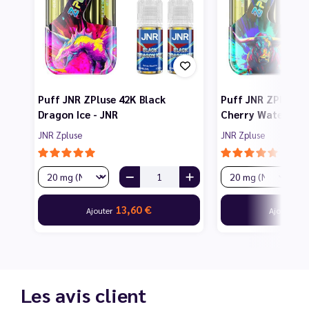
Puff JNR ZPluse 42K Black
Puff JNR ZPluse 4
Dragon Ice - JNR
Cherry Watermelo
JNR Zpluse
JNR Zpluse
13,60 €
13
Ajouter
Ajouter
Les avis client