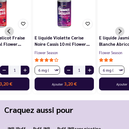
E liquide Violette Cerise
E liquide Jasmin Pêche
Noire Cassis 10 ml Flower…
Blanche Abricot 10 ml…
Flower Season
Flower Season
3,20 €
3,20 €
Ajouter
Ajouter
Craquez aussi pour
JNR JPuff
Puff JNR
Puff JNR sans nicotine