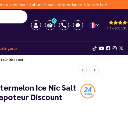
de à vivre sans tabac et sans dépendance à la nicotine
0
4.6 - 100 131 
Anti-gaspi
oteur Discount
termelon Ice Nic Salt
Vapoteur Discount