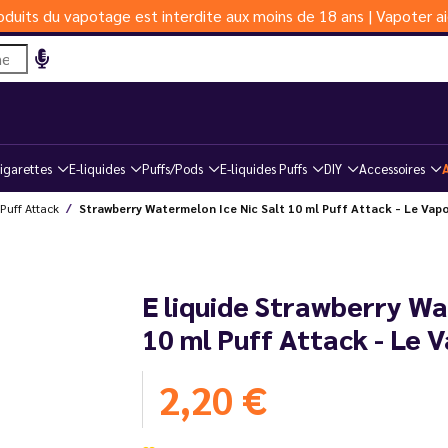
duits du vapotage est interdite aux moins de 18 ans | Vapoter ai
igarettes
E-liquides
Puffs/Pods
E-liquides Puffs
DIY
Accessoires
Puff Attack
Strawberry Watermelon Ice Nic Salt 10 ml Puff Attack - Le Vap
E liquide Strawberry Wa
10 ml Puff Attack - Le 
2,20 €