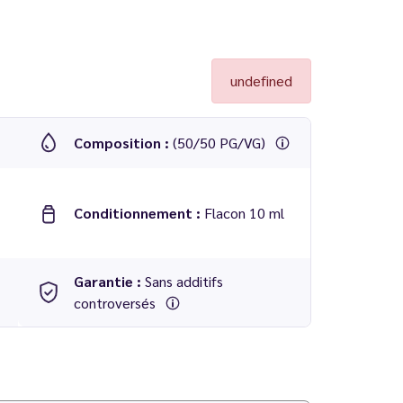
undefined
Composition :
(50/50 PG/VG)
Conditionnement :
Flacon 10 ml
Garantie :
Sans additifs
controversés
e ! Voir tous les
eliquides Puff Attack
.