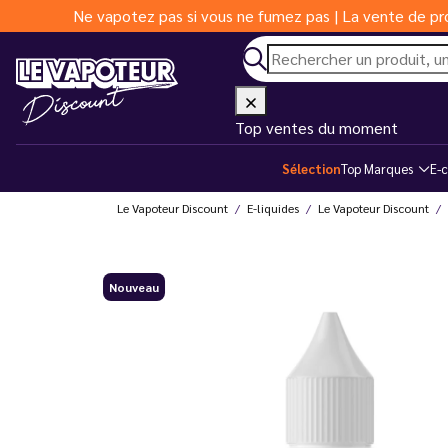
Ne vapotez pas si vous ne fumez pas | La vente de pro
Top ventes du moment
Sélection
Top Marques
E-c
Le Vapoteur Discount
E-liquides
Le Vapoteur Discount
Nouveau