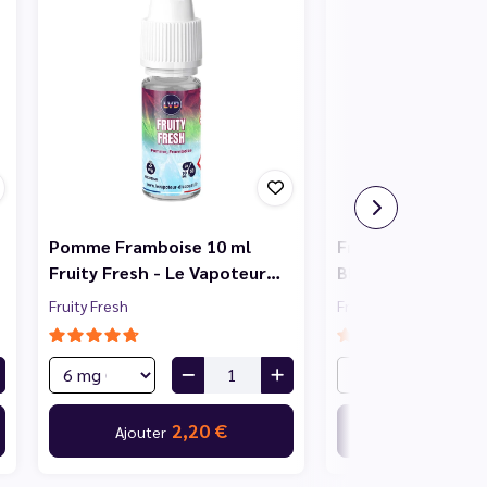
Pomme Framboise 10 ml
Fruits Rouges Cass
Fruity Fresh - Le Vapoteur…
Blanc 10 ml Fruity
Fruity Fresh
Fruity Fresh
2,20 €
2,
Ajouter
Ajouter