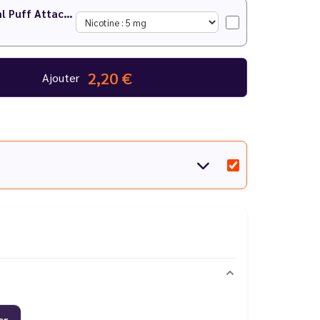
Watermelon Peach Nic Salt 10 ml Puff Attack - Le Vapoteur Discount
2,20 €
Ajouter
er