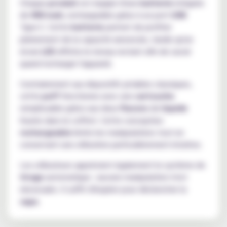
Chaque
produit
est équipé d'une
batterie
intégrée
de
900 mah
, rechargeable grâce à un port
USB
Type-C. Cette
batterie
permet de profiter
pleinement de la capacité annoncée, tandis qu'un
écran
LED
affiche le niveau restant afin de savoir
quand recharger l'appareil.
Contrairement aux dispositifs jetables classiques,
cette
puff
fonctionne avec une
cartouche
remplissable grâce aux deux
flacons
de
liquide
fournis dans le coffret. Cette conception
rechargeable
limite les manipulations tout en
conservant une utilisation particulièrement intuitive.
Les utilisateurs apprécient également le système de
tirage
automatique : aucune manipulation n'est
nécessaire. Il suffit d'inspirer pour déclencher la
vape
.