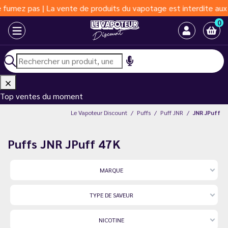
vente de produits du vapotage est interdite aux moins de 18 ans
0
Top ventes du moment
Le Vapoteur Discount
Puffs
Puff JNR
JNR JPuff
Puffs JNR JPuff 47K
MARQUE
TYPE DE SAVEUR
NICOTINE