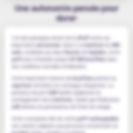
Une autonomie pensée pour
durer
L'un des principaux atouts de la
JPuff
reste son
importante
autonomie
. Grâce à sa
batterie
de
900
mah
, combinée aux deux
flacons
de
liquides
, cette
puff
peut atteindre jusqu'à
47 000 bouffées
dans
des conditions normales d'utilisation.
Cette importante réserve de
bouffees
permet au
vapoteur
de limiter les recharges fréquentes. La
présence du port
USB
facilite également le
rechargement de la
batterie
, tandis que l'indicateur
LED
informe en permanence de l'état de charge.
Cette conception fait de cette
puff rechargeable
une solution adaptée aux personnes recherchant un
produit
simple, durable et pratique.