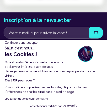
Inscription à la newsletter
Continuer sans accepter
J’accepte de recevoir des communications e-mail et SMS de la part de
Salut c'est nous...
LD Groupe
les Cookies !
Restez en contact
On a attendu d'être sûrs que le contenu de
ce site vous intéresse avant de vous
déranger, mais on aimerait bien vous accompagner pendant votre
visite...
C'est OK pour vous ?
La vente de cigarette électronique est interdite chez les moins de
Pour modifier vos préférences par la suite, cliquez sur le lien
18 ans. 🔞
'Préférences de cookies' situé dans le pied de page.
Copyright © 2014 - 2026 Le Vapoteur Discount - Tous droits
Lire la politique de confidentialité
réservés.
Consentements certifiés par