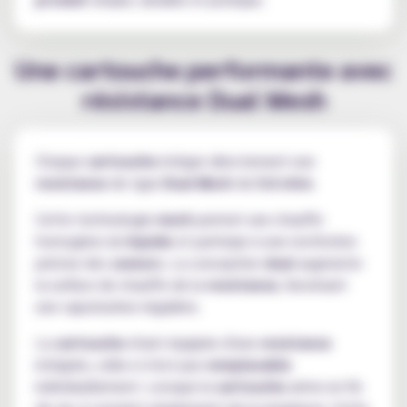
Une cartouche performante avec
résistance Dual Mesh
Chaque
cartouche
intègre directement une
resistance
de type
Dual Mesh
de
0.6 ohm
.
Cette technologie
mesh
permet une chauffe
homogène du
liquide
et participe à une restitution
précise des
saveurs
. La conception
dual
augmente
la surface de chauffe de la
resistance
, favorisant
une vaporisation régulière.
La
cartouche
étant équipée d'une
resistance
intégrée, celle-ci n'est pas
remplacable
individuellement. Lorsque la
cartouche
arrive en fin