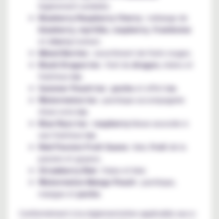
légèrement acidulée.
Blueberry Raspberry Cherry
: mélange de
blueberry
,
myrtille
,
raspberry
,
framboise
et
cherry
(cerise).
Mixed Berries
: assortiment de fruits rouges.
Black Dragon Ice
: fruit du
dragon
, mûres et
fraîcheur
ice
.
Summer Peach Ice
:
peche
et effet
ice
.
Watermelon Ice
: pastèque accompagnée
d'une note
ice
.
Blue Razz Ice
:
raspberry
bleue associée à
une fraîcheur
ice
.
Kiwi Passion Fruit Guava
: kiwi,
fruit
de la
passion et goyave.
Strawberry Kiwi
: fraise et kiwi.
Watermelon Mango Peach
: pastèque,
mangue et
peche
.
Conformément à la réglementation applicable aux e-