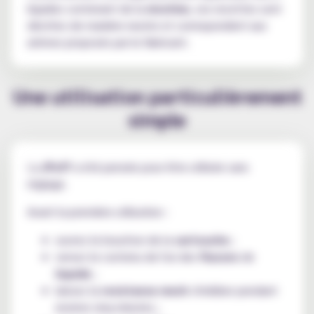
liquides contenant de la
nicotine
, ces recettes sont
décrites de manière neutre et correspondent aux
arômes proposés par le fabricant.
Une utilisation particulièrement
simple
La
JPuff
a été pensée pour être utilisée sans
réglage.
Avant la première utilisation :
ouvrez le bouchon de la
cartouche
;
versez le contenu de l'un des
flacons
de
liquide
;
laissez la
resistance mesh
s'imbiber pendant
environ cinq minutes ;