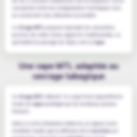
de vie, il convient simplement de la remplacer. Cette
conception évite les manipulations techniques tout
en conservant une utilisation accessible.
Le
tirage MTL
proposé reproduit les sensations
proches de celles d'une cigarette traditionnelle, ce
qui facilite le passage du tabac vers la
vape
.
Une vape MTL adaptée au
sevrage tabagique
Le
tirage MTL
(Mouth To Lung) reste aujourd'hui le
mode de
vape
privilégié par de nombreux anciens
fumeurs.
Grâce à cette inhalation indirecte, la vapeur reste
modérée tandis que la diffusion de la
nicotine
est