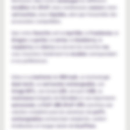
Retrouvez dans notre
catalogue
les différents
modèles
de
JPuff
, leurs nombreuses
saveurs
, leurs
cartouches
, leurs
liquides
, ainsi que l'ensemble des
accessoires compatibles.
Que votre
favorite
soit la
myrtille
, la
framboise
, le
dragon
, la
peche
, la
cerise
, le
blueberry
, le
raspberry
, le
cherry
ou encore les recettes
ice
,
vous trouverez facilement le
modele
correspondant
à vos préférences.
Grâce à sa
batterie
de
900 mah
, sa technologie
dual mesh
, sa
cartouche rechargeable
, son
tirage MTL
, son écran
LED
, son port
USB
, sa
resistance
intégrée de
0.6 ohm
et son importante
autonomie
, la
Puff JNR JPuff 47K
constitue une
solution complète pour les amateurs de
puffs
rechargeables
recherchant simplicité, confort
d'utilisation et longue durée de
bouffees
.