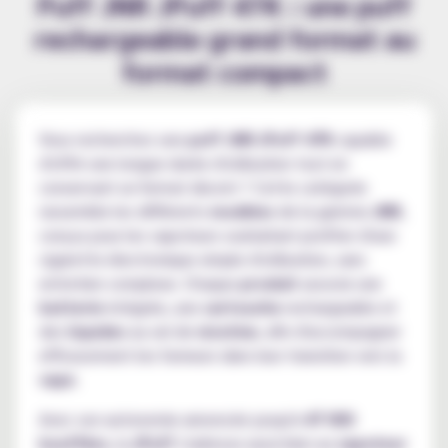
Puff JNR JPuff 47K : une puff
rechargeable grand format au
format compact
Vous recherchez une
puff JNR JPuff 47K
capable
d'offrir une longue durée d'utilisation tout en
conservant un format discret ? Cette catégorie
rassemble les différents
modèles
de la gamme
JNR
,
conçus pour les vapoteurs souhaitant profiter d'une
cigarette électronique simple d'utilisation, sans
entretien complexe. Chaque
produit
associe une
batterie
intégrée, une
cartouche
rechargeable et
des
liquides
au sel de
nicotine
, afin d'accompagner
efficacement les fumeurs dans leur transition vers la
vape
.
Avec son autonomie annoncée jusqu'à
47 000
bouffées
, la
JPuff
s'adresse aussi bien au
vapoteur