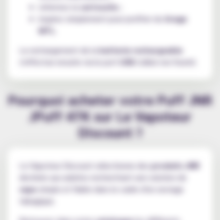
refermez la
cartouche
;
inspirez simplement pour profiter du
tirage
MTL
.
Le rechargement de la
batterie rechargeable
s'effectue ensuite via le port
USB
(câble non fourni).
Pourquoi acheter votre Puff JNR
JPuff 47K sur Le Vapoteur
Discount ?
Le Vapoteur Discount sélectionne des
produits JNR
destinés aux adultes recherchant une solution de
vape
simple et fiable dans le cadre d'un sevrage
tabagique.