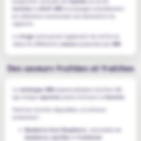
progressive. Associée aux
liquides
au sel de
nicotine
, la
JPuff JNR
accompagne naturellement
les utilisateurs recherchant une alternative à la
cigarette.
Le
tirage
serré permet également de mettre en
valeur les différentes
saveurs
proposées par
JNR
.
Des saveurs fruitées et fraîches
Le
catalogue JNR
propose plusieurs recettes afin
que chaque
vapoteur
puisse retrouver sa
favorite
.
Parmi les recettes disponibles, on retrouve
notamment :
Blueberry Sour Raspberry
: association de
blueberry
,
myrtille
et
framboise