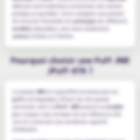
débutant qu'à l'utilisateur recherchant une solution
pratique au quotidien. Cette catégorie vous permet
de retrouver l'ensemble du
catalogue
des différents
modèles
disponibles, avec leurs nombreuses
saveurs
fruitées et fraîches.
Pourquoi choisir une Puff JNR
JPuff 47K ?
La marque
JNR
est aujourd'hui reconnue pour ses
puffs
rechargeables offrant une très grande
autonomie. Avec la
JPuff
,
JNR
propose un
modèle
plus compact que certaines de ses références XXL
tout en conservant une excellente capacité
d'utilisation.