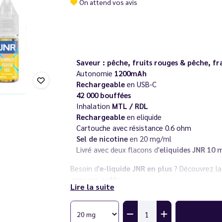
On attend vos avis
Saveur : pêche, fruits rouges & pêche, fra
Autonomie
1200mAh
Rechargeable
en USB-C
42 000 bouffées
Inhalation
MTL / RDL
Rechargeable
en eliquide
Cartouche avec résistance 0.6 ohm
Sel de nicotine
en 20 mg/ml
Livré avec deux flacons d'
eliquides JNR 10 
Besoin d'
e-liquide JNR en plus
? Découvrez l
avec ses puffs.
Lire la suite
Découvrez également toute la
gamme JNR ZP
notre catalogue.