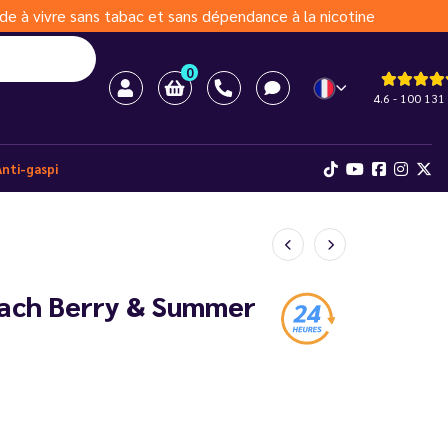
de à vivre sans tabac et sans dépendance à la nicotine
0
4.6 - 100 131 
Anti-gaspi
each Berry & Summer