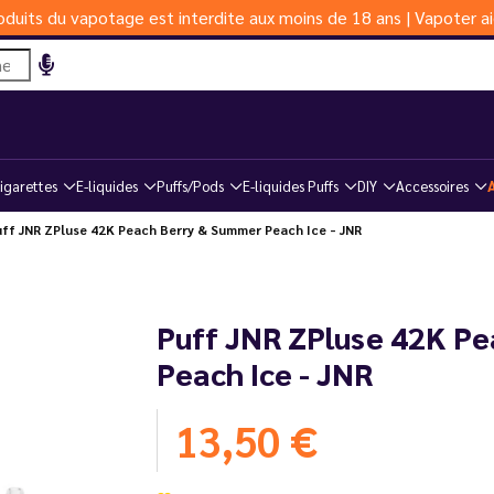
duits du vapotage est interdite aux moins de 18 ans | Vapoter ai
igarettes
E-liquides
Puffs/Pods
E-liquides Puffs
DIY
Accessoires
uff JNR ZPluse 42K Peach Berry & Summer Peach Ice - JNR
Puff JNR ZPluse 42K P
Peach Ice - JNR
13,50 €