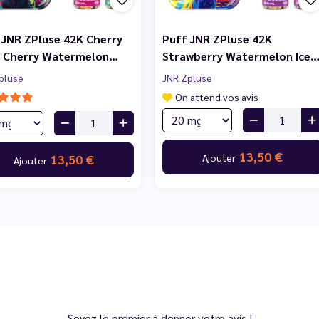
 JNR ZPluse 42K Cherry
Puff JNR ZPluse 42K
& Cherry Watermelon…
Strawberry Watermelon Ice
pluse
JNR Zpluse
On attend vos avis
13,50 €
Ajouter
13,50 €
Ajouter
Soyez le premier à donner votre avis !