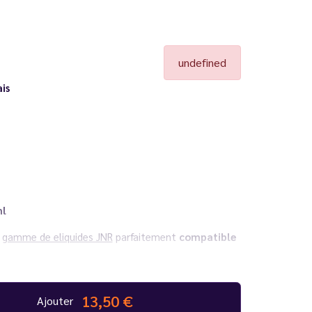
undefined
is
ml
a
gamme de eliquides JNR
parfaitement
compatible
ulse 42K
ainsi que l'ensemble des puffs
JNR
dans
13,50 €
Ajouter