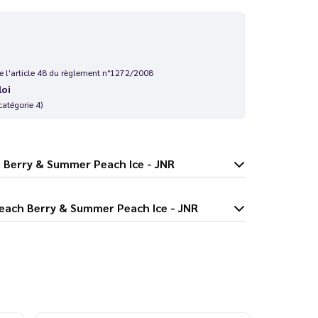
 de l'article 48 du règlement n°1272/2008
loi
catégorie 4)
K Peach Berry & Summer Peach Ice - JNR
luse 42K Peach Berry & Summer Peach Ice - JNR