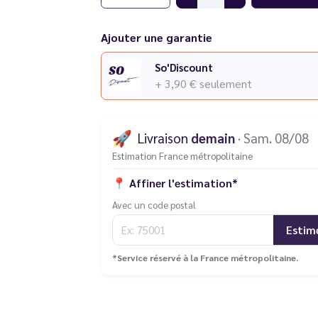
Vous rencontrez un souci avec votre cigarett
différentes pannes
.
Ajouter une garantie
So'Discount
+ 3,90 €
seulement
🚀
Livraison
demain
· Sam. 08/08
Estimation France métropolitaine
📍
Affiner l'estimation*
Avec un code postal
Estim
*Service réservé à la France métropolitaine.