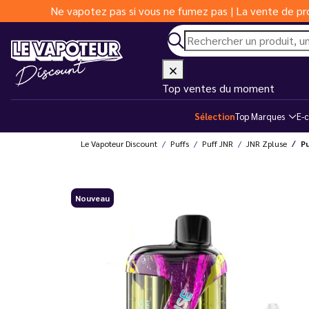
Ne vapotez pas si vous ne fumez pas | La vente de pro
Top ventes du moment
Sélection
Top Marques
E-c
Le Vapoteur Discount
Puffs
Puff JNR
JNR Zpluse
P
Nouveau