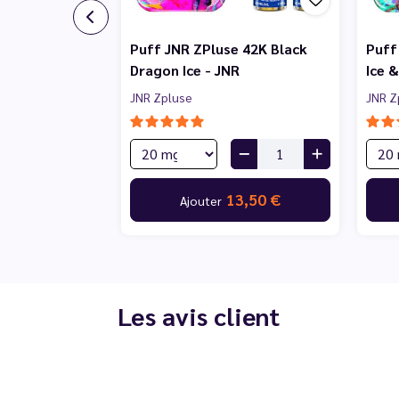
Puff JNR ZPluse 42K Black
Puff
Dragon Ice - JNR
Ice 
JNR Zpluse
JNR Z
13,50 €
Ajouter
Les avis client