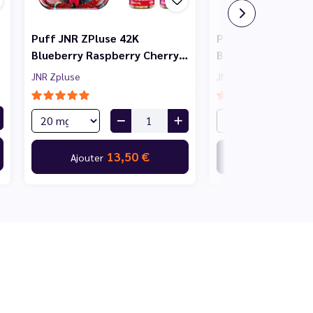
Puff JNR ZPluse 42K
Puff JNR ZPluse 4
…
Blueberry Raspberry Cherry…
Blueberry Pomegr
JNR Zpluse
JNR Zpluse
13,50 €
13,
Ajouter
Ajouter