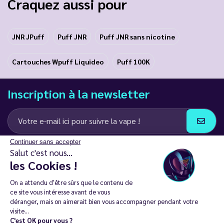
Craquez aussi pour
JNR JPuff
Puff JNR
Puff JNR sans nicotine
Cartouches Wpuff Liquideo
Puff 100K
Inscription à la newsletter
Continuer sans accepter
J’accepte de recevoir des communications e-mail et SMS de la part de
Salut c'est nous...
LD Groupe
les Cookies !
Restez en contact
On a attendu d'être sûrs que le contenu de
ce site vous intéresse avant de vous
déranger, mais on aimerait bien vous accompagner pendant votre
visite...
C'est OK pour vous ?