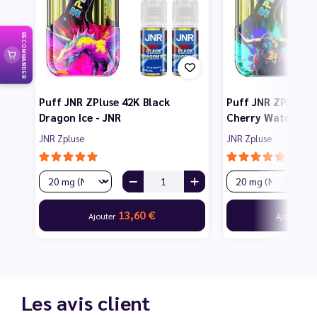
RECOMMANDER
Puff JNR ZPluse 42K Black
Puff JNR ZPluse 4
Dragon Ice - JNR
Cherry Watermelo
JNR Zpluse
JNR Zpluse
13,60 €
13
Ajouter
Ajouter
Les avis client