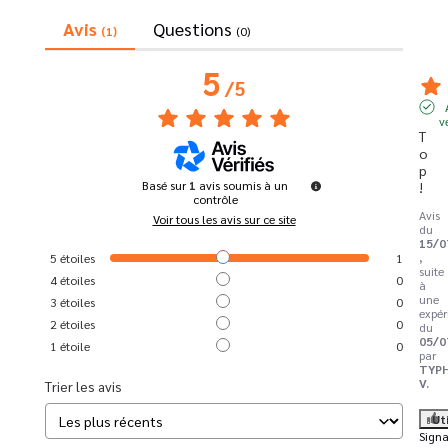
Avis
Questions
(1)
(0)
5
/
5
v
T
o
p 
Basé sur
1
avis soumis à un
!
contrôle
Avis
Voir tous les avis sur ce site
du
15/0
,
5
étoiles
1
suite
4
étoiles
0
à
une
3
étoiles
0
expér
2
étoiles
0
du
05/0
1
étoile
0
par
TYP
V.
Trier les avis
Ut
Signa