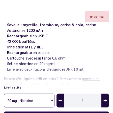
undefined
Saveur : myrtille, framboise, cerise & cola, cerise
Autonomie
1200mAh
Rechargeable
en USB-C
42 000 bouffées
Inhalation
MTL / RDL
Rechargeable
en eliquide
Cartouche avec résistance 0.6 ohm
Sel de nicotine
en 20 mg/ml
Livré avec deux flacons d'
eliquides JNR 10 ml
Besoin d'
e-liquide JNR en plus
? Découvrez la
gamme de
eliquides JNR
parfaitement
compatible avec ses puffs.
Lire la suite
Découvrez également toute la
gamme JNR ZPulse 42K
ainsi
que l'ensemble des puffs
JNR
dans notre catalogue.
Vous rencontrez un souci avec votre cigarette électronique ?