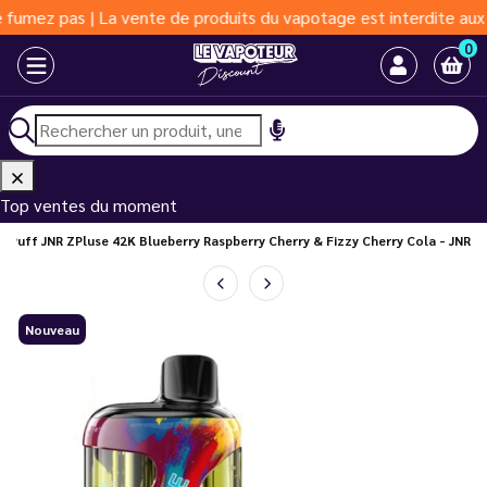
 pas | La vente de produits du vapotage est interdite aux moins 
0
Top ventes du moment
Puff JNR ZPluse 42K Blueberry Raspberry Cherry & Fizzy Cherry Cola - JNR
Nouveau