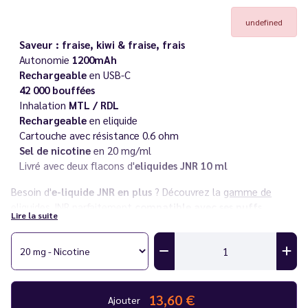
undefined
Saveur : fraise, kiwi & fraise, frais
Autonomie
1200mAh
Rechargeable
en USB-C
42 000 bouffées
Inhalation
MTL / RDL
Rechargeable
en eliquide
Cartouche avec résistance 0.6 ohm
Sel de nicotine
en 20 mg/ml
Livré avec deux flacons d'
eliquides JNR 10 ml
Besoin d'
e-liquide JNR en plus
? Découvrez la
gamme de
eliquides JNR
parfaitement
compatible avec ses puffs.
Lire la suite
Découvrez également toute la
gamme JNR ZPulse 42K
ainsi
que l'ensemble des puffs
JNR
dans notre catalogue.
Vous rencontrez un souci avec votre cigarette électronique ?
Consultez notre
guide des différentes pannes
.
13,60 €
Ajouter