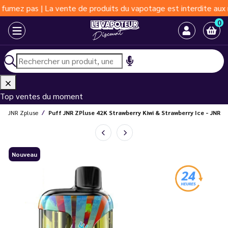
z pas | La vente de produits du vapotage est interdite aux moins
0
Top ventes du moment
JNR Zpluse
Puff JNR ZPluse 42K Strawberry Kiwi & Strawberry Ice - JNR
Nouveau