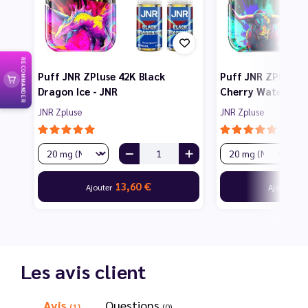
RECOMMANDER
Puff JNR ZPluse 42K Black
Puff JNR ZPluse 4
Dragon Ice - JNR
Cherry Watermelo
JNR Zpluse
JNR Zpluse
13,60 €
13
Ajouter
Ajouter
Les avis client
Avis
Questions
(1)
(0)