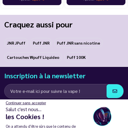
Craquez aussi pour
JNR JPuff
Puff JNR
Puff JNR sans nicotine
Cartouches Wpuff Liquideo
Puff 100K
Inscription à la newsletter
Continuer sans accepter
J’accepte de recevoir des communications e-mail et SMS de la part de
Salut c'est nous...
LD Groupe
les Cookies !
Restez en contact
On a attendu d'être sûrs que le contenu de