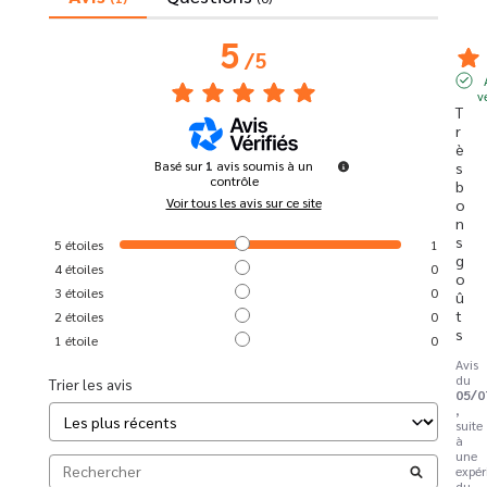
5
/
5
v
T
r
è
Basé sur
1
avis soumis à un
s 
contrôle
b
Voir tous les avis sur ce site
o
n
s 
5
étoiles
1
g
4
étoiles
0
o
3
étoiles
0
û
t
2
étoiles
0
s
1
étoile
0
Avis
du
Trier les avis
05/0
,
suite
à
une
expér
du