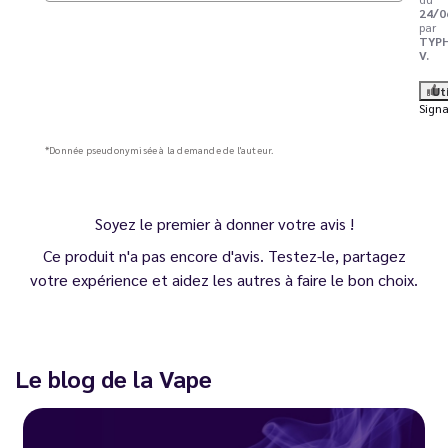
24/0
par
TYP
V.
Ut
Signa
*Donnée pseudonymisée à la demande de l'auteur.
Soyez le premier à donner votre avis !
Ce produit n'a pas encore d'avis. Testez-le, partagez
votre expérience et aidez les autres à faire le bon choix.
Le blog de la Vape