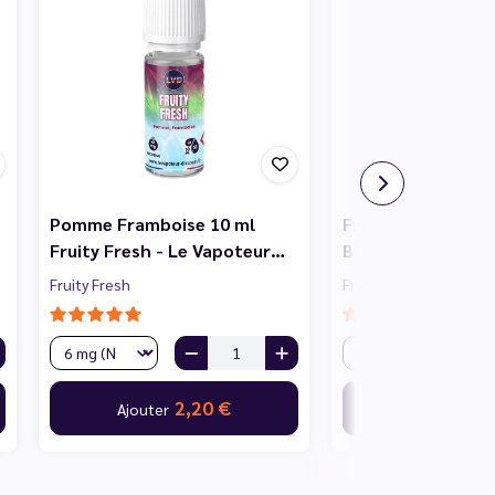
Pomme Framboise 10 ml
Fruits Rouges Cass
Fruity Fresh - Le Vapoteur…
Blanc 10 ml Fruity
Fruity Fresh
Fruity Fresh
2,20 €
2,
Ajouter
Ajouter