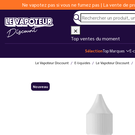
Ne vapotez pas si vous ne fumez pas | La vente de pro
Top ventes du moment
Sélection
Top Marques
E-c
Le Vapoteur Discount
E-liquides
Le Vapoteur Discount
Nouveau