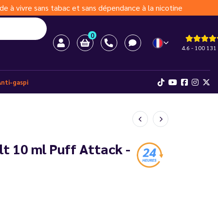
de à vivre sans tabac et sans dépendance à la nicotine
0
4.6 - 100 131 
Anti-gaspi
lt 10 ml Puff Attack -