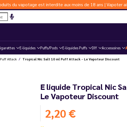
duits du vapotage est interdite aux moins de 18 ans | Vapoter ai
igarettes
E-liquides
Puffs/Pods
E-liquides Puffs
DIY
Accessoires
Puff Attack
Tropical Nic Salt 10 ml Puff Attack - Le Vapoteur Discount
E liquide Tropical Nic Sa
Le Vapoteur Discount
2,20 €