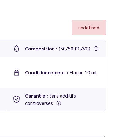
undefined
Composition :
(50/50 PG/VG)
Conditionnement :
Flacon 10 ml
Garantie :
Sans additifs
controversés
e ! Voir tous les
eliquides Puff Attack
.