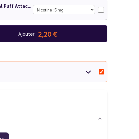
Watermelon Peach Nic Salt 10 ml Puff Attack - Le Vapoteur Discount
2,20 €
Ajouter
er