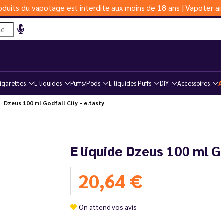
duits du vapotage est interdite aux moins de 18 ans | Vapoter ai
igarettes
E-liquides
Puffs/Pods
E-liquides Puffs
DIY
Accessoires
Dzeus 100 ml Godfall City - e.tasty
E liquide Dzeus 100 ml G
20,64 €
On attend vos avis