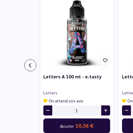
Letters A 100 ml - e.tasty
Lett
Letters
Lette
On attend vos avis
On
10,36 €
Ajouter