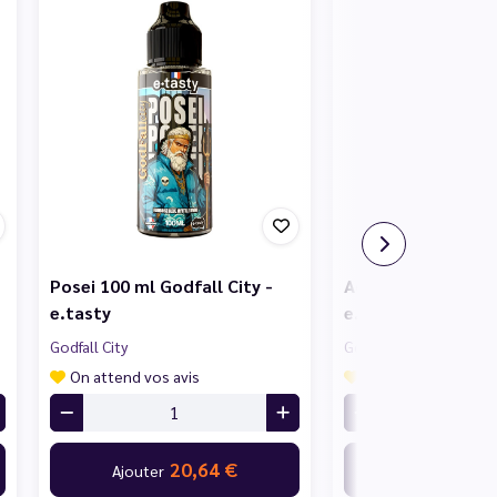
Posei 100 ml Godfall City -
Adess 100 ml Godfa
e.tasty
e.tasty
Godfall City
Godfall City
On attend vos avis
On attend vos avis
20,64 €
20,
Ajouter
Ajouter