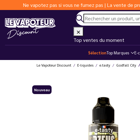
Ne vapotez pas si vous ne fumez pas | La vente de pro
Top ventes du moment
Sélection
Top Marques
E-c
Le Vapoteur Discount
E-liquides
e.tasty
Godfall City
Nouveau