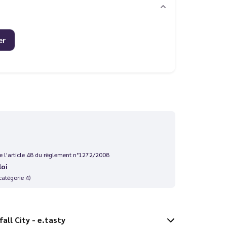
er
 de l'article 48 du règlement n°1272/2008
loi
catégorie 4)
 Godfall City - e.tasty