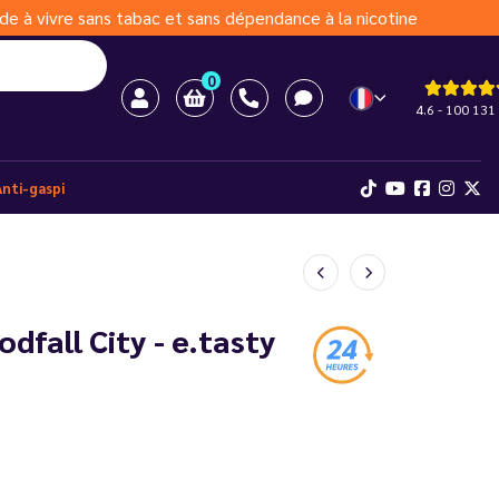
de à vivre sans tabac et sans dépendance à la nicotine
0
4.6 - 100 131 
Anti-gaspi
odfall City - e.tasty