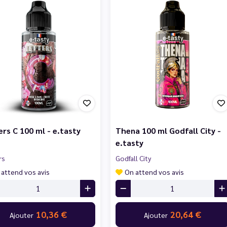
ers C 100 ml - e.tasty
Thena 100 ml Godfall City -
e.tasty
rs
Godfall City
 attend vos avis
On attend vos avis
10,36 €
20,64 €
Ajouter
Ajouter