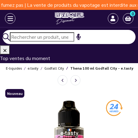
 pas | La vente de produits du vapotage est interdite aux moins 
0
Top ventes du moment
E-liquides
e.tasty
Godfall City
Thena 100 ml Godfall City - e.tasty
Nouveau