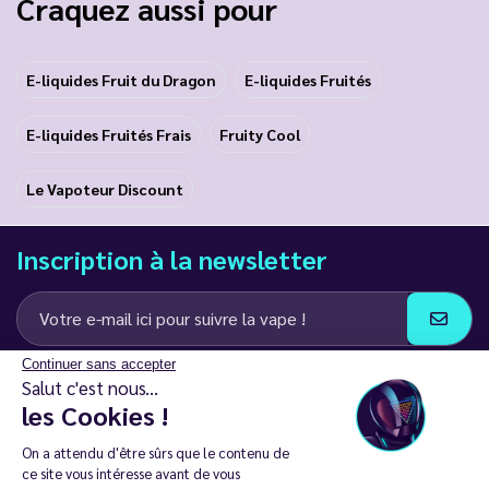
Craquez aussi pour
E-liquides Fruit du Dragon
E-liquides Fruités
E-liquides Fruités Frais
Fruity Cool
Le Vapoteur Discount
Inscription à la newsletter
Continuer sans accepter
J’accepte de recevoir des communications e-mail et SMS de la part de
Salut c'est nous...
LD Groupe
les Cookies !
Restez en contact
On a attendu d'être sûrs que le contenu de
ce site vous intéresse avant de vous